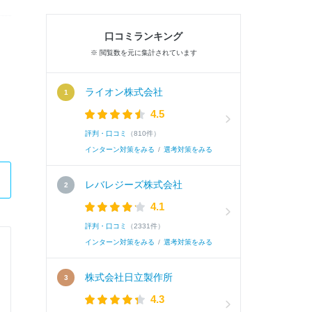
口コミランキング
※ 閲覧数を元に集計されています
ライオン株式会社
4.5
評判・口コミ
（810件）
インターン対策をみる
/
選考対策をみる
レバレジーズ株式会社
4.1
評判・口コミ
（2331件）
インターン対策をみる
/
選考対策をみる
株式会社ベネッセコーポレーション
株式会社日立製作所
総合職
4.3