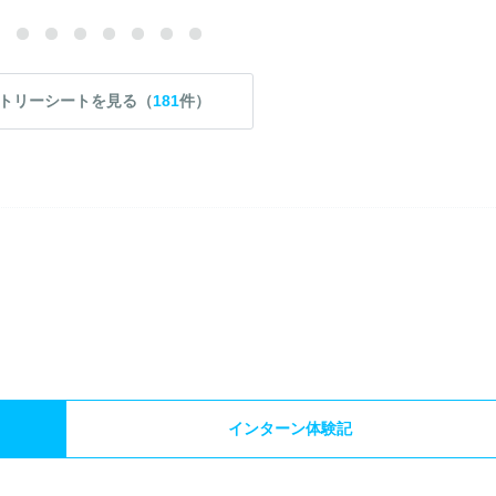
トリーシートを見る（
181
件）
）
インターン体験記