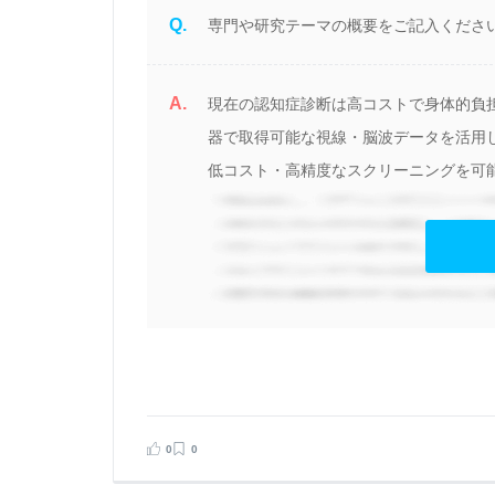
Q.
専門や研究テーマの概要をご記入ください
A.
で
現在の認知症診断は高コストで身体的負
器で取得可能な視線・脳波データを活用
低コスト・高精度なスクリーニングを可能
見る
0
0
告する