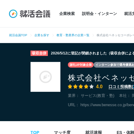
企業検索
説明会・インターン
就活
就活会議TOP
企業を探す
教育・塾業界の企業一覧
株式会社ベネッセコーポレ
吸収合併
2026/5/12に登記が閉鎖されました（吸収合併に
謝礼UP対象企業
インターン参加で選考優遇
株式会社ベネッ
4.0
口コミ投稿数(
業界：
サービス(教育・塾)
本社：
URL：
https://www.benesse.co.jp/ben
TOP
マッチ度
就活速報
ES・体