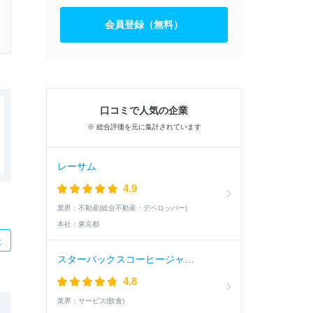
会員登録（無料）
口コミで人気の企業
※ 総合評価を元に集計されています
レーサム
4.9
業界：
不動産(総合不動産・デベロッパー)
本社：
東京都
た
スターバックスコーヒージャパン
4.8
業界：
サービス(飲食)