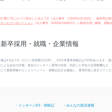
番17号にかつて実在した法人です（法人番号：1260001011820）。最終登記更
ベネッセコーポレーション
（法人番号：6260001006015）に吸収合併し解散、閉鎖
新卒採用・就職・企業情報
4.0点です（口コミ回答数2313件）。ESや本選考体験記は703件あります。基
員による会社の評価、過去のインターン選考の内容、内定した学生の志望動機など、
ジにて最新情報やエントリーシート・体験記全文を確認し、選考対策に役立ててくだ
・インターンES・体験記
・みんなの就活速報