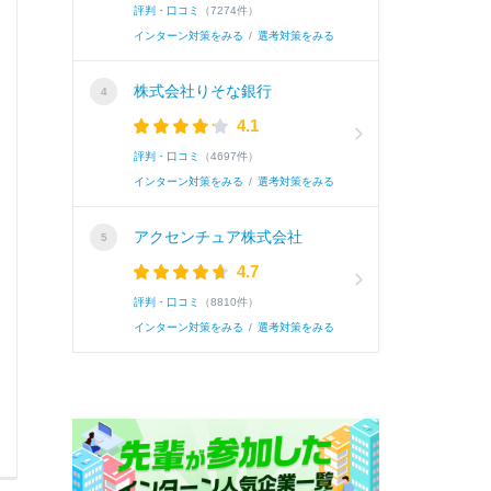
評判・口コミ
（7274件）
Q.
最大限「頭」を使って解決したこと
インターン対策をみる
/
選考対策をみる
株式会社りそな銀行
A.
学習塾向けSaaSの営業インターンで、小規模
4.1
＋ID単価500円の料金体系だったが、ヒアリ
評判・口コミ
（4697件）
固定費を払う不安」が導入障壁であると分かった。
インターン対策をみる
/
選考対策をみる
アクセンチュア株式会社
続き
4.7
評判・口コミ
（8810件）
インターン対策をみる
/
選考対策をみる
0
0