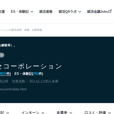
支援
ES・体験記
就活速報
就活QAラボ
就活会議Jobs
ーションの新卒採用・就職・企業情報
よる解散等）。
あり
セコーポレーション
2837
件)
ES・体験記(
703
件)
岡山県
従業員数： 50人以上100人未満
esseinfo/data.html
験記
インターン
本選考
口コミ・評価