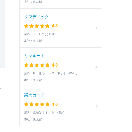
本社：
東京都
タマディック
4.8
業界：
サービス(その他)
本社：
東京都
リクルート
4.8
業界：
IT・通信(インターネット・Webサービス)
本社：
東京都
ョ
ッ
楽天カード
4.8
業界：
金融(クレジット・信販)
本社：
東京都