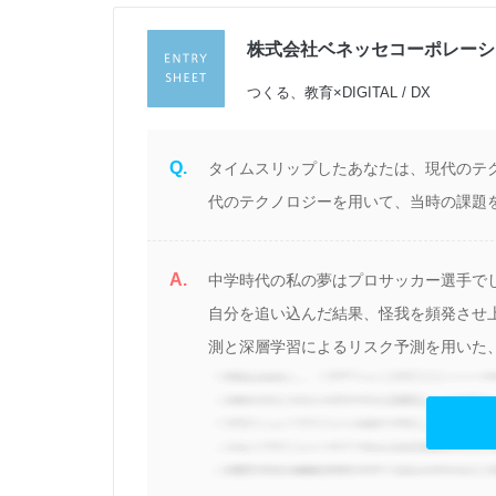
株式会社ベネッセコーポレーシ
過
つくる、教育×DIGITAL / DX
Q.
タイムスリップしたあなたは、現代のテ
代のテクノロジーを用いて、当時の課題
文
A.
中学時代の私の夢はプロサッカー選手で
自分を追い込んだ結果、怪我を頻発させ
測と深層学習によるリスク予測を用いた、
見る