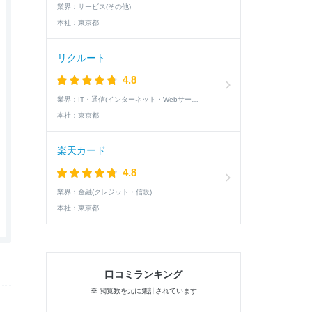
業界：
サービス(その他)
本社：
東京都
リクルート
4.8
業界：
IT・通信(インターネット・Webサービス)
本社：
東京都
楽天カード
4.8
業界：
金融(クレジット・信販)
本社：
東京都
口コミランキング
※ 閲覧数を元に集計されています