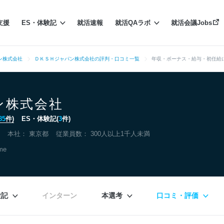
支援
ES・体験記
就活速報
就活QAラボ
就活会議Jobs
ン株式会社
ＤＫＳＨジャパン株式会社の評判・口コミ一覧
年収・ボーナス・給与・初任給
ン株式会社
85
件)
ES・体験記(
3
件)
本社：
東京都
従業員数： 300人以上1千人未満
ome
験記
インターン
本選考
口コミ・評価