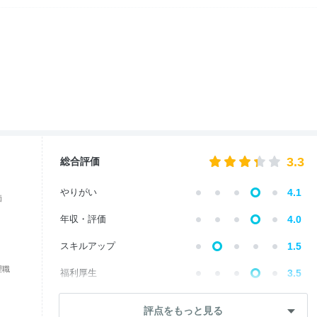
3.3
総合評価
やりがい
4.1
価
年収・評価
4.0
スキルアップ
1.5
理職
福利厚生
3.5
成長・将来性
2.6
評点をもっと見る