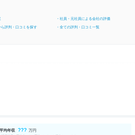
収
・社員・元社員による会社の評価
から評判・口コミを探す
・全ての評判・口コミ一覧
???
平均年収
万円