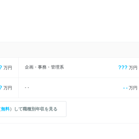
企画・事務・管理系
?
???
万円
万円
- -
?
- -
万円
万円
（
無料
）して職種別年収を見る