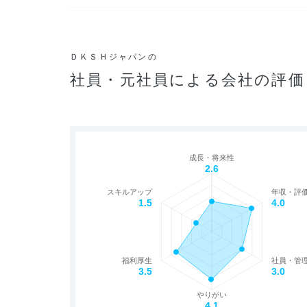
ＤＫＳＨジャパンの
社員・元社員による会社の評価
成長・将来性
2.6
スキルアップ
年収・評
1.5
4.0
福利厚生
社員・管
3.5
3.0
やりがい
4.1