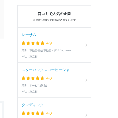
口コミで人気の企業
※ 総合評価を元に集計されています
レーサム
4.9
業界：
不動産(総合不動産・デベロッパー)
本社：
東京都
スターバックスコーヒージャパン
4.8
業界：
サービス(飲食)
本社：
東京都
タマディック
4.8