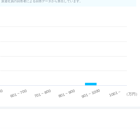
・派遣社員の回答者による回答データから算出しています。
901 ~ 1000
00
601 ~ 700
701 ~ 800
801 ~ 900
1001 ~
（万円）