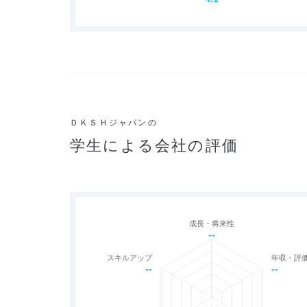
ＤＫＳＨジャパンの
学生による会社の評価
成長・将来性
--
スキルアップ
年収・評
--
--