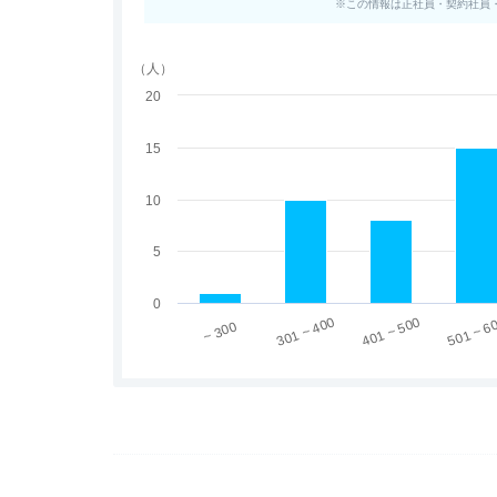
※この情報は正社員・契約社員
（人）
20
15
10
5
0
301 ~ 400
401 ~ 500
501 ~ 6
~ 300