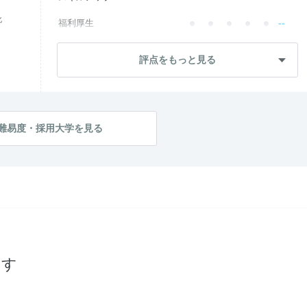
化
--
福利厚生
--
成長・将来性
評点をもっと見る
--
社員・管理職
--
ワークライフ
--
社風・文化
難易度・採用大学を見る
--
女性の働きやすさ
--
入社後のギャップ
--
入社難易度
--
おすすめ度
探す