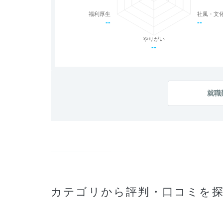
福利厚生
社風・文
--
--
やりがい
--
就職
カテゴリから評判・口コミを