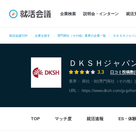
企業検索
説明会・インターン
就活
就活会議TOP
企業を探す
専門商社（その他）業界の企業一覧
ＤＫＳＨジャパ
ＤＫＳＨジャパ
3.3
口コミ投稿数(
業界：
商社・卸(専門商社（その他）)
URL：
https://www.dksh.com/jp-jp/h
TOP
マッチ度
就活速報
ES・体