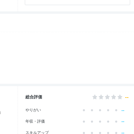
社員・管理職
3.0
ワークライフ
4.5
女性の働きやすさ
5.0
入社後のギャップ
3.0
退職理由
2.2
--
総合評価
--
やりがい
価
--
年収・評価
--
スキルアップ