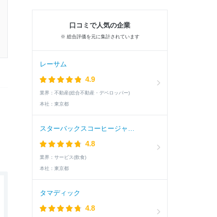
口コミで人気の企業
※ 総合評価を元に集計されています
レーサム
4.9
業界：
不動産(総合不動産・デベロッパー)
本社：
東京都
スターバックスコーヒージャパン
4.8
業界：
サービス(飲食)
本社：
東京都
タマディック
4.8