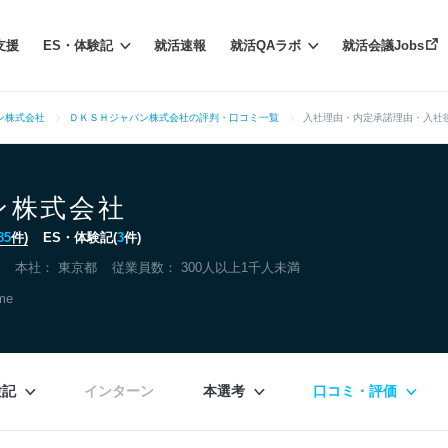
支援
ES・体験記
就活速報
就活QAラボ
就活会議Jobs
ン株式会社
ＤＫＳＨジャパン株式会社の評判・口コミ一覧
入社理由・内定承諾理由・入社
ン株式会社
85
件)
ES・体験記(
3
件)
本社：
東京都
従業員数： 300人以上1千人未満
ome
験記
インターン
本選考
口コミ・評価