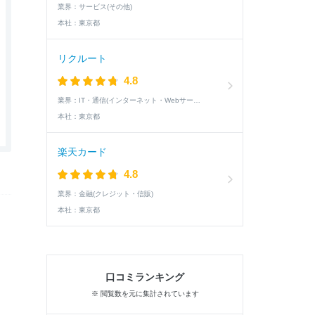
業界：
サービス(その他)
本社：
東京都
リクルート
4.8
業界：
IT・通信(インターネット・Webサービス)
本社：
東京都
楽天カード
4.8
業界：
金融(クレジット・信販)
本社：
東京都
口コミランキング
※ 閲覧数を元に集計されています