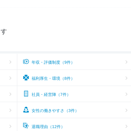
--
入社難易度
--
おすすめ度
探す
年収・評価制度（9件）
福利厚生・環境（8件）
社員・経営陣（7件）
女性の働きやすさ（3件）
退職理由（12件）