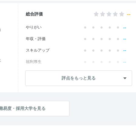
--
総合評価
--
やりがい
価
--
年収・評価
--
スキルアップ
化
--
福利厚生
--
成長・将来性
評点をもっと見る
--
社員・管理職
--
ワークライフ
--
社風・文化
難易度・採用大学を見る
--
女性の働きやすさ
--
入社後のギャップ