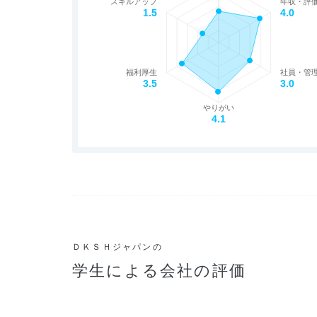
スキルアップ
年収・評
1.5
4.0
福利厚生
社員・管
3.5
3.0
やりがい
4.1
ＤＫＳＨジャパンの
学生による会社の評価