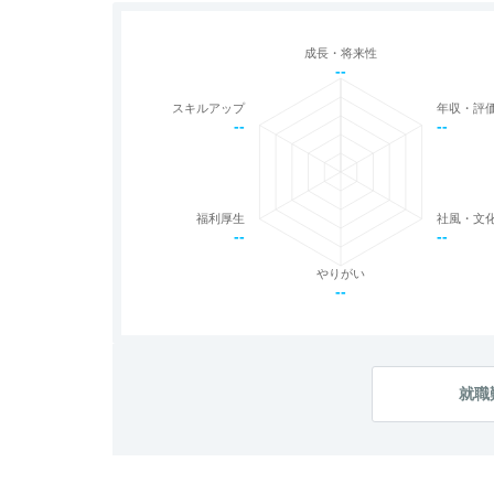
成長・将来性
--
スキルアップ
年収・評
--
--
福利厚生
社風・文
--
--
やりがい
--
就職