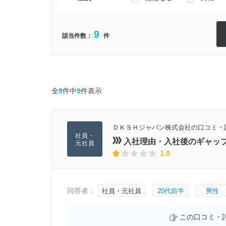
9
該当件数：
件
全
9
件中
9
件表示
ＤＫＳＨジャパン株式会社の口コミ・
入社理由・入社後のギャッ
1.0
回答者：
社員・元社員
20代前半
男性
この口コミ・