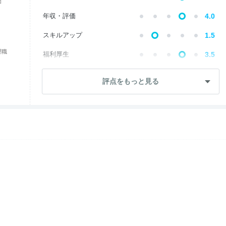
価
年収・評価
4.0
スキルアップ
1.5
理職
福利厚生
3.5
成長・将来性
2.6
評点をもっと見る
社員・管理職
3.0
ワークライフ
4.5
女性の働きやすさ
5.0
入社後のギャップ
3.0
退職理由
2.2