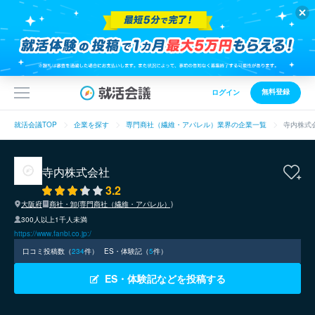
無料登録
ログイン
就活会議TOP
企業を探す
専門商社（繊維・アパレル）業界の企業一覧
寺内株式
寺内株式会社
3.2
大阪府
商社・卸(専門商社（繊維・アパレル）)
300人以上1千人未満
https://www.fanbi.co.jp:/
口コミ投稿数（
234
件）
ES・体験記（
5
件）
ES・体験記などを投稿する