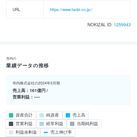
URL
https://www.fanbi.co.jp:/
NOKIZAL ID:
1259943
寺内の
業績データの推移
寺内株式会社の2024年3月期
売上高
161億円
営業利益
----
資産合計
純資産
売上高
営業利益
経常利益
当期純利益
利益余剰金
売上伸び率