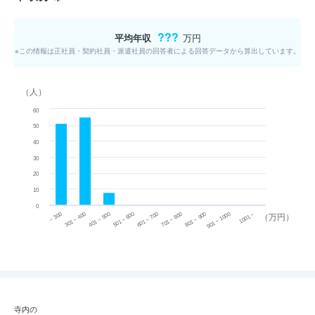
???
平均年収
万円
※この情報は正社員・契約社員・派遣社員の回答者による回答データから算出しています。
（人）
60
50
40
30
20
10
0
~ 300
701 ~ 800
301 ~ 400
801 ~ 900
401 ~ 500
901 ~ 1000
501 ~ 600
601 ~ 700
1001 ~
（万円）
寺内の