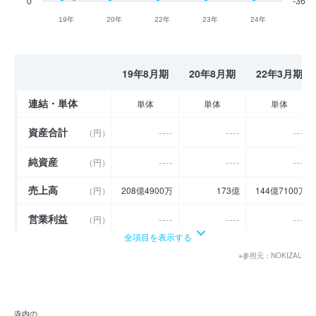
0
-36
19年
20年
22年
23年
24年
19年8月期
20年8月期
22年3月期
連結・単体
単体
単体
単体
資産合計
----
----
----
（円）
純資産
----
----
----
（円）
売上高
（円）
208億4900万
173億
144億7100万
営業利益
----
----
----
（円）
全項目を表示する
経常利益
----
----
----
（円）
※参照元：NOKIZAL
当期純利益
----
----
23億8300万
（円）
利益余剰金
----
----
----
（円）
寺内の