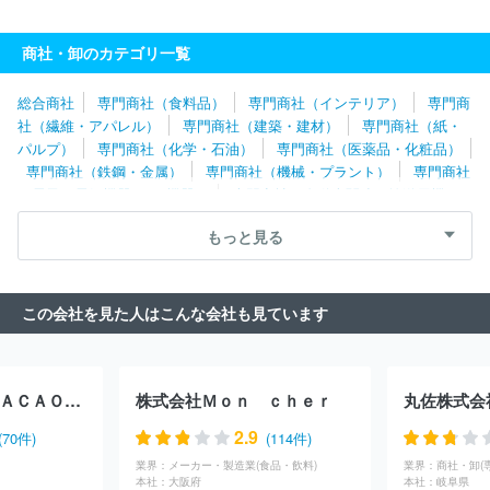
リッツジャパン株式会社
木村実業株式会社
モリリン株式会社
株式会社ＷＳＰ
株式会社元廣
八木兵株式会社
株式会社サン
商社・卸のカテゴリ一覧
ウェル
株式会社アドコーポレーション
外市株式会社
万兵株式
会社
株式会社ロングラン
クルーズカンパニー株式会社
瀧定名
総合商社
専門商社（食料品）
専門商社（インテリア）
専門商
古屋株式会社
株式会社ＢＭホールディングス
パシバ株式会社
社（繊維・アパレル）
専門商社（建築・建材）
専門商社（紙・
タビオ株式会社
丸眞株式会社
株式会社ヤギ
株式会社ＰＡＬ
パルプ）
専門商社（化学・石油）
専門商社（医薬品・化粧品）
ＴＡＣ
前多株式会社
ウライ株式会社
瀧本株式会社
清原株
専門商社（鉄鋼・金属）
専門商社（機械・プラント）
専門商社
式会社
クロスプラス株式会社
タキヒヨー株式会社
蝶理株式会
（電子・電気機器・OA機器）
専門商社（自動車関連・輸送用機
社
株式会社スタッフインターナショナルジャパン
株式会社ウッ
器）
専門商社（医療機器）
専門商社（文具・事務用品・日用
ドストック
有限会社コスミックインフォリンク
タペストリー・
もっと見る
品）
専門商社（スポーツ・レジャー用品）
専門商社（その他）
ジャパン合同会社
株式会社ナルミヤ・インターナショナル
アニ
エスベージャパン株式会社
株式会社レナウン
株式会社アラ
株
式会社ベイクルーズ
株式会社フジコウ
株式会社ナイガイ
株式
この会社を見た人はこんな会社も見ています
会社銀座ヨシノヤ
株式会社ヤマノホールディングス
株式会社馬
里奈
西川株式会社
株式会社ヒットマン
株式会社リンク・セオ
リー・ジャパン
株式会社プリンセストラヤ
株式会社エトワール
海渡
株式会社ファーイーストカンパニー
ハンティングワールド
ＭＡＩＳＯＮ ＣＡＣＡＯ株式会社
株式会社Ｍｏｎ ｃｈｅｒ
丸佐株式会
ジャパン株式会社
株式会社京都きもの友禅ホールディングス
株
式会社アズノゥアズ
株式会社丸東
福助株式会社
株式会社エス
2.9
(70件)
(114件)
ティーサービス
株式会社シンエイ
株式会社ＳＴＸ
株式会社ジ
業界：
メーカー・製造業(食品・飲料)
業界：
ーベック
伊豆義株式会社
株式会社センコウ
増成織ネーム株式
本社：
大阪府
本社：
岐阜県