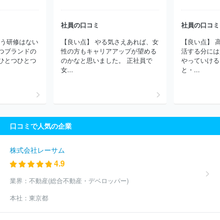
会社
サンコロナ小田株式会社
株式会社Ｇ＆Ｇ
株式会社シュー
マート
株式会社三喜
株式会社アバンティ
株式会社キング
ヴァレンティノジャパン株式会社
株式会社リボーンカンパニー
社員の口コミ
社員の口コミ
河辺株式会社
株式会社古荘本店
株式会社ＡＪＩＯＫＡ
スタ
いう研修はない
【良い点】 やる気さえあれば、女
【良い点】 
イレム株式会社
株式会社ＳＲＬ
福岡セラビ株式会社
本多タオ
つブランドの
性の方もキャリアアップが望める
活する分には
ル株式会社
ほか(1850件)
ひとつひとつ
のかなと思いました。 正社員で
やっていける
女...
と・...
口コミで人気の企業
株式会社レーサム
4.9
業界：
不動産(総合不動産・デベロッパー)
本社：
東京都