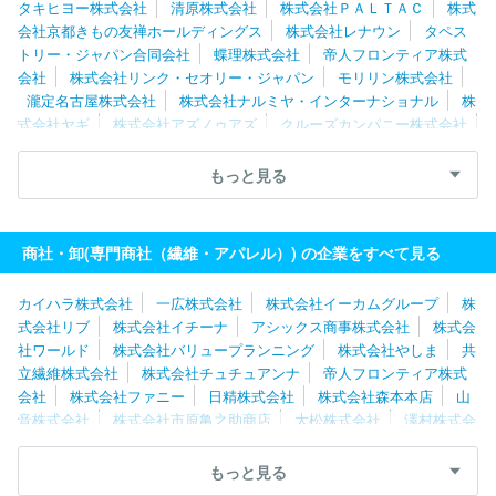
タキヒヨー株式会社
清原株式会社
株式会社ＰＡＬＴＡＣ
株式
会社京都きもの友禅ホールディングス
株式会社レナウン
タペス
トリー・ジャパン合同会社
蝶理株式会社
帝人フロンティア株式
会社
株式会社リンク・セオリー・ジャパン
モリリン株式会社
瀧定名古屋株式会社
株式会社ナルミヤ・インターナショナル
株
式会社ヤギ
株式会社アズノゥアズ
クルーズカンパニー株式会社
株式会社ＷＳＰ
八木兵株式会社
株式会社ナイガイ
リッツジ
ャパン株式会社
丸眞株式会社
パシバ株式会社
クロスプラス株
もっと見る
式会社
ハンティングワールドジャパン株式会社
株式会社エトワ
ール海渡
株式会社元廣
株式会社チュチュアンナ
株式会社マ・
メール
株式会社アラ
有限会社コスミックインフォリンク
株式
商社・卸(専門商社（繊維・アパレル）) の企業をすべて見る
会社ハヤシゴ
カイハラ株式会社
一広株式会社
株式会社イーカムグループ
株
式会社リブ
株式会社イチーナ
アシックス商事株式会社
株式会
社ワールド
株式会社バリュープランニング
株式会社やしま
共
立繊維株式会社
株式会社チュチュアンナ
帝人フロンティア株式
会社
株式会社ファニー
日精株式会社
株式会社森本本店
山
音株式会社
株式会社市原亀之助商店
大松株式会社
澤村株式会
社
株式会社クラボウインターナショナル
京商株式会社
マルカ
イコーポレーション株式会社
株式会社ハヤシゴ
株式会社アスデ
もっと見る
ィック
清川株式会社
三崎商事株式会社
株式会社マ・メール