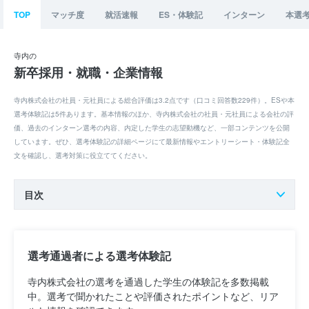
TOP
マッチ度
就活速報
ES・体験記
インターン
本選
寺内の
新卒採用・就職・企業情報
寺内株式会社の社員・元社員による総合評価は3.2点です（口コミ回答数229件）。ESや本
選考体験記は5件あります。基本情報のほか、寺内株式会社の社員・元社員による会社の評
価、過去のインターン選考の内容、内定した学生の志望動機など、一部コンテンツを公開
しています。ぜひ、選考体験記の詳細ページにて最新情報やエントリーシート・体験記全
文を確認し、選考対策に役立ててください。
目次
選考通過者による選考体験記
寺内株式会社の選考を通過した学生の体験記を多数掲載
中。選考で聞かれたことや評価されたポイントなど、リア