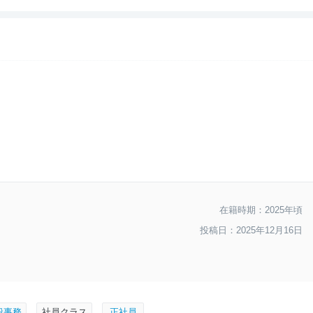
--
入社難易度
--
おすすめ度
在籍時期：2025年頃
投稿日：2025年12月16日
般事務
社員クラス
正社員