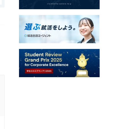
山音株式会社の口コミ・評判
福利厚生、社内制度
1.0
回答者：
40代前半
女性
1年前
一般事務