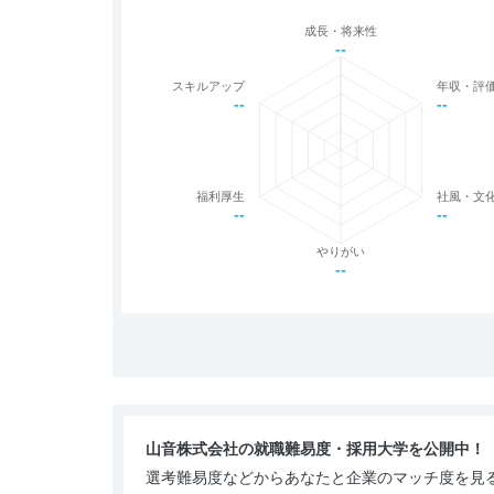
成長・将来性
--
スキルアップ
年収・評
--
--
福利厚生
社風・文
--
--
やりがい
--
山音株式会社の就職難易度・採用大学を公開中！
選考難易度などからあなたと企業のマッチ度を見