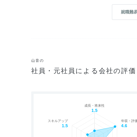
就職難
山音の
社員・元社員による会社の評価
成長・将来性
1.5
スキルアップ
年収・評
1.5
4.6