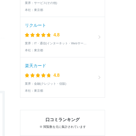
業界：
サービス(その他)
本社：
東京都
リクルート
4.8
業界：
IT・通信(インターネット・Webサービス)
本社：
東京都
楽天カード
4.8
業界：
金融(クレジット・信販)
本社：
東京都
口コミランキング
※ 閲覧数を元に集計されています