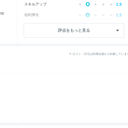
スキルアップ
1.5
理職
福利厚生
1.5
成長・将来性
1.5
評点をもっと見る
社員・管理職
1.5
ワークライフ
5.0
※ 口コミ・評点は転職会議から転載していま
女性の働きやすさ
3.1
--
入社後のギャップ
退職理由
1.5