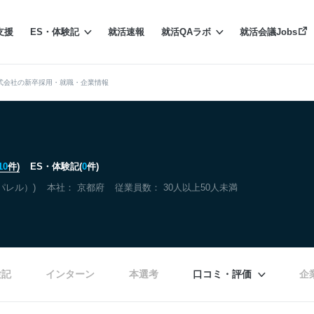
支援
ES・体験記
就活速報
就活QAラボ
就活会議Jobs
式会社の新卒採用・就職・企業情報
10
件)
ES・体験記(
0
件)
パレル）)
本社：
京都府
従業員数： 30人以上50人未満
験記
インターン
本選考
口コミ・評価
企