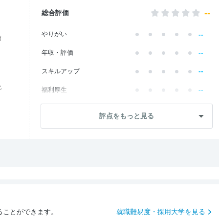
--
総合評価
--
やりがい
価
--
年収・評価
--
スキルアップ
化
--
福利厚生
--
成長・将来性
評点をもっと見る
--
社員・管理職
--
ワークライフ
--
社風・文化
--
女性の働きやすさ
--
入社後のギャップ
ることができます。
就職難易度・採用大学を見る