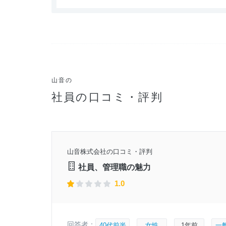
山音の
社員の口コミ・評判
9年頃
山音株式会社の口コミ・評判
1月1日
社員、管理職の魅力
1.0
回答者：
40代前半
女性
1年前
一