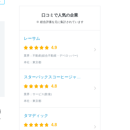
口コミで人気の企業
※ 総合評価を元に集計されています
レーサム
4.9
業界：
不動産(総合不動産・デベロッパー)
本社：
東京都
スターバックスコーヒージャパン
4.8
業界：
サービス(飲食)
本社：
東京都
通
タマディック
し
4.8