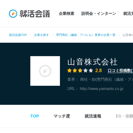
企業検索
説明会・インターン
就活
就活会議TOP
企業を探す
専門商社（繊維・アパレル）業界の企業一覧
山音株
山音株式会社
2.8
口コミ投稿数(
業界：
商社・卸(専門商社（繊維・ア
URL：
http://www.yamaoto.co.jp
TOP
マッチ度
就活速報
ES・体