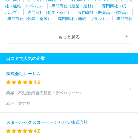
株式会社
瀧定名古屋株式会社
株式会社ＢＭホールディングス
社（繊維・アパレル）
専門商社（建築・建材）
専門商社（紙・
パシバ株式会社
タビオ株式会社
丸眞株式会社
株式会社ヤ
パルプ）
専門商社（化学・石油）
専門商社（医薬品・化粧品）
ギ
株式会社ＰＡＬＴＡＣ
前多株式会社
ウライ株式会社
瀧
専門商社（鉄鋼・金属）
専門商社（機械・プラント）
専門商社
本株式会社
清原株式会社
クロスプラス株式会社
タキヒヨー株
（電子・電気機器・OA機器）
専門商社（自動車関連・輸送用機
式会社
蝶理株式会社
株式会社スタッフインターナショナルジャ
器）
専門商社（医療機器）
専門商社（文具・事務用品・日用
パン
株式会社ウッドストック
有限会社コスミックインフォリン
もっと見る
品）
専門商社（スポーツ・レジャー用品）
専門商社（その他）
ク
タペストリー・ジャパン合同会社
株式会社ナルミヤ・インタ
ーナショナル
アニエスベージャパン株式会社
株式会社レナウン
株式会社アラ
株式会社ベイクルーズ
株式会社フジコウ
株式
口コミで人気の企業
会社ナイガイ
株式会社銀座ヨシノヤ
株式会社ヤマノホールディ
ングス
株式会社馬里奈
西川株式会社
株式会社リンク・セオリ
ー・ジャパン
株式会社プリンセストラヤ
株式会社エトワール海
株式会社レーサム
渡
株式会社ファーイーストカンパニー
ハンティングワールドジ
4.9
ャパン株式会社
株式会社京都きもの友禅ホールディングス
株式
会社アズノゥアズ
株式会社丸東
福助株式会社
株式会社エステ
業界：
不動産(総合不動産・デベロッパー)
ィーサービス
株式会社シンエイ
株式会社ＳＴＸ
株式会社ジー
本社：
東京都
ベック
伊豆義株式会社
株式会社センコウ
増成織ネーム株式会
社
サンコロナ小田株式会社
株式会社Ｇ＆Ｇ
株式会社シューマ
ート
株式会社三喜
株式会社アバンティ
株式会社キング
ヴ
スターバックスコーヒージャパン株式会社
ァレンティノジャパン株式会社
株式会社リボーンカンパニー
河
4.8
辺株式会社
株式会社古荘本店
株式会社ＡＪＩＯＫＡ
スタイレ
ム株式会社
株式会社ＳＲＬ
福岡セラビ株式会社
本多タオル株