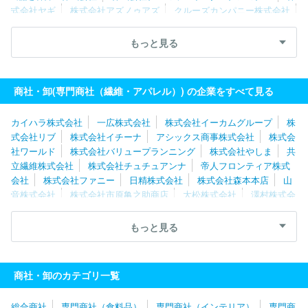
式会社ヤギ
株式会社アズノゥアズ
クルーズカンパニー株式会社
株式会社ＷＳＰ
八木兵株式会社
株式会社ナイガイ
リッツジ
ャパン株式会社
丸眞株式会社
パシバ株式会社
クロスプラス株
もっと見る
式会社
ハンティングワールドジャパン株式会社
株式会社エトワ
ール海渡
株式会社元廣
株式会社チュチュアンナ
株式会社マ・
メール
株式会社アラ
有限会社コスミックインフォリンク
株式
商社・卸(専門商社（繊維・アパレル）) の企業をすべて見る
会社ハヤシゴ
カイハラ株式会社
一広株式会社
株式会社イーカムグループ
株
式会社リブ
株式会社イチーナ
アシックス商事株式会社
株式会
社ワールド
株式会社バリュープランニング
株式会社やしま
共
立繊維株式会社
株式会社チュチュアンナ
帝人フロンティア株式
会社
株式会社ファニー
日精株式会社
株式会社森本本店
山
音株式会社
株式会社市原亀之助商店
大松株式会社
澤村株式会
社
株式会社クラボウインターナショナル
京商株式会社
マルカ
イコーポレーション株式会社
株式会社ハヤシゴ
株式会社アスデ
もっと見る
ィック
清川株式会社
三崎商事株式会社
株式会社マ・メール
リッツジャパン株式会社
寺内株式会社
木村実業株式会社
モ
リリン株式会社
株式会社ＷＳＰ
株式会社元廣
八木兵株式会
商社・卸のカテゴリ一覧
社
株式会社サンウェル
株式会社アドコーポレーション
外市株
式会社
万兵株式会社
株式会社ロングラン
クルーズカンパニー
総合商社
専門商社（食料品）
専門商社（インテリア）
専門商