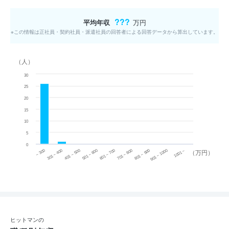
???
平均年収
万円
※この情報は正社員・契約社員・派遣社員の回答者による回答データから算出しています。
（人）
30
25
20
15
10
5
0
~ 300
701 ~ 800
301 ~ 400
801 ~ 900
401 ~ 500
901 ~ 1000
501 ~ 600
601 ~ 700
1001 ~
（万円）
ヒットマンの