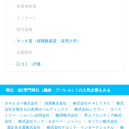
本選考対策
インターン
就活速報
マッチ度（就職難易度・採用大学）
企業研究
口コミ・評価
商社・卸(専門商社（繊維・アパレル）) の人気企業をみる
タキヒヨー株式会社
清原株式会社
株式会社ＰＡＬＴＡＣ
株式
会社京都きもの友禅ホールディングス
株式会社レナウン
タペス
トリー・ジャパン合同会社
蝶理株式会社
帝人フロンティア株式
会社
株式会社リンク・セオリー・ジャパン
モリリン株式会社
瀧定名古屋株式会社
株式会社ナルミヤ・インターナショナル
株