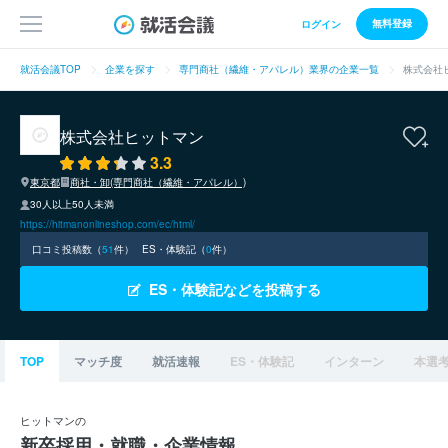
無料登録
ログイン
就活会議TOP
企業を探す
専門商社（繊維・アパレル）業界の企業一覧
株式会社
株式会社ヒットマン
3.3
東京都
商社・卸(専門商社（繊維・アパレル）)
30人以上50人未満
https://hitmanonlineshop.com/ec/html/
口コミ投稿数（
51
件）
ES・体験記（
0
件）
ES・体験記などを投稿する
TOP
マッチ度
就活速報
ES・体験記
インターン
本選
ヒットマンの
新卒採用・就職・企業情報