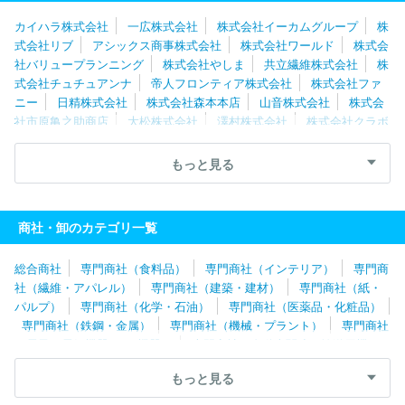
カイハラ株式会社
一広株式会社
株式会社イーカムグループ
株
式会社リブ
アシックス商事株式会社
株式会社ワールド
株式会
社バリュープランニング
株式会社やしま
共立繊維株式会社
株
式会社チュチュアンナ
帝人フロンティア株式会社
株式会社ファ
ニー
日精株式会社
株式会社森本本店
山音株式会社
株式会
社市原亀之助商店
大松株式会社
澤村株式会社
株式会社クラボ
ウインターナショナル
京商株式会社
マルカイコーポレーション
株式会社
株式会社ハヤシゴ
株式会社アスディック
清川株式会
もっと見る
社
三崎商事株式会社
株式会社マ・メール
リッツジャパン株式
会社
寺内株式会社
木村実業株式会社
モリリン株式会社
株
式会社ＷＳＰ
株式会社元廣
八木兵株式会社
株式会社サンウェ
商社・卸のカテゴリ一覧
ル
株式会社アドコーポレーション
外市株式会社
万兵株式会
社
株式会社ロングラン
クルーズカンパニー株式会社
瀧定名古
総合商社
専門商社（食料品）
専門商社（インテリア）
専門商
屋株式会社
株式会社ＢＭホールディングス
パシバ株式会社
タ
社（繊維・アパレル）
専門商社（建築・建材）
専門商社（紙・
ビオ株式会社
丸眞株式会社
株式会社ヤギ
株式会社ＰＡＬＴＡ
パルプ）
専門商社（化学・石油）
専門商社（医薬品・化粧品）
Ｃ
前多株式会社
ウライ株式会社
瀧本株式会社
清原株式会
専門商社（鉄鋼・金属）
専門商社（機械・プラント）
専門商社
社
クロスプラス株式会社
タキヒヨー株式会社
蝶理株式会社
（電子・電気機器・OA機器）
専門商社（自動車関連・輸送用機
株式会社スタッフインターナショナルジャパン
株式会社ウッドス
器）
専門商社（医療機器）
専門商社（文具・事務用品・日用
トック
有限会社コスミックインフォリンク
タペストリー・ジャ
もっと見る
品）
専門商社（スポーツ・レジャー用品）
専門商社（その他）
パン合同会社
株式会社ナルミヤ・インターナショナル
アニエス