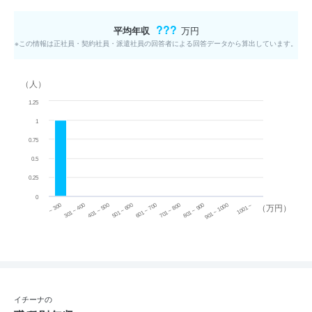
???
平均年収
万円
※この情報は正社員・契約社員・派遣社員の回答者による回答データから算出しています。
（人）
1.25
1
0.75
0.5
0.25
0
~ 300
701 ~ 800
301 ~ 400
801 ~ 900
401 ~ 500
901 ~ 1000
501 ~ 600
601 ~ 700
1001 ~
（万円）
イチーナの