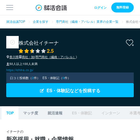
無料登録
ログイン
就活会議TOP
企業を探す
専門商社（繊維・アパレル）業界の企業一覧
株式会社
株式会社イチーナ
2.5
香川県
商社・卸(専門商社（繊維・アパレル）)
50人以上100人未満
https://ichina.co.jp/
口コミ投稿数（
2
件）
ES・体験記（
0
件）
ES・体験記などを投稿する
TOP
マッチ度
就活速報
ES・体験記
インターン
本選
イチーナの
新卒採用・就職・企業情報