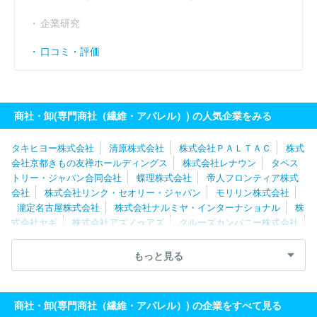
企業研究
口コミ・評価
商社・卸(専門商社（繊維・アパレル）) の人気企業をみる
タキヒヨー株式会社
清原株式会社
株式会社ＰＡＬＴＡＣ
株式
会社京都きもの友禅ホールディングス
株式会社レナウン
タペス
トリー・ジャパン合同会社
蝶理株式会社
帝人フロンティア株式
会社
株式会社リンク・セオリー・ジャパン
モリリン株式会社
瀧定名古屋株式会社
株式会社ナルミヤ・インターナショナル
株
式会社ヤギ
株式会社アズノゥアズ
クルーズカンパニー株式会社
株式会社ＷＳＰ
八木兵株式会社
株式会社ナイガイ
リッツジ
ャパン株式会社
丸眞株式会社
パシバ株式会社
クロスプラス株
もっと見る
式会社
ハンティングワールドジャパン株式会社
株式会社エトワ
ール海渡
株式会社元廣
株式会社チュチュアンナ
株式会社マ・
メール
株式会社アラ
有限会社コスミックインフォリンク
株式
商社・卸(専門商社（繊維・アパレル）) の企業をすべて見る
会社ハヤシゴ