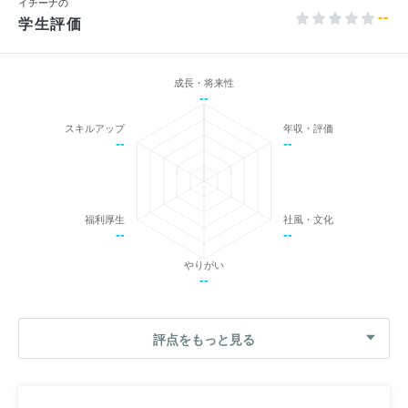
イチーナの
--
学生評価
成長・将来性
--
スキルアップ
年収・評価
--
--
福利厚生
社風・文化
--
--
やりがい
--
評点をもっと見る