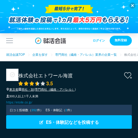
無料登録
ログイン
就活会議TOP
企業を探す
専門商社（繊維・アパレル）業界の企業一覧
株式会社
株式会社エトワール海渡
3.5
東京都
商社・卸(専門商社（繊維・アパレル）)
300人以上1千人未満
https://etoile.co.jp/
口コミ投稿数（
352
件）
ES・体験記（
2
件）
ES・体験記などを投稿する