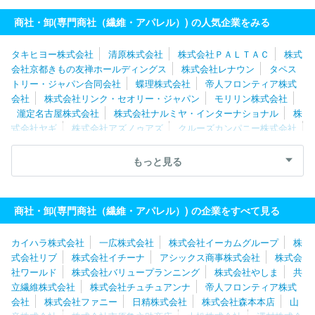
商社・卸(専門商社（繊維・アパレル）) の人気企業をみる
タキヒヨー株式会社
清原株式会社
株式会社ＰＡＬＴＡＣ
株式
会社京都きもの友禅ホールディングス
株式会社レナウン
タペス
トリー・ジャパン合同会社
蝶理株式会社
帝人フロンティア株式
会社
株式会社リンク・セオリー・ジャパン
モリリン株式会社
瀧定名古屋株式会社
株式会社ナルミヤ・インターナショナル
株
式会社ヤギ
株式会社アズノゥアズ
クルーズカンパニー株式会社
株式会社ＷＳＰ
八木兵株式会社
株式会社ナイガイ
リッツジ
ャパン株式会社
丸眞株式会社
パシバ株式会社
クロスプラス株
もっと見る
式会社
ハンティングワールドジャパン株式会社
株式会社元廣
株式会社マ・メール
株式会社チュチュアンナ
株式会社アラ
有限会社コスミックインフォリンク
株式会社ハヤシゴ
株式会社
商社・卸(専門商社（繊維・アパレル）) の企業をすべて見る
ヒットマン
カイハラ株式会社
一広株式会社
株式会社イーカムグループ
株
式会社リブ
株式会社イチーナ
アシックス商事株式会社
株式会
社ワールド
株式会社バリュープランニング
株式会社やしま
共
立繊維株式会社
株式会社チュチュアンナ
帝人フロンティア株式
会社
株式会社ファニー
日精株式会社
株式会社森本本店
山