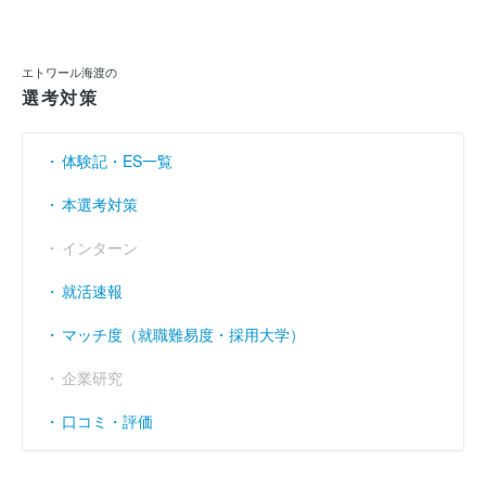
当期純利益
----
----
----
（円）
利益余剰金
----
----
----
（円）
エトワール海渡の
選考対策
売上伸び率
----
- 3.3
- 7.13
（％）
営業利益率
----
----
----
（％）
体験記・ES一覧
経常利益率
----
----
----
（％）
本選考対策
インターン
就活速報
マッチ度（就職難易度・採用大学）
企業研究
口コミ・評価