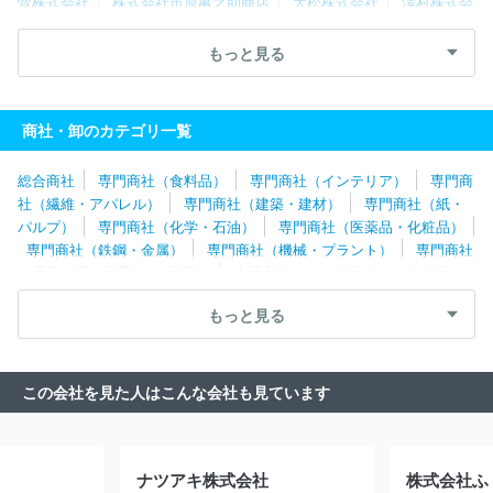
音株式会社
株式会社市原亀之助商店
大松株式会社
澤村株式会
社
株式会社クラボウインターナショナル
京商株式会社
マルカ
イコーポレーション株式会社
株式会社ハヤシゴ
株式会社アスデ
もっと見る
ィック
清川株式会社
三崎商事株式会社
株式会社マ・メール
リッツジャパン株式会社
寺内株式会社
木村実業株式会社
モ
リリン株式会社
株式会社ＷＳＰ
株式会社元廣
八木兵株式会
商社・卸のカテゴリ一覧
社
株式会社サンウェル
株式会社アドコーポレーション
外市株
式会社
万兵株式会社
株式会社ロングラン
クルーズカンパニー
総合商社
専門商社（食料品）
専門商社（インテリア）
専門商
株式会社
瀧定名古屋株式会社
株式会社ＢＭホールディングス
社（繊維・アパレル）
専門商社（建築・建材）
専門商社（紙・
パシバ株式会社
タビオ株式会社
丸眞株式会社
株式会社ヤ
パルプ）
専門商社（化学・石油）
専門商社（医薬品・化粧品）
ギ
株式会社ＰＡＬＴＡＣ
前多株式会社
ウライ株式会社
瀧
専門商社（鉄鋼・金属）
専門商社（機械・プラント）
専門商社
本株式会社
清原株式会社
クロスプラス株式会社
タキヒヨー株
（電子・電気機器・OA機器）
専門商社（自動車関連・輸送用機
式会社
蝶理株式会社
株式会社スタッフインターナショナルジャ
器）
専門商社（医療機器）
専門商社（文具・事務用品・日用
パン
株式会社ウッドストック
有限会社コスミックインフォリン
もっと見る
品）
専門商社（スポーツ・レジャー用品）
専門商社（その他）
ク
タペストリー・ジャパン合同会社
株式会社ナルミヤ・インタ
ーナショナル
アニエスベージャパン株式会社
株式会社レナウン
株式会社アラ
株式会社ベイクルーズ
株式会社フジコウ
株式
この会社を見た人はこんな会社も見ています
会社ナイガイ
株式会社銀座ヨシノヤ
株式会社ヤマノホールディ
ングス
株式会社馬里奈
西川株式会社
株式会社ヒットマン
株式会社リンク・セオリー・ジャパン
株式会社プリンセストラヤ
株式会社ファーイーストカンパニー
ハンティングワールドジャパ
ナツアキ株式会社
株式会社ふ
ン株式会社
株式会社京都きもの友禅ホールディングス
株式会社