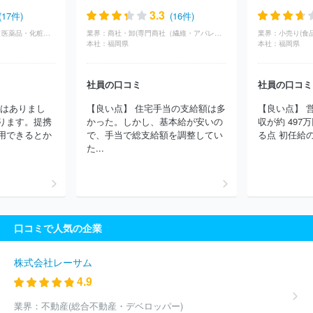
アズノゥアズ
株式会社丸東
福助株式会社
株式会社エスティー
3.3
(17件)
(16件)
サービス
株式会社シンエイ
株式会社ＳＴＸ
株式会社ジーベッ
商社・卸(専門商社（医薬品・化粧品）)
業界：
商社・卸(専門商社（繊維・アパレル）)
業界：
小売り(食品
ク
伊豆義株式会社
株式会社センコウ
増成織ネーム株式会社
本社：
福岡県
本社：
福岡県
サンコロナ小田株式会社
株式会社Ｇ＆Ｇ
株式会社シューマー
ト
株式会社三喜
株式会社アバンティ
株式会社キング
ヴァ
レンティノジャパン株式会社
株式会社リボーンカンパニー
河辺
社員の口コミ
社員の口コミ
株式会社
株式会社古荘本店
株式会社ＡＪＩＯＫＡ
スタイレム
助はありまし
【良い点】 住宅手当の支給額は多
【良い点】 
株式会社
株式会社ＳＲＬ
福岡セラビ株式会社
本多タオル株式
ります。提携
かった。しかし、基本給が安いの
収が約 497
会社
ほか(1850件)
用できるとか
で、手当で総支給額を調整してい
る点 初任給の
た...
口コミで人気の企業
株式会社レーサム
4.9
業界：
不動産(総合不動産・デベロッパー)