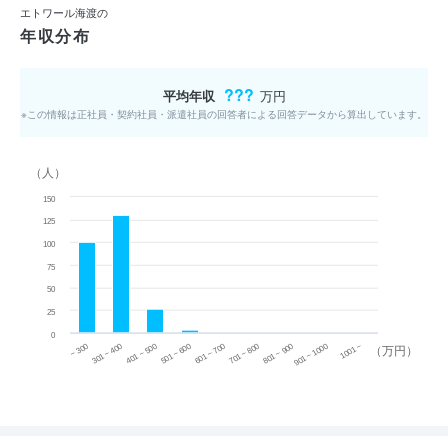
エトワール海渡の
年収分布
???
平均年収
万円
※この情報は正社員・契約社員・派遣社員の回答者による回答データから算出しています。
（人）
150
125
100
75
50
25
0
~ 300
701 ~ 800
301 ~ 400
801 ~ 900
401 ~ 500
901 ~ 1000
501 ~ 600
601 ~ 700
1001 ~
（万円）