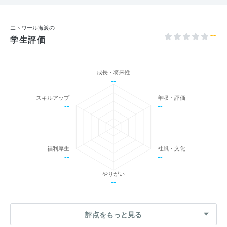
エトワール海渡の
--
学生評価
成長・将来性
--
スキルアップ
年収・評価
--
--
福利厚生
社風・文化
--
--
やりがい
--
評点をもっと見る