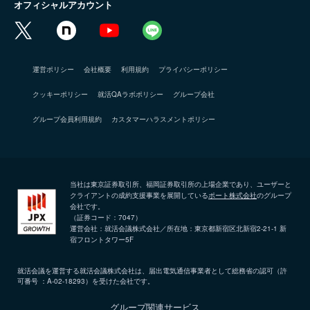
オフィシャルアカウント
運営ポリシー
会社概要
利用規約
プライバシーポリシー
クッキーポリシー
就活QAラボポリシー
グループ会社
グループ会員利用規約
カスタマーハラスメントポリシー
当社は東京証券取引所、福岡証券取引所の上場企業であり、ユーザーと
クライアントの成約支援事業を展開している
ポート株式会社
のグループ
会社です。
（証券コード：7047）
運営会社：就活会議株式会社／所在地：東京都新宿区北新宿2-21-1 新
宿フロントタワー5F
就活会議を運営する就活会議株式会社は、届出電気通信事業者として総務省の認可（許
可番号 ：A-02-18293）を受けた会社です。