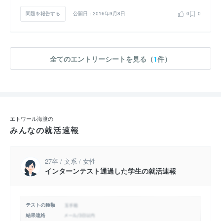
問題を報告する
公開日：2016年9月8日
0
0
全てのエントリーシートを見る（
1
件）
エトワール海渡の
みんなの就活速報
27卒 / 文系 / 女性
インターンテスト通過した学生の就活速報
テストの種類
結果連絡