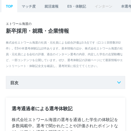
TOP
マッチ度
就活速報
ES・体験記
インターン
本選
エトワール海渡の
新卒採用・就職・企業情報
株式会社エトワール海渡の社員・元社員による総合評価は3.5点です（口コミ回答数352
件）。ESや本選考体験記は2件あります。基本情報のほか、株式会社エトワール海渡の社
員・元社員による会社の評価、過去のインターン選考の内容、内定した学生の志望動機な
ど、一部コンテンツを公開しています。ぜひ、選考体験記の詳細ページにて最新情報やエ
ントリーシート・体験記全文を確認し、選考対策に役立ててください。
目次
選考通過者による選考体験記
株式会社エトワール海渡の選考を通過した学生の体験記を
多数掲載中。選考で聞かれたことや評価されたポイントな