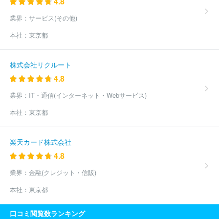
4.8
ス
鈴与ルブリカンツサービス株式会社
株式会社アクティブエン
ジニア
株式会社中野技術
アジア航測株式会社
バニラ・エア株
業界：
サービス(その他)
式会社
全日本空輸株式会社（ANA）
株式会社スカイラーク企画
本社：
東京都
航測社
株式会社北日本朝日航洋
株式会社四航コンサルタント
サン・ジオテック株式会社
関西エアポート株式会社
福岡国際空
港株式会社
北海道エアポート株式会社
沖縄ＮＸエアカーゴサー
株式会社リクルート
ビス株式会社
新中央航空株式会社
4.8
業界：
IT・通信(インターネット・Webサービス)
本社：
東京都
楽天カード株式会社
4.8
業界：
金融(クレジット・信販)
本社：
東京都
口コミ閲覧数ランキング