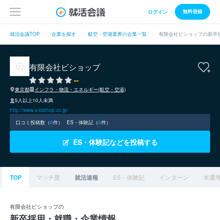
無料登録
ログイン
就活会議TOP
企業を探す
航空・空港業界の企業一覧
有限会社ビショップの新卒
有限会社ビショップ
--
東京都
インフラ・物流・エネルギー(航空・空港)
5人以上10人未満
http://www.e-bishop.co.jp/
口コミ投稿数（
0
件）
ES・体験記（
0
件）
ES・体験記などを投稿する
TOP
マッチ度
就活速報
ES・体験記
インターン
本選
有限会社ビショップの
新卒採用・就職・企業情報