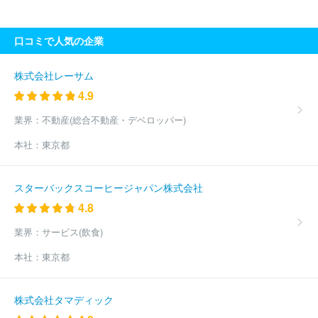
システム・バーハド
ジェットエイト株式会社
アシアナスタッフ
サービス株式会社
日本航空株式会社（JAL）
株式会社エイテッ
口コミで人気の企業
ク
北洋航空株式会社
日本貨物航空株式会社
フインエアー・オ
イ
ＮＸクーリエサービス株式会社
株式会社ＪＴＣ
ヤマトグロ
ーバルロジスティクスジャパン株式会社
エアロトヨタ株式会社
株式会社レーサム
エクセル航空株式会社
株式会社エアージャパン
株式会社オリ
4.9
ス
カーゴルックス・エアーラインズ・インターナショナル・エス・
エー
株式会社クルーズクラブ東京
ＡＮＡウイングス株式会社
業界：
不動産(総合不動産・デベロッパー)
ケイ・エル・エム・ローヤルダツチエアーラインズ
航空集配サー
本社：
東京都
ビス株式会社
株式会社スカイワールド
株式会社メイワスカイサ
ポート
株式会社アルファーアビエィション
アイベックスエアラ
インズ株式会社
フェデラルエクスプレスコーポレーション
エア
スターバックスコーヒージャパン株式会社
アジア・ジャパン株式会社
Ｑａｔａｒ Ａｉｒｗａｙｓ Ｇｒｏｕ
4.8
ｐ Ｑ．Ｃ．Ｓ．Ｃ
スプリング・ジャパン株式会社
ジェットス
ター・ジャパン株式会社
成田国際空港株式会社
中国国際航空股
業界：
サービス(飲食)
份有限公司
デルタ・エアー・ラインズ・インク
株式会社パスコ
スカイマーク株式会社
ブリティッシュ・エアウエイズ・ピーエル
本社：
東京都
シー
東邦航空株式会社
フェデラルエクスプレスジャパン合同会
社
エア・カナダ
名鉄ゴールデン航空株式会社
国際航業株式会
社
新日本ヘリコプター株式会社
株式会社ワールドコンサルタン
株式会社タマディック
ト
株式会社平野ロジスティクス
株式会社鈴与エアポートサービ