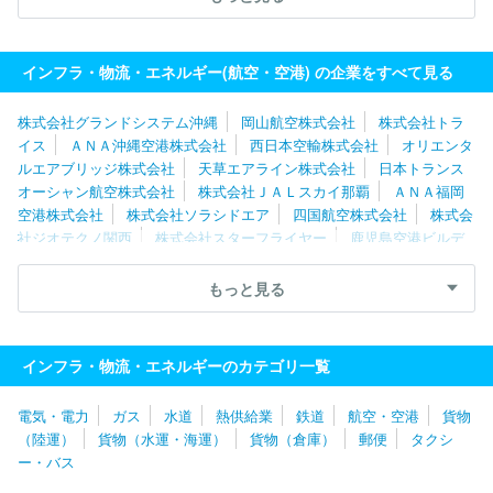
日本貨物航空株式会社
日本トランスオーシャン航空株式会社
フ
ェデラルエクスプレスジャパン合同会社
株式会社ＡＩＲＤＯ
ジ
ェットエイト株式会社
国際航業株式会社
株式会社ソラシドエア
インフラ・物流・エネルギー(航空・空港) の企業をすべて見る
株式会社スカイワールド
ＡＮＡ沖縄空港株式会社
西濃シェンカ
ー株式会社
写測エンジニアリング株式会社
株式会社グランドシステム沖縄
岡山航空株式会社
株式会社トラ
イス
ＡＮＡ沖縄空港株式会社
西日本空輸株式会社
オリエンタ
ルエアブリッジ株式会社
天草エアライン株式会社
日本トランス
オーシャン航空株式会社
株式会社ＪＡＬスカイ那覇
ＡＮＡ福岡
空港株式会社
株式会社ソラシドエア
四国航空株式会社
株式会
社ジオテクノ関西
株式会社スターフライヤー
鹿児島空港ビルデ
ィング株式会社
日本エアコミューター株式会社
新関西国際空港
株式会社
写測エンジニアリング株式会社
吉田地図株式会社
名
もっと見る
古屋空港ビルディング株式会社
株式会社ジェイエア
朝日航空株
式会社
株式会社サン航空写真社
ダイヤモンドエアサービス株式
会社
株式会社エヌ・イー計測
中日本航空株式会社
株式会社日
インフラ・物流・エネルギーのカテゴリ一覧
東
株式会社かんこう
株式会社フジドリームエアラインズ
第一
航空株式会社
中部国際空港株式会社
Ｐｅａｃｈ・Ａｖｉａｔｉ
電気・電力
ガス
水道
熱供給業
鉄道
航空・空港
貨物
ｏｎ株式会社
株式会社こうそく
関東エアーカーゴ株式会社
東
（陸運）
貨物（水運・海運）
貨物（倉庫）
郵便
タクシ
北エアサービス株式会社
共立航空撮影株式会社
株式会社ＦＰ
ー・バス
Ｇ Ａｉｒ
株式会社ＡＩＲＤＯ
北海道航空株式会社
西濃シェ
ンカー株式会社
三和航測株式会社
マレーシアン・エアライン・