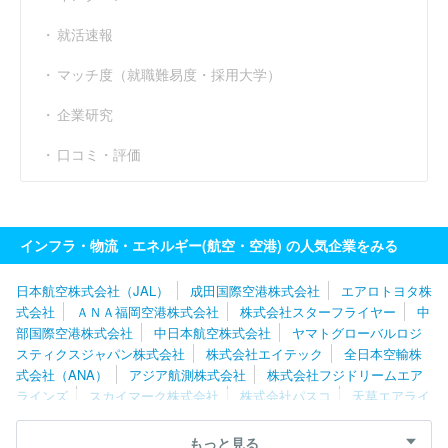
就活速報
マッチ度（就職難易度・採用大学）
企業研究
口コミ・評価
インフラ・物流・エネルギー(航空・空港) の人気企業をみる
日本航空株式会社（JAL）
成田国際空港株式会社
エアロトヨタ株
式会社
ＡＮＡ福岡空港株式会社
株式会社スターフライヤー
中
部国際空港株式会社
中日本航空株式会社
ヤマトグローバルロジ
スティクスジャパン株式会社
株式会社エイテック
全日本空輸株
式会社（ANA）
アジア航測株式会社
株式会社フジドリームエア
ラインズ
スカイマーク株式会社
株式会社パスコ
天草エアライ
ン株式会社
株式会社北日本朝日航洋
株式会社四航コンサルタン
ト
株式会社スカイラーク企画航測社
サン・ジオテック株式会社
もっと見る