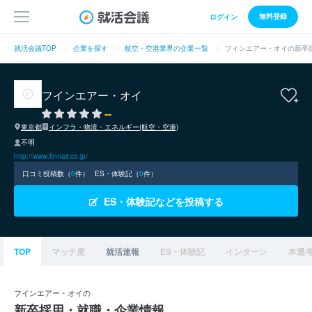
無料登録
ログイン
就活会議TOP
企業を探す
航空・空港業界の企業一覧
フインエアー・オイの新卒
フインエアー・オイ
--
東京都
インフラ・物流・エネルギー(航空・空港)
不明
http://www.finnair.co.jp/
口コミ投稿数（
0
件）
ES・体験記（
0
件）
ES・体験記などを投稿する
TOP
マッチ度
就活速報
ES・体験記
インターン
本選
フインエアー・オイの
新卒採用・就職・企業情報