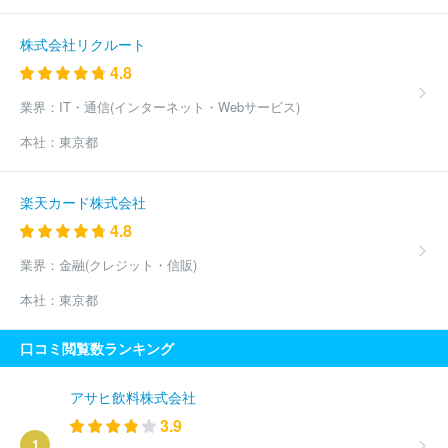
社
福岡国際空港株式会社
北海道エアポート株式会社
仙台国際
空港株式会社
沖縄ＮＸエアカーゴサービス株式会社
新中央航空
株式会社リクルート
株式会社
4.8
業界：
IT・通信(インターネット・Webサービス)
本社：
東京都
楽天カード株式会社
4.8
業界：
金融(クレジット・信販)
本社：
東京都
口コミ閲覧数ランキング
アサヒ飲料株式会社
3.9
1