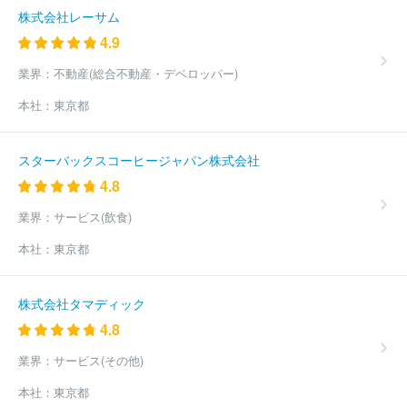
トグローバルロジスティクスジャパン株式会社
エアロトヨタ株式会
株式会社レーサム
社
エクセル航空株式会社
株式会社エアージャパン
株式会社オ
4.9
リス
カーゴルックス・エアーラインズ・インターナショナル・エ
ス・エー
株式会社クルーズクラブ東京
ＡＮＡウイングス株式会
業界：
不動産(総合不動産・デベロッパー)
社
航空集配サービス株式会社
株式会社スカイワールド
株式会
本社：
東京都
社メイワスカイサポート
株式会社アルファーアビエィション
ア
イベックスエアラインズ株式会社
フェデラルエクスプレスコーポレ
ーション
エアアジア・ジャパン株式会社
Ｑａｔａｒ Ａｉｒｗ
スターバックスコーヒージャパン株式会社
ａｙｓ Ｇｒｏｕｐ Ｑ．Ｃ．Ｓ．Ｃ
スプリング・ジャパン株式会
4.8
社
ジェットスター・ジャパン株式会社
成田国際空港株式会社
中国国際航空股份有限公司
デルタ・エアー・ラインズ・インク
業界：
サービス(飲食)
株式会社パスコ
スカイマーク株式会社
ブリティッシュ・エアウ
エイズ・ピーエルシー
東邦航空株式会社
フェデラルエクスプレ
本社：
東京都
スジャパン合同会社
エア・カナダ
名鉄ゴールデン航空株式会社
国際航業株式会社
新日本ヘリコプター株式会社
株式会社ワール
ドコンサルタント
株式会社平野ロジスティクス
株式会社鈴与エ
株式会社タマディック
アポートサービス
鈴与ルブリカンツサービス株式会社
株式会社
4.8
アクティブエンジニア
株式会社中野技術
アジア航測株式会社
バニラ・エア株式会社
全日本空輸株式会社（ANA）
株式会社ス
業界：
サービス(その他)
カイラーク企画航測社
株式会社北日本朝日航洋
株式会社四航コ
本社：
東京都
ンサルタント
サン・ジオテック株式会社
関西エアポート株式会