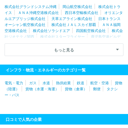
ー株式会社
写測エンジニアリング株式会社
株式会社グランドシステム沖縄
岡山航空株式会社
株式会社トラ
イス
ＡＮＡ沖縄空港株式会社
西日本空輸株式会社
オリエンタ
ルエアブリッジ株式会社
天草エアライン株式会社
日本トランス
オーシャン航空株式会社
株式会社ＪＡＬスカイ那覇
ＡＮＡ福岡
空港株式会社
株式会社ソラシドエア
四国航空株式会社
株式会
社ジオテクノ関西
株式会社スターフライヤー
鹿児島空港ビルデ
ィング株式会社
日本エアコミューター株式会社
新関西国際空港
株式会社
写測エンジニアリング株式会社
吉田地図株式会社
名
もっと見る
古屋空港ビルディング株式会社
株式会社ジェイエア
朝日航空株
式会社
株式会社サン航空写真社
ダイヤモンドエアサービス株式
会社
株式会社エヌ・イー計測
中日本航空株式会社
株式会社日
インフラ・物流・エネルギーのカテゴリ一覧
東
株式会社かんこう
株式会社フジドリームエアラインズ
第一
航空株式会社
中部国際空港株式会社
Ｐｅａｃｈ・Ａｖｉａｔｉ
電気・電力
ガス
水道
熱供給業
鉄道
航空・空港
貨物
ｏｎ株式会社
株式会社こうそく
関東エアーカーゴ株式会社
東
（陸運）
貨物（水運・海運）
貨物（倉庫）
郵便
タクシ
北エアサービス株式会社
共立航空撮影株式会社
株式会社ＦＰ
ー・バス
Ｇ Ａｉｒ
株式会社ＡＩＲＤＯ
北海道航空株式会社
西濃シェ
ンカー株式会社
三和航測株式会社
マレーシアン・エアライン・
システム・バーハド
ジェットエイト株式会社
アシアナスタッフ
サービス株式会社
有限会社ビショップ
日本航空株式会社
口コミで人気の企業
（JAL）
株式会社エイテック
北洋航空株式会社
日本貨物航空
株式会社
ＮＸクーリエサービス株式会社
株式会社ＪＴＣ
ヤマ