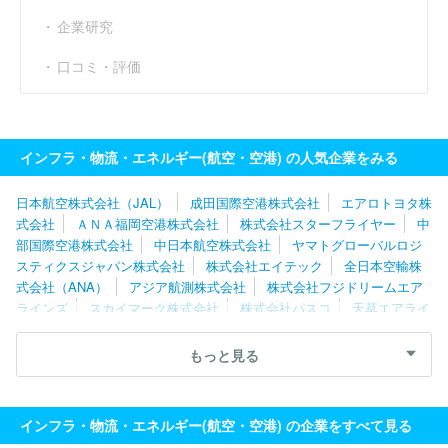
企業研究
口コミ・評価
インフラ・物流・エネルギー(航空・空港) の人気企業をみる
日本航空株式会社（JAL）
成田国際空港株式会社
エアロトヨタ株
式会社
ＡＮＡ福岡空港株式会社
株式会社スターフライヤー
中
部国際空港株式会社
中日本航空株式会社
ヤマトグローバルロジ
スティクスジャパン株式会社
株式会社エイテック
全日本空輸株
式会社（ANA）
アジア航測株式会社
株式会社フジドリームエア
ラインズ
スカイマーク株式会社
株式会社パスコ
天草エアライ
ン株式会社
株式会社北日本朝日航洋
株式会社四航コンサルタン
ト
株式会社スカイラーク企画航測社
サン・ジオテック株式会社
もっと見る
日本貨物航空株式会社
日本トランスオーシャン航空株式会社
フ
ェデラルエクスプレスジャパン合同会社
株式会社ＡＩＲＤＯ
ジ
ェットエイト株式会社
国際航業株式会社
株式会社ソラシドエア
インフラ・物流・エネルギー(航空・空港) の企業をすべて見る
株式会社スカイワールド
ＡＮＡ沖縄空港株式会社
西濃シェンカ