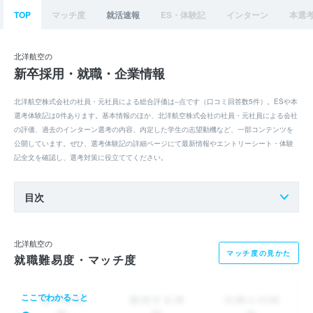
TOP
マッチ度
就活速報
ES・体験記
インターン
本選
北洋航空の
新卒採用・就職・企業情報
北洋航空株式会社の社員・元社員による総合評価は--点です（口コミ回答数5件）。ESや本
選考体験記は0件あります。基本情報のほか、北洋航空株式会社の社員・元社員による会社
の評価、過去のインターン選考の内容、内定した学生の志望動機など、一部コンテンツを
公開しています。ぜひ、選考体験記の詳細ページにて最新情報やエントリーシート・体験
記全文を確認し、選考対策に役立ててください。
目次
北洋航空の
マッチ度の見かた
就職難易度・マッチ度
ここでわかること