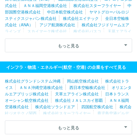
式会社
ＡＮＡ福岡空港株式会社
株式会社スターフライヤー
中
部国際空港株式会社
中日本航空株式会社
ヤマトグローバルロジ
スティクスジャパン株式会社
株式会社エイテック
全日本空輸株
式会社（ANA）
アジア航測株式会社
株式会社フジドリームエア
ラインズ
スカイマーク株式会社
株式会社パスコ
天草エアライ
ン株式会社
株式会社北日本朝日航洋
株式会社四航コンサルタン
ト
株式会社スカイラーク企画航測社
サン・ジオテック株式会社
もっと見る
日本貨物航空株式会社
日本トランスオーシャン航空株式会社
フ
ェデラルエクスプレスジャパン合同会社
株式会社ＡＩＲＤＯ
ジ
ェットエイト株式会社
国際航業株式会社
株式会社ソラシドエア
インフラ・物流・エネルギー(航空・空港) の企業をすべて見る
株式会社スカイワールド
ＡＮＡ沖縄空港株式会社
西濃シェンカ
ー株式会社
写測エンジニアリング株式会社
株式会社グランドシステム沖縄
岡山航空株式会社
株式会社トラ
イス
ＡＮＡ沖縄空港株式会社
西日本空輸株式会社
オリエンタ
ルエアブリッジ株式会社
天草エアライン株式会社
日本トランス
オーシャン航空株式会社
株式会社ＪＡＬスカイ那覇
ＡＮＡ福岡
空港株式会社
株式会社ソラシドエア
四国航空株式会社
株式会
社ジオテクノ関西
株式会社スターフライヤー
鹿児島空港ビルデ
ィング株式会社
日本エアコミューター株式会社
新関西国際空港
株式会社
写測エンジニアリング株式会社
吉田地図株式会社
名
もっと見る
古屋空港ビルディング株式会社
株式会社ジェイエア
朝日航空株