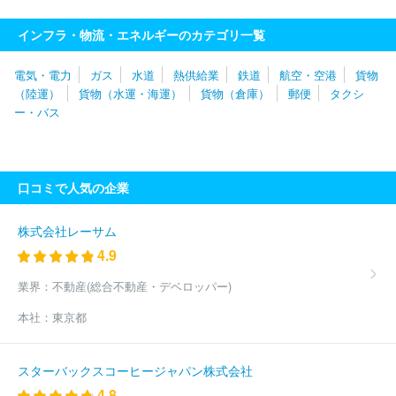
式会社
株式会社サン航空写真社
ダイヤモンドエアサービス株式
会社
株式会社エヌ・イー計測
中日本航空株式会社
株式会社日
インフラ・物流・エネルギーのカテゴリ一覧
東
株式会社かんこう
株式会社フジドリームエアラインズ
第一
航空株式会社
中部国際空港株式会社
Ｐｅａｃｈ・Ａｖｉａｔｉ
電気・電力
ガス
水道
熱供給業
鉄道
航空・空港
貨物
ｏｎ株式会社
株式会社こうそく
関東エアーカーゴ株式会社
東
（陸運）
貨物（水運・海運）
貨物（倉庫）
郵便
タクシ
北エアサービス株式会社
共立航空撮影株式会社
株式会社ＦＰ
ー・バス
Ｇ Ａｉｒ
株式会社ＡＩＲＤＯ
北海道航空株式会社
西濃シェ
ンカー株式会社
三和航測株式会社
マレーシアン・エアライン・
システム・バーハド
ジェットエイト株式会社
アシアナスタッフ
サービス株式会社
有限会社ビショップ
日本航空株式会社
口コミで人気の企業
（JAL）
株式会社エイテック
日本貨物航空株式会社
フインエ
アー・オイ
ＮＸクーリエサービス株式会社
株式会社ＪＴＣ
ヤ
マトグローバルロジスティクスジャパン株式会社
エアロトヨタ株式
株式会社レーサム
会社
エクセル航空株式会社
株式会社エアージャパン
株式会社
4.9
オリス
カーゴルックス・エアーラインズ・インターナショナル・エ
ス・エー
株式会社クルーズクラブ東京
ＡＮＡウイングス株式会
業界：
不動産(総合不動産・デベロッパー)
社
ケイ・エル・エム・ローヤルダツチエアーラインズ
航空集配
本社：
東京都
サービス株式会社
株式会社スカイワールド
株式会社メイワスカ
イサポート
株式会社アルファーアビエィション
アイベックスエ
アラインズ株式会社
フェデラルエクスプレスコーポレーション
スターバックスコーヒージャパン株式会社
エアアジア・ジャパン株式会社
Ｑａｔａｒ Ａｉｒｗａｙｓ Ｇ
4.8
ｒｏｕｐ Ｑ．Ｃ．Ｓ．Ｃ
スプリング・ジャパン株式会社
ジェ