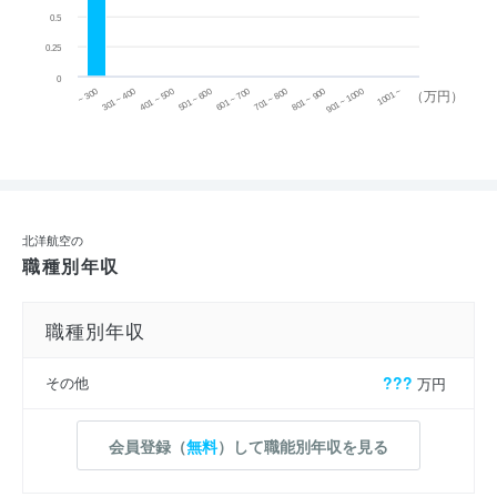
0.5
0.25
0
~ 300
701 ~ 800
301 ~ 400
801 ~ 900
401 ~ 500
901 ~ 1000
501 ~ 600
601 ~ 700
1001 ~
（万円）
北洋航空の
職種別年収
職種別年収
その他
???
万円
会員登録（
無料
）して職能別年収を見る