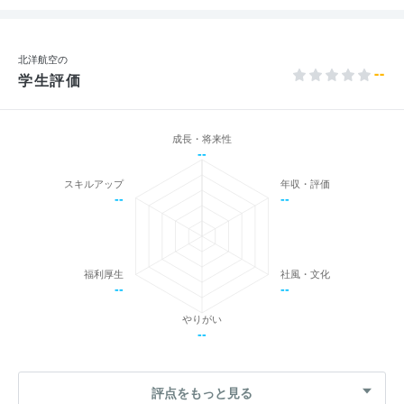
北洋航空の
--
学生評価
成長・将来性
--
スキルアップ
年収・評価
--
--
福利厚生
社風・文化
--
--
やりがい
--
評点をもっと見る