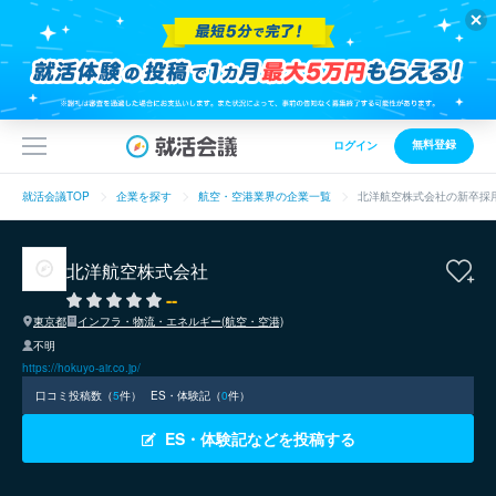
無料登録
ログイン
就活会議TOP
企業を探す
航空・空港業界の企業一覧
北洋航空株式会社の新卒採
北洋航空株式会社
--
東京都
インフラ・物流・エネルギー(航空・空港)
不明
https://hokuyo-air.co.jp/
口コミ投稿数（
5
件）
ES・体験記（
0
件）
ES・体験記などを投稿する