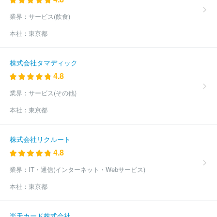
ットスター・ジャパン株式会社
成田国際空港株式会社
中国国際
業界：
サービス(飲食)
航空股份有限公司
デルタ・エアー・ラインズ・インク
株式会社
パスコ
スカイマーク株式会社
ブリティッシュ・エアウエイズ・
本社：
東京都
ピーエルシー
東邦航空株式会社
フェデラルエクスプレスジャパ
ン合同会社
エア・カナダ
名鉄ゴールデン航空株式会社
国際航
業株式会社
新日本ヘリコプター株式会社
株式会社ワールドコン
株式会社タマディック
サルタント
株式会社平野ロジスティクス
株式会社鈴与エアポー
4.8
トサービス
鈴与ルブリカンツサービス株式会社
株式会社アクテ
ィブエンジニア
株式会社中野技術
アジア航測株式会社
バニ
業界：
サービス(その他)
ラ・エア株式会社
全日本空輸株式会社（ANA）
株式会社スカイ
本社：
東京都
ラーク企画航測社
株式会社北日本朝日航洋
株式会社四航コンサ
ルタント
サン・ジオテック株式会社
関西エアポート株式会社
福岡国際空港株式会社
北海道エアポート株式会社
沖縄ＮＸエア
株式会社リクルート
カーゴサービス株式会社
新中央航空株式会社
4.8
業界：
IT・通信(インターネット・Webサービス)
本社：
東京都
楽天カード株式会社