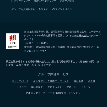
クッキーポリシー
就活QAラボポリシー
グループ会社
グループ会員利用規約
カスタマーハラスメントポリシー
当社は東京証券取引所、福岡証券取引所の上場企業であり、ユーザーと
クライアントの成約支援事業を展開している
ポート株式会社
のグループ
会社です。
（証券コード：7047）
運営会社：就活会議株式会社／所在地：東京都新宿区北新宿2-21-1 新
宿フロントタワー5F
就活会議を運営する就活会議株式会社は、届出電気通信事業者として総務省の認可（許
可番号 ：A-02-18293）を受けた会社です。