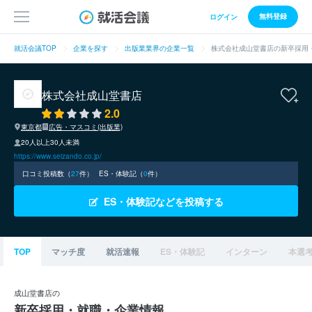
無料登録
ログイン
就活会議TOP
企業を探す
出版業業界の企業一覧
株式会社成山堂書店の新卒採用
株式会社成山堂書店
2.0
東京都
広告・マスコミ(出版業)
20人以上30人未満
https://www.seizando.co.jp/
口コミ投稿数（
27
件）
ES・体験記（
0
件）
ES・体験記などを投稿する
TOP
マッチ度
就活速報
ES・体験記
インターン
本選
成山堂書店の
新卒採用・就職・企業情報