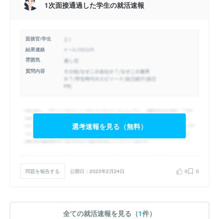
1次面接通過した学生の就活速報
面接官/学生
結果連絡
雰囲気
質問内容
選考速報を見る（無料）
問題を報告する
公開日：2023年2月24日
0
0
全ての就活速報を見る（
1
件）