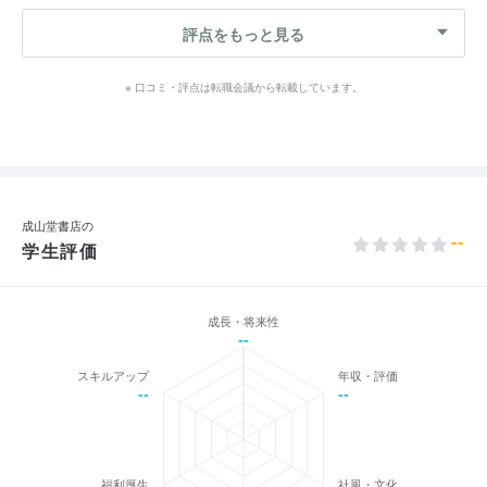
評点をもっと見る
※ 口コミ・評点は転職会議から転載しています。
成山堂書店の
--
学生評価
成長・将来性
--
スキルアップ
年収・評価
--
--
福利厚生
社風・文化