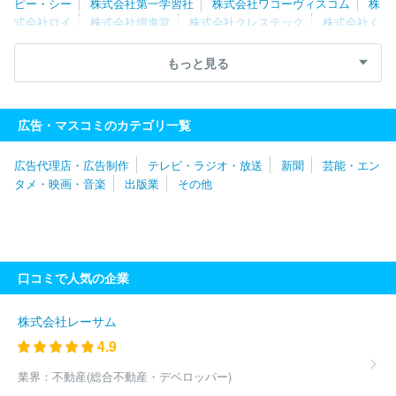
ピー・シー
株式会社第一学習社
株式会社ワコーヴィスコム
株
式会社ロイ
株式会社増進堂
株式会社クレステック
株式会社く
もん出版
数研出版株式会社
株式会社カラフルカンパニー
東京
法令出版株式会社
株式会社ジェイオフィス
株式会社くふうしず
もっと見る
おか
株式会社文溪堂
株式会社出版文化社
株式会社メディカ出
版
新日本法規出版株式会社
北海道地図株式会社
株式会社仙台
ぱど
株式会社カレンテックス
株式会社リクルート北海道じゃら
広告・マスコミのカテゴリ一覧
ん
クインテツセンス出版株式会社
株式会社技術評論社
株式会
社ロッキング・オン
株式会社ＫＡＤＯＫＡＷＡ ＫＥＹ‐ＰＲＯＣＥ
広告代理店・広告制作
テレビ・ラジオ・放送
新聞
芸能・エン
ＳＳ
株式会社造形社
株式会社文芸社
明治図書出版株式会社
タメ・映画・音楽
出版業
その他
株式会社ＳＨＩ
株式会社講談社
株式会社日本入試センター
株式会社秋水社
株式会社インクルーブ
株式会社地域活性プラン
ニング
株式会社 ユウメディア
株式会社イーノ
株式会社バイ
クブロス
内外地図株式会社
株式会社早川書房
株式会社デアゴ
スティーニ・ジャパン
株式会社緑書房
株式会社プレジデント社
口コミで人気の企業
株式会社サイファ
ＴＡＣ株式会社
株式会社タウンニュース社
株式会社コロナ社
共立出版株式会社
株式会社マガジンハウス
株式会社八重洲出版
株式会社ホビージャパン
国際情報マネジメ
株式会社レーサム
ント有限会社
株式会社ＭＦＳ
株式会社光文社
株式会社コンセ
4.9
ント
株式会社ディスカヴァー・トゥエンティワン
エルゼビア・
ジャパン株式会社
スターツ出版株式会社
株式会社晋遊舎
ＳＢ
業界：
不動産(総合不動産・デベロッパー)
クリエイティブ株式会社
株式会社東洋経済新報社
株式会社光文