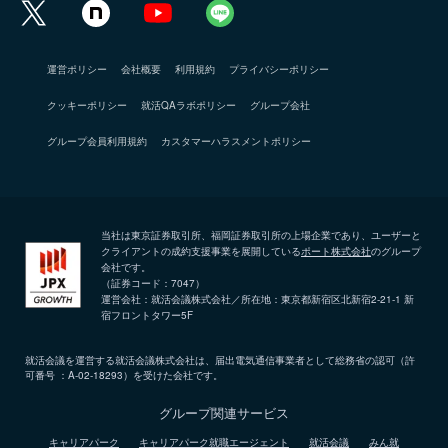
運営ポリシー
会社概要
利用規約
プライバシーポリシー
クッキーポリシー
就活QAラボポリシー
グループ会社
グループ会員利用規約
カスタマーハラスメントポリシー
当社は東京証券取引所、福岡証券取引所の上場企業であり、ユーザーと
クライアントの成約支援事業を展開している
ポート株式会社
のグループ
会社です。
（証券コード：7047）
運営会社：就活会議株式会社／所在地：東京都新宿区北新宿2-21-1 新
宿フロントタワー5F
就活会議を運営する就活会議株式会社は、届出電気通信事業者として総務省の認可（許
可番号 ：A-02-18293）を受けた会社です。