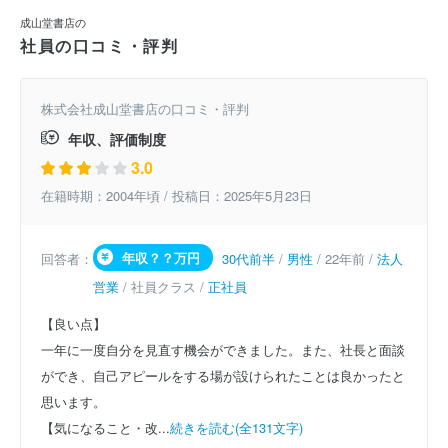
成山堂書店の
社員の口コミ・評判
株式会社成山堂書店の口コミ・評判
年収、評価制度
3.0
在籍時期：2004年頃 / 投稿日：2025年5月23日
年収？？万円
回答者：
30代前半
/
男性
/ 22年前 /
法人
営業
/ 社員クラス /
正社員
【良い点】
一年に一度自分を見直す機会ができました。また、社長と面談
ができ、自己アピールをする場が設けられたことは良かったと
思います。
【気になること・改...
続きを読む(全131文字)