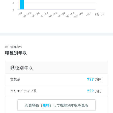
5
0
~ 300
701 ~ 800
301 ~ 400
801 ~ 900
401 ~ 500
901 ~ 1000
501 ~ 600
601 ~ 700
1001 ~
（万円）
成山堂書店の
職種別年収
職種別年収
営業系
???
万円
クリエイティブ系
???
万円
会員登録（
無料
）して職能別年収を見る