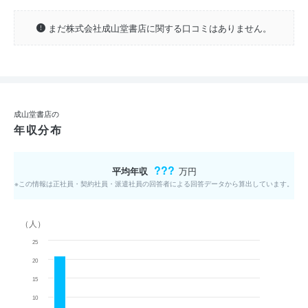
まだ株式会社成山堂書店に関する口コミはありません。
成山堂書店の
年収分布
???
平均年収
万円
※この情報は正社員・契約社員・派遣社員の回答者による回答データから算出しています。
（人）
25
20
15
10