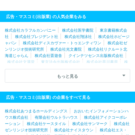
広告・マスコミ(出版業) の人気企業をみる
株式会社カラフルカンパニー
株式会社医学書院
東京書籍株式会
社
株式会社プレジデント社
株式会社翔泳社
株式会社ホビージ
ャパン
株式会社ディスカヴァー・トゥエンティワン
株式会社ゼ
ンリンジオ技術研究所
株式会社光文書院
株式会社リクルート北
海道じゃらん
株式会社晋遊舎
クインテツセンス出版株式会社
株式会社文溪堂
東京法令出版株式会社
株式会社早川書房
株
式会社増進堂
株式会社エス・ピー・シー
ＭＢＫ Ｗｅｌｌｎｅ
ｓｓ株式会社
有限会社ウルトラハウス
株式会社アイクコーポレ
もっと見る
ーション
株式会社南江堂
株式会社ナイスタウン
日野テクニカ
ルサービス株式会社
北海道地図株式会社
株式会社造形社
株式
会社じほう
株式会社日本入試センター
株式会社くもん出版
株
広告・マスコミ(出版業) の企業をすべて見る
式会社扶桑社
株式会社ぎょうせい
株式会社あつまるホールディングス
おおいたインフォメーションハ
ウス株式会社
有限会社ウルトラハウス
株式会社アイクコーポレ
ーション
株式会社ケースタイル
株式会社サンマーク
株式会社
ゼンリンジオ技術研究所
株式会社ナイスタウン
株式会社エス・