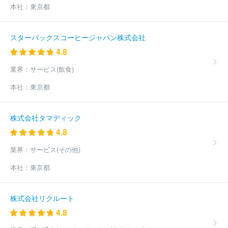
本社：
東京都
書院
株式会社生活の友社
株式会社枻出版社
株式会社白泉社
株式会社高橋書店
株式会社新潮社
株式会社集英社
株式会社
小学館
株式会社じほう
株式会社扶桑社
株式会社医学書院
スターバックスコーヒージャパン株式会社
ＭＢＫ Ｗｅｌｌｎｅｓｓ株式会社
株式会社ポプラ社
株式会社
4.8
翔泳社
株式会社宣伝会議
株式会社主婦の友社
株式会社コアマ
ガジン
株式会社南江堂
東京書籍株式会社
株式会社ダイヤモン
業界：
サービス(飲食)
ド社
合同会社コンデナスト・ジャパン
日野テクニカルサービス
株式会社
株式会社ぎょうせい
株式会社メディアビーコン
株式
本社：
東京都
会社山と溪谷社
株式会社アスクラスト
株式会社学陽書房
株式
会社ループスプロダクション
株式会社宇宙堂八木書店
株式会社
ビイサイドプランニング
有限会社日刊建設工業新聞
株式会社ビ
株式会社タマディック
ューティビジネス
株式会社シー・エー・ピー
ほか(1091件)
4.8
業界：
サービス(その他)
本社：
東京都
株式会社リクルート
4.8