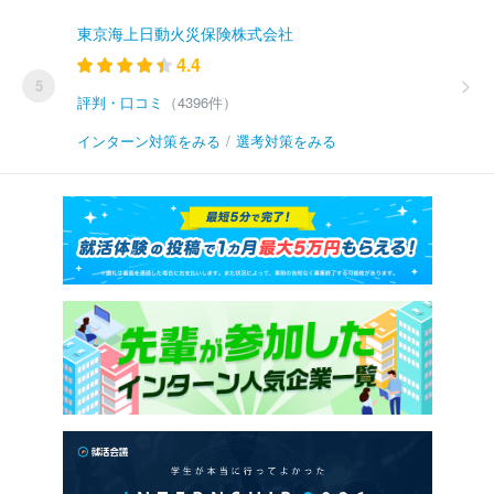
東京海上日動火災保険株式会社
4.4
5
評判・口コミ
（4396件）
インターン対策をみる
/
選考対策をみる