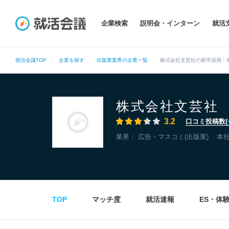
企業検索
説明会・インターン
就活
就活会議TOP
企業を探す
出版業業界の企業一覧
株式会社文芸社の新卒採用・
株式会社文芸社
3.2
口コミ投稿数(
業界：
広告・マスコミ(出版業)
本
TOP
マッチ度
就活速報
ES・体