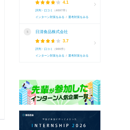
4.1
評判・口コミ
（4697件）
インターン対策をみる
/
選考対策をみる
日清食品株式会社
3.7
評判・口コミ
（986件）
インターン対策をみる
/
選考対策をみる