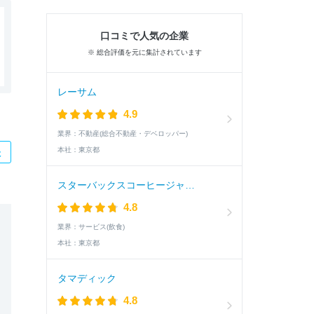
口コミで人気の企業
※ 総合評価を元に集計されています
レーサム
4.9
業界：
不動産(総合不動産・デベロッパー)
本社：
東京都
た
スターバックスコーヒージャパン
4.8
業界：
サービス(飲食)
本社：
東京都
タマディック
4.8