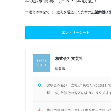
本選考情報（ES・体験記）
本選考体験記では、選考を通過した先輩の
志望動機
や
エントリーシート
株式会社文芸社
総合職
Q.
説明会を受け、当社が”あなた“に発揮し
時、あなたはそれをどのように役立てます
A.
先日の説明会で、貴社は本を作って想い