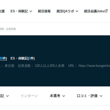
支援
ES・体験記
就活速報
就活QAラボ
就活会議Jobs
就職・企業情報
49
件)
ES・体験記(
2
件)
社：
東京都
従業員数： 100人以上300人未満
URL：
https://www.bungeisha
験記
インターン
本選考
口コミ・評価