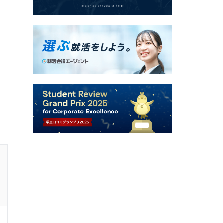
19卒 / 文系 / 男性
1次面接通過した学生の就活速報