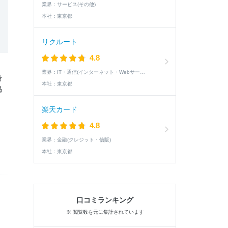
業界：
サービス(その他)
本社：
東京都
リクルート
4.8
業界：
IT・通信(インターネット・Webサービス)
考
本社：
東京都
掲
楽天カード
4.8
業界：
金融(クレジット・信販)
本社：
東京都
口コミランキング
※ 閲覧数を元に集計されています