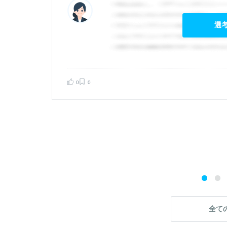
選
0
0
告する
全て