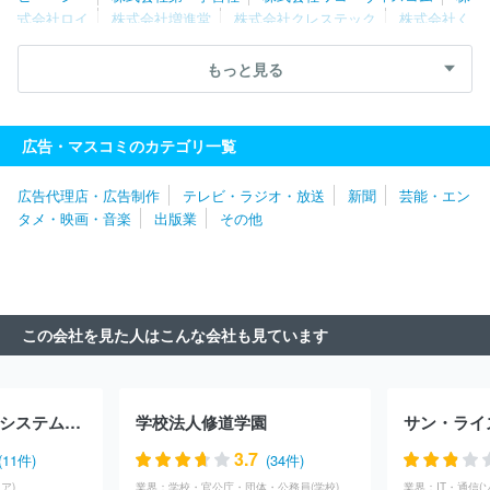
式会社ロイ
株式会社増進堂
株式会社クレステック
株式会社く
もん出版
数研出版株式会社
株式会社カラフルカンパニー
東京
法令出版株式会社
株式会社ジェイオフィス
株式会社くふうしず
もっと見る
おか
株式会社文溪堂
株式会社出版文化社
株式会社メディカ出
版
新日本法規出版株式会社
北海道地図株式会社
株式会社仙台
ぱど
株式会社カレンテックス
株式会社リクルート北海道じゃら
広告・マスコミのカテゴリ一覧
ん
クインテツセンス出版株式会社
株式会社技術評論社
株式会
社ロッキング・オン
株式会社ＫＡＤＯＫＡＷＡ ＫＥＹ‐ＰＲＯＣＥ
広告代理店・広告制作
テレビ・ラジオ・放送
新聞
芸能・エン
ＳＳ
株式会社造形社
株式会社文芸社
明治図書出版株式会社
タメ・映画・音楽
出版業
その他
株式会社ＳＨＩ
株式会社講談社
株式会社日本入試センター
株式会社秋水社
株式会社インクルーブ
株式会社地域活性プラン
ニング
株式会社 ユウメディア
株式会社イーノ
株式会社バイ
クブロス
内外地図株式会社
株式会社早川書房
株式会社デアゴ
スティーニ・ジャパン
株式会社緑書房
株式会社プレジデント社
この会社を見た人はこんな会社も見ています
株式会社サイファ
株式会社タウンニュース社
株式会社成山堂書
店
株式会社コロナ社
共立出版株式会社
株式会社マガジンハウ
ス
株式会社八重洲出版
株式会社ホビージャパン
国際情報マネ
ジメント有限会社
株式会社ＭＦＳ
株式会社光文社
株式会社コ
株式会社ヤマタネシステムソリューションズ
学校法人修道学園
ンセント
株式会社ディスカヴァー・トゥエンティワン
エルゼビ
ア・ジャパン株式会社
スターツ出版株式会社
株式会社晋遊舎
3.7
(11件)
(34件)
ＳＢクリエイティブ株式会社
株式会社東洋経済新報社
株式会社
ア)
業界：
学校・官公庁・団体・公務員(学校)
業界：
IT・通信(