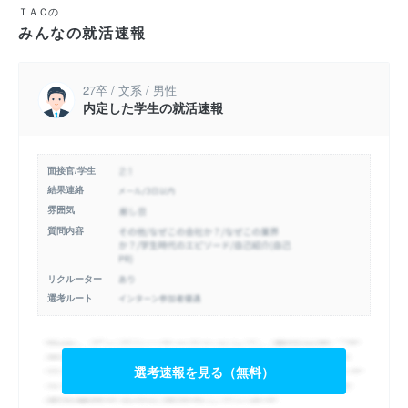
ＴＡＣの
みんなの就活速報
27卒 / 文系 / 男性
内定した学生の就活速報
面接官/学生
結果連絡
雰囲気
質問内容
リクルーター
選考ルート
選考速報を見る（無料）