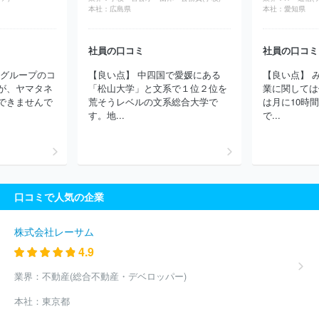
光文書院
株式会社生活の友社
株式会社枻出版社
株式会社白泉
本社：
広島県
本社：
愛知県
社
株式会社高橋書店
株式会社新潮社
株式会社集英社
株式
会社小学館
株式会社じほう
株式会社扶桑社
株式会社医学書
社員の口コミ
社員の口コミ
院
ＭＢＫ Ｗｅｌｌｎｅｓｓ株式会社
株式会社ポプラ社
株式
会社翔泳社
株式会社宣伝会議
株式会社主婦の友社
株式会社コ
ネグループのコ
【良い点】 中四国で愛媛にある
【良い点】 
アマガジン
株式会社南江堂
東京書籍株式会社
株式会社ダイヤ
が、ヤマタネ
「松山大学」と文系で１位２位を
業に関しては
モンド社
合同会社コンデナスト・ジャパン
日野テクニカルサー
できませんで
荒そうレベルの文系総合大学で
は月に10時
ビス株式会社
株式会社ぎょうせい
株式会社メディアビーコン
す。地...
で...
株式会社山と溪谷社
株式会社アスクラスト
株式会社学陽書房
株式会社ループスプロダクション
株式会社宇宙堂八木書店
株式
会社ビイサイドプランニング
有限会社日刊建設工業新聞
株式会
社ビューティビジネス
株式会社シー・エー・ピー
ほか(1091件)
口コミで人気の企業
株式会社レーサム
4.9
業界：
不動産(総合不動産・デベロッパー)
本社：
東京都