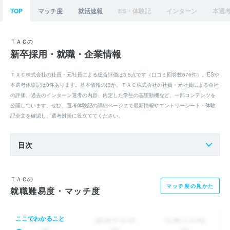
TOP
マッチ度
就活速報
ES・体験記
インターン
本選
ＴＡＣの
新卒採用・就職・企業情報
ＴＡＣ株式会社の社員・元社員による総合評価は3.5点です（口コミ回答数676件）。ESや
本選考体験記は0件あります。基本情報のほか、ＴＡＣ株式会社の社員・元社員による会社
の評価、過去のインターン選考の内容、内定した学生の志望動機など、一部コンテンツを
公開しています。ぜひ、選考体験記の詳細ページにて最新情報やエントリーシート・体験
記全文を確認し、選考対策に役立ててください。
目次
ＴＡＣの
マッチ度の見かた
就職難易度・マッチ度
ここでわかること