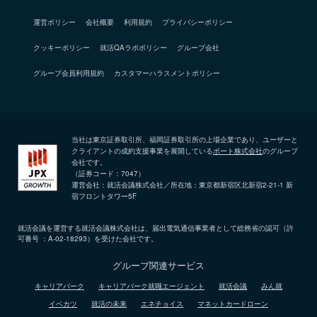
運営ポリシー
会社概要
利用規約
プライバシーポリシー
クッキーポリシー
就活QAラボポリシー
グループ会社
グループ会員利用規約
カスタマーハラスメントポリシー
当社は東京証券取引所、福岡証券取引所の上場企業であり、ユーザーと
クライアントの成約支援事業を展開している
ポート株式会社
のグループ
会社です。
（証券コード：7047）
運営会社：就活会議株式会社／所在地：東京都新宿区北新宿2-21-1 新
宿フロントタワー5F
就活会議を運営する就活会議株式会社は、届出電気通信事業者として総務省の認可（許
可番号 ：A-02-18293）を受けた会社です。