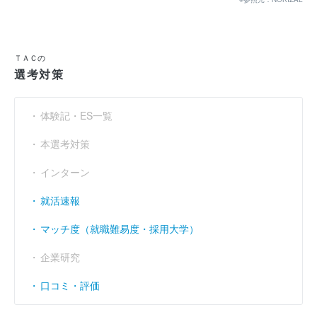
当期純利益
（円）
4億500万
4億4400万
2億1400万
利益余剰金
----
----
----
（円）
ＴＡＣの
売上伸び率
（％）
- 2.86
3.66
- 3.71
選考対策
営業利益率
（％）
2.05
2.02
1.62
体験記・ES一覧
経常利益率
（％）
3.27
2.16
1.64
本選考対策
インターン
就活速報
マッチ度（就職難易度・採用大学）
企業研究
口コミ・評価