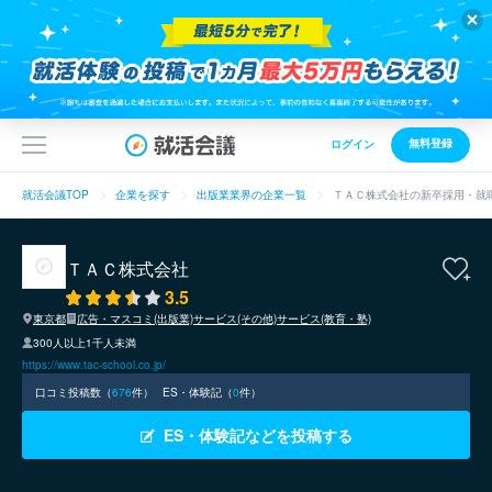
無料登録
ログイン
就活会議TOP
企業を探す
出版業業界の企業一覧
ＴＡＣ株式会社の新卒採用・就
ＴＡＣ株式会社
3.5
東京都
広告・マスコミ(出版業)
サービス(その他)
サービス(教育・塾)
300人以上1千人未満
https://www.tac-school.co.jp/
口コミ投稿数（
676
件）
ES・体験記（
0
件）
ES・体験記などを投稿する