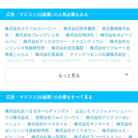
広告・マスコミ(出版業) の人気企業をみる
株式会社カラフルカンパニー
株式会社医学書院
東京書籍株式会
社
株式会社プレジデント社
株式会社翔泳社
株式会社ホビージ
ャパン
株式会社ディスカヴァー・トゥエンティワン
株式会社ゼ
ンリンジオ技術研究所
株式会社光文書院
株式会社リクルート北
海道じゃらん
株式会社晋遊舎
クインテツセンス出版株式会社
株式会社文溪堂
東京法令出版株式会社
株式会社早川書房
株
式会社増進堂
株式会社エス・ピー・シー
ＭＢＫ Ｗｅｌｌｎｅ
ｓｓ株式会社
有限会社ウルトラハウス
株式会社アイクコーポレ
もっと見る
ーション
株式会社南江堂
株式会社ナイスタウン
日野テクニカ
ルサービス株式会社
北海道地図株式会社
株式会社造形社
株式
会社じほう
株式会社日本入試センター
株式会社くもん出版
株
広告・マスコミ(出版業) の企業をすべて見る
式会社扶桑社
株式会社ぎょうせい
株式会社あつまるホールディングス
おおいたインフォメーションハ
ウス株式会社
有限会社ウルトラハウス
株式会社アイクコーポレ
ーション
株式会社ケースタイル
株式会社サンマーク
株式会社
ゼンリンジオ技術研究所
株式会社ナイスタウン
株式会社エス・
ピー・シー
株式会社第一学習社
株式会社ワコーヴィスコム
株