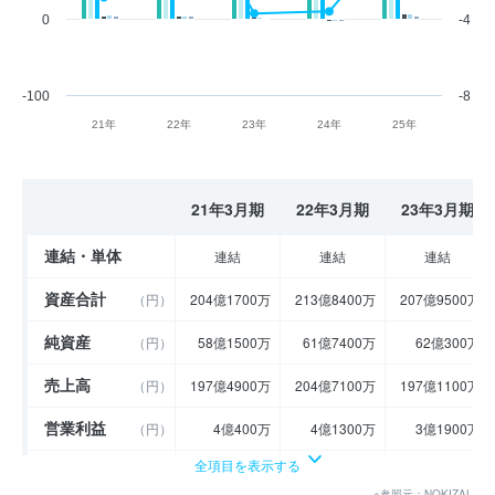
0
-4
-100
-8
21年
22年
23年
24年
25年
21年3月期
22年3月期
23年3月期
連結・単体
連結
連結
連結
資産合計
（円）
204億1700万
213億8400万
207億9500万
純資産
（円）
58億1500万
61億7400万
62億300万
売上高
（円）
197億4900万
204億7100万
197億1100万
営業利益
（円）
4億400万
4億1300万
3億1900万
全項目を表示する
経常利益
（円）
6億4600万
4億4200万
3億2400万
※参照元：NOKIZAL