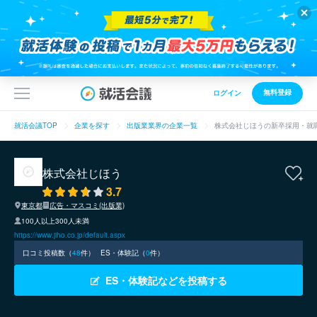
無料登録
ログイン
就活会議TOP
企業を探す
出版業業界の企業一覧
株式会社じほうの新卒採用・就
株式会社じほう
3.7
東京都
広告・マスコミ(出版業)
100人以上300人未満
https://www.jiho.co.jp/default.aspx
口コミ投稿数（
48
件）
ES・体験記（
0
件）
ES・体験記などを投稿する