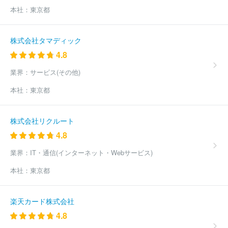
ビス株式会社
株式会社ぎょうせい
株式会社メディアビーコン
本社：
東京都
株式会社山と溪谷社
株式会社アスクラスト
株式会社学陽書房
株式会社ループスプロダクション
株式会社宇宙堂八木書店
株式
会社ビイサイドプランニング
有限会社日刊建設工業新聞
株式会
株式会社タマディック
社ビューティビジネス
株式会社シー・エー・ピー
ほか(1091件)
4.8
業界：
サービス(その他)
本社：
東京都
株式会社リクルート
4.8
業界：
IT・通信(インターネット・Webサービス)
本社：
東京都
楽天カード株式会社
4.8