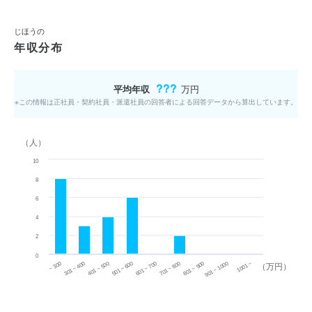
じほうの
年収分布
???
平均年収
万円
※この情報は正社員・契約社員・派遣社員の回答者による回答データから算出しています。
（人）
10
8
6
4
2
0
~ 300
701 ~ 800
301 ~ 400
801 ~ 900
401 ~ 500
901 ~ 1000
501 ~ 600
601 ~ 700
1001 ~
（万円）