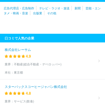
社ロッキング・オン
株式会社ＫＡＤＯＫＡＷＡ ＫＥＹ‐ＰＲＯＣＥ
広告代理店・広告制作
テレビ・ラジオ・放送
新聞
芸能・エン
ＳＳ
株式会社造形社
株式会社文芸社
明治図書出版株式会社
タメ・映画・音楽
出版業
その他
株式会社ＳＨＩ
株式会社講談社
株式会社日本入試センター
株式会社秋水社
株式会社インクルーブ
株式会社地域活性プラン
ニング
株式会社 ユウメディア
株式会社イーノ
株式会社バイ
クブロス
内外地図株式会社
株式会社早川書房
株式会社デアゴ
スティーニ・ジャパン
株式会社緑書房
株式会社プレジデント社
口コミで人気の企業
株式会社サイファ
ＴＡＣ株式会社
株式会社タウンニュース社
株式会社成山堂書店
株式会社コロナ社
共立出版株式会社
株
式会社マガジンハウス
株式会社八重洲出版
株式会社ホビージャ
株式会社レーサム
パン
国際情報マネジメント有限会社
株式会社ＭＦＳ
株式会社
4.9
光文社
株式会社コンセント
株式会社ディスカヴァー・トゥエン
ティワン
エルゼビア・ジャパン株式会社
スターツ出版株式会社
業界：
不動産(総合不動産・デベロッパー)
株式会社晋遊舎
ＳＢクリエイティブ株式会社
株式会社東洋経済
本社：
東京都
新報社
株式会社光文書院
株式会社生活の友社
株式会社枻出版
社
株式会社白泉社
株式会社高橋書店
株式会社新潮社
株式
会社集英社
株式会社小学館
株式会社扶桑社
株式会社医学書
スターバックスコーヒージャパン株式会社
院
ＭＢＫ Ｗｅｌｌｎｅｓｓ株式会社
株式会社ポプラ社
株式
4.8
会社翔泳社
株式会社宣伝会議
株式会社主婦の友社
株式会社コ
アマガジン
株式会社南江堂
東京書籍株式会社
株式会社ダイヤ
業界：
サービス(飲食)
モンド社
合同会社コンデナスト・ジャパン
日野テクニカルサー