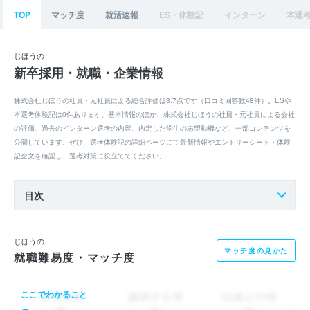
TOP
マッチ度
就活速報
ES・体験記
インターン
本選
じほうの
新卒採用・就職・企業情報
株式会社じほうの社員・元社員による総合評価は3.7点です（口コミ回答数48件）。ESや
本選考体験記は0件あります。基本情報のほか、株式会社じほうの社員・元社員による会社
の評価、過去のインターン選考の内容、内定した学生の志望動機など、一部コンテンツを
公開しています。ぜひ、選考体験記の詳細ページにて最新情報やエントリーシート・体験
記全文を確認し、選考対策に役立ててください。
目次
じほうの
マッチ度の見かた
就職難易度・マッチ度
ここでわかること