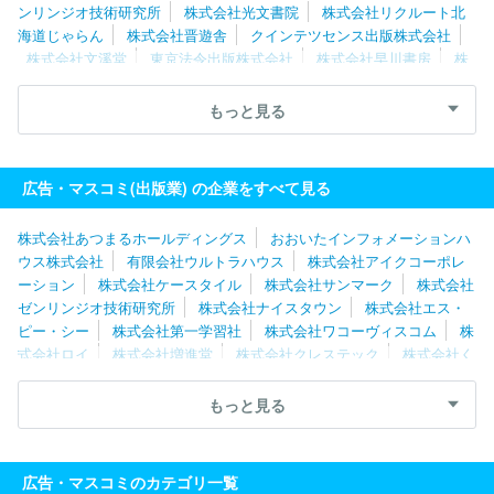
ンリンジオ技術研究所
株式会社光文書院
株式会社リクルート北
海道じゃらん
株式会社晋遊舎
クインテツセンス出版株式会社
株式会社文溪堂
東京法令出版株式会社
株式会社早川書房
株
式会社増進堂
株式会社エス・ピー・シー
ＭＢＫ Ｗｅｌｌｎｅ
ｓｓ株式会社
有限会社ウルトラハウス
株式会社アイクコーポレ
もっと見る
ーション
株式会社南江堂
株式会社ナイスタウン
日野テクニカ
ルサービス株式会社
北海道地図株式会社
株式会社造形社
株式
会社日本入試センター
株式会社くもん出版
株式会社扶桑社
株
広告・マスコミ(出版業) の企業をすべて見る
式会社ぎょうせい
株式会社宣伝会議
株式会社あつまるホールディングス
おおいたインフォメーションハ
ウス株式会社
有限会社ウルトラハウス
株式会社アイクコーポレ
ーション
株式会社ケースタイル
株式会社サンマーク
株式会社
ゼンリンジオ技術研究所
株式会社ナイスタウン
株式会社エス・
ピー・シー
株式会社第一学習社
株式会社ワコーヴィスコム
株
式会社ロイ
株式会社増進堂
株式会社クレステック
株式会社く
もん出版
数研出版株式会社
株式会社カラフルカンパニー
東京
法令出版株式会社
株式会社ジェイオフィス
株式会社くふうしず
もっと見る
おか
株式会社文溪堂
株式会社出版文化社
株式会社メディカ出
版
新日本法規出版株式会社
北海道地図株式会社
株式会社仙台
ぱど
株式会社カレンテックス
株式会社リクルート北海道じゃら
広告・マスコミのカテゴリ一覧
ん
クインテツセンス出版株式会社
株式会社技術評論社
株式会