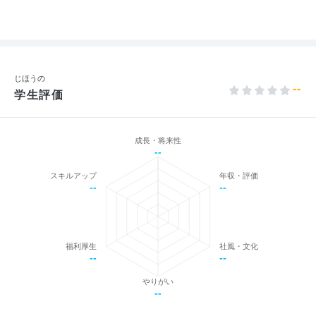
じほうの
--
学生評価
成長・将来性
--
スキルアップ
年収・評価
--
--
福利厚生
社風・文化
--
--
やりがい
--