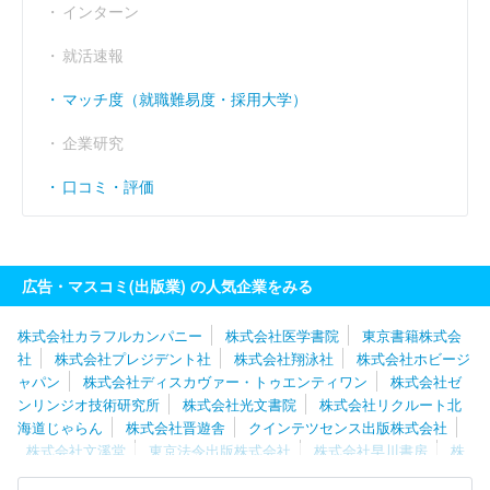
インターン
就活速報
マッチ度（就職難易度・採用大学）
企業研究
口コミ・評価
広告・マスコミ(出版業) の人気企業をみる
株式会社カラフルカンパニー
株式会社医学書院
東京書籍株式会
社
株式会社プレジデント社
株式会社翔泳社
株式会社ホビージ
ャパン
株式会社ディスカヴァー・トゥエンティワン
株式会社ゼ
ンリンジオ技術研究所
株式会社光文書院
株式会社リクルート北
海道じゃらん
株式会社晋遊舎
クインテツセンス出版株式会社
株式会社文溪堂
東京法令出版株式会社
株式会社早川書房
株
式会社増進堂
株式会社エス・ピー・シー
ＭＢＫ Ｗｅｌｌｎｅ