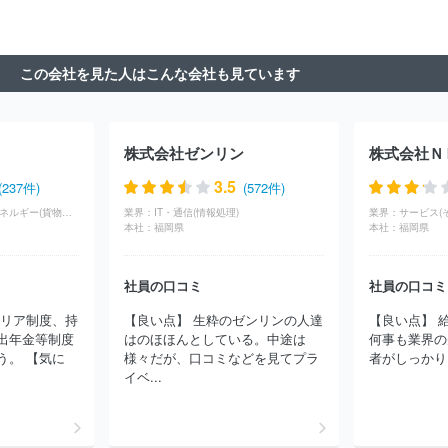
社 ユウメディア
株式会社イーノ
株式会社バイクブロス
内外
地図株式会社
株式会社早川書房
株式会社デアゴスティーニ・ジ
ャパン
株式会社緑書房
株式会社プレジデント社
株式会社サイ
この会社を見た人はこんな会社も見ています
ファ
ＴＡＣ株式会社
株式会社タウンニュース社
株式会社成山
堂書店
株式会社コロナ社
共立出版株式会社
株式会社マガジン
ハウス
株式会社八重洲出版
株式会社ホビージャパン
国際情報
マネジメント有限会社
株式会社ＭＦＳ
株式会社光文社
株式会
株式会社ゼンリン
株式会社Ｎ
社コンセント
株式会社ディスカヴァー・トゥエンティワン
エル
ゼビア・ジャパン株式会社
スターツ出版株式会社
株式会社晋遊
3.5
(237件)
(572件)
舎
ＳＢクリエイティブ株式会社
株式会社東洋経済新報社
株式
インフラ・物流・エネルギー(貨物（陸運）)
業界：
IT・通信(情報処理)
業界：
サービス(
会社光文書院
株式会社生活の友社
株式会社枻出版社
株式会社
本社：
福岡県
本社：
福岡県
白泉社
株式会社高橋書店
株式会社新潮社
株式会社集英社
株式会社小学館
株式会社じほう
株式会社扶桑社
株式会社医
社員の口コミ
社員の口コミ
学書院
ＭＢＫ Ｗｅｌｌｎｅｓｓ株式会社
株式会社ポプラ社
株式会社翔泳社
株式会社宣伝会議
株式会社主婦の友社
株式
テリア制度、持
【良い点】 生粋のゼンリンの人達
【良い点】 
会社コアマガジン
株式会社南江堂
東京書籍株式会社
株式会社
出年金等制度
はのほほんとしている。中途は
何事も業界の
ダイヤモンド社
合同会社コンデナスト・ジャパン
日野テクニカ
う。 【気に
様々だが、口コミなどを見てプラ
者がしっかりし
ルサービス株式会社
株式会社ぎょうせい
株式会社メディアビー
イベ...
コン
株式会社山と溪谷社
株式会社アスクラスト
株式会社学陽
書房
株式会社ループスプロダクション
株式会社宇宙堂八木書店
株式会社ビイサイドプランニング
有限会社日刊建設工業新聞
株