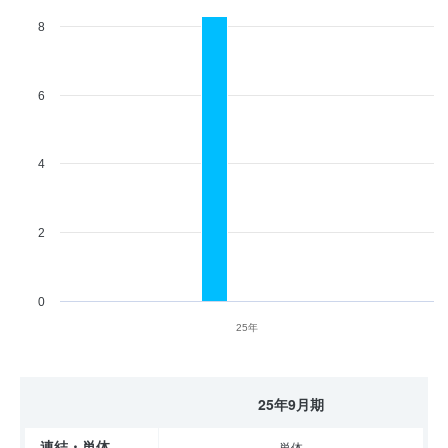
8
6
4
2
0
25年
25年9月期
連結・単体
単体