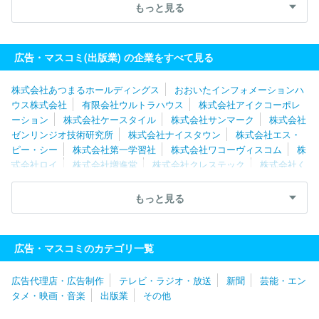
ｓｓ株式会社
有限会社ウルトラハウス
株式会社アイクコーポレ
もっと見る
ーション
株式会社南江堂
株式会社ナイスタウン
日野テクニカ
ルサービス株式会社
株式会社造形社
株式会社じほう
株式会社
日本入試センター
株式会社くもん出版
株式会社扶桑社
株式会
広告・マスコミ(出版業) の企業をすべて見る
社ぎょうせい
株式会社宣伝会議
株式会社あつまるホールディングス
おおいたインフォメーションハ
ウス株式会社
有限会社ウルトラハウス
株式会社アイクコーポレ
ーション
株式会社ケースタイル
株式会社サンマーク
株式会社
ゼンリンジオ技術研究所
株式会社ナイスタウン
株式会社エス・
ピー・シー
株式会社第一学習社
株式会社ワコーヴィスコム
株
式会社ロイ
株式会社増進堂
株式会社クレステック
株式会社く
もん出版
数研出版株式会社
株式会社カラフルカンパニー
東京
法令出版株式会社
株式会社ジェイオフィス
株式会社くふうしず
もっと見る
おか
株式会社文溪堂
株式会社出版文化社
株式会社メディカ出
版
新日本法規出版株式会社
株式会社仙台ぱど
株式会社カレン
テックス
株式会社リクルート北海道じゃらん
クインテツセンス
広告・マスコミのカテゴリ一覧
出版株式会社
株式会社技術評論社
株式会社ロッキング・オン
株式会社ＫＡＤＯＫＡＷＡ ＫＥＹ‐ＰＲＯＣＥＳＳ
株式会社造形
広告代理店・広告制作
テレビ・ラジオ・放送
新聞
芸能・エン
社
株式会社文芸社
明治図書出版株式会社
株式会社ＳＨＩ
タメ・映画・音楽
出版業
その他
株式会社講談社
株式会社日本入試センター
株式会社秋水社
株式会社インクルーブ
株式会社地域活性プランニング
株式会