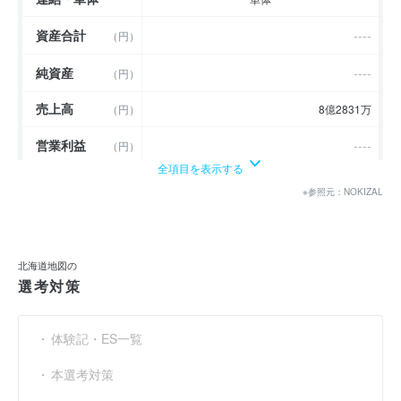
資産合計
----
（円）
純資産
----
（円）
売上高
（円）
8億2831万
営業利益
----
（円）
全項目を表示する
経常利益
----
（円）
※参照元：NOKIZAL
当期純利益
----
（円）
利益余剰金
----
（円）
北海道地図の
選考対策
売上伸び率
----
（％）
営業利益率
----
（％）
体験記・ES一覧
経常利益率
----
（％）
本選考対策