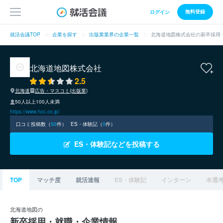
無料登録
ログイン
就活会議TOP
企業を探す
出版業業界の企業一覧
北海道地図株式会社の新卒採用
北海道地図株式会社
2.5
北海道
広告・マスコミ(出版業)
50人以上100人未満
https://www.hcc.co.jp/
口コミ投稿数（
50
件）
ES・体験記（
0
件）
ES・体験記などを投稿する
TOP
マッチ度
就活速報
ES・体験記
インターン
本選
北海道地図の
新卒採用・就職・企業情報