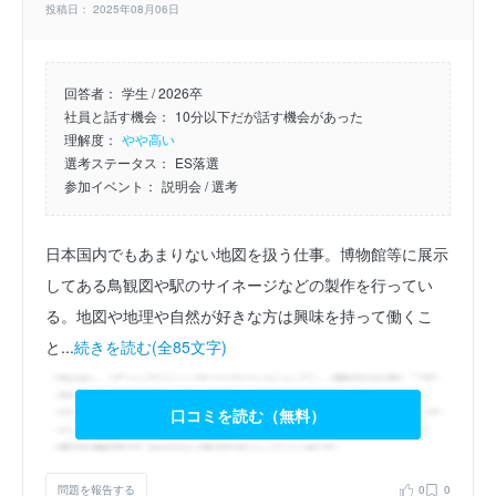
投稿日： 2025年08月06日
回答者：
学生 / 2026卒
社員と話す機会：
10分以下だが話す機会があった
理解度：
やや高い
選考ステータス：
ES落選
参加イベント：
説明会
/ 選考
日本国内でもあまりない地図を扱う仕事。博物館等に展示
してある鳥観図や駅のサイネージなどの製作を行ってい
る。地図や地理や自然が好きな方は興味を持って働くこ
と...
続きを読む(全85文字)
口コミを読む（無料）
問題を報告する
0
0