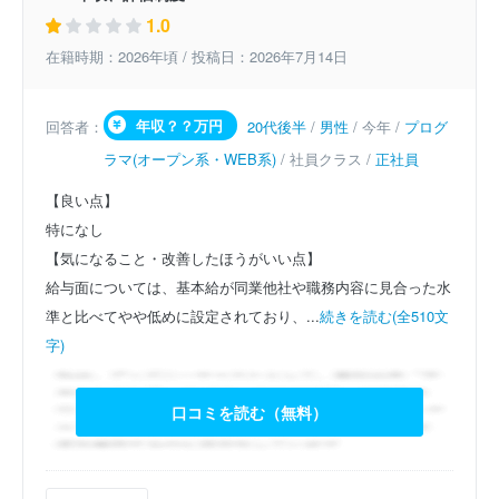
1.0
在籍時期：2026年頃 / 投稿日：2026年7月14日
年収？？万円
回答者：
20代後半
/
男性
/ 今年 /
プログ
ラマ(オープン系・WEB系)
/ 社員クラス /
正社員
【良い点】
特になし
【気になること・改善したほうがいい点】
給与面については、基本給が同業他社や職務内容に見合った水
準と比べてやや低めに設定されており、...
続きを読む(全510文
字)
口コミを読む（無料）