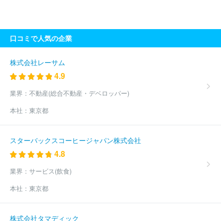
ニング
株式会社 ユウメディア
株式会社イーノ
株式会社バイ
クブロス
内外地図株式会社
株式会社早川書房
株式会社デアゴ
スティーニ・ジャパン
株式会社緑書房
株式会社プレジデント社
口コミで人気の企業
株式会社サイファ
ＴＡＣ株式会社
株式会社タウンニュース社
株式会社成山堂書店
株式会社コロナ社
共立出版株式会社
株
式会社マガジンハウス
株式会社八重洲出版
株式会社ホビージャ
株式会社レーサム
パン
株式会社ＭＦＳ
株式会社光文社
株式会社コンセント
4.9
株式会社ディスカヴァー・トゥエンティワン
エルゼビア・ジャパ
ン株式会社
スターツ出版株式会社
株式会社晋遊舎
ＳＢクリエ
業界：
不動産(総合不動産・デベロッパー)
イティブ株式会社
株式会社東洋経済新報社
株式会社光文書院
本社：
東京都
株式会社生活の友社
株式会社枻出版社
株式会社白泉社
株式
会社高橋書店
株式会社新潮社
株式会社集英社
株式会社小学
館
株式会社じほう
株式会社扶桑社
株式会社医学書院
ＭＢ
スターバックスコーヒージャパン株式会社
Ｋ Ｗｅｌｌｎｅｓｓ株式会社
株式会社ポプラ社
株式会社翔泳
4.8
社
株式会社宣伝会議
株式会社主婦の友社
株式会社コアマガジ
ン
株式会社南江堂
東京書籍株式会社
株式会社ダイヤモンド
業界：
サービス(飲食)
社
合同会社コンデナスト・ジャパン
日野テクニカルサービス株
式会社
株式会社ぎょうせい
株式会社メディアビーコン
株式会
本社：
東京都
社山と溪谷社
株式会社アスクラスト
株式会社学陽書房
株式会
社ループスプロダクション
株式会社宇宙堂八木書店
株式会社ビ
イサイドプランニング
有限会社日刊建設工業新聞
株式会社ビュ
株式会社タマディック