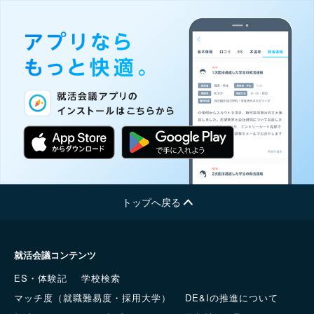
トップへ戻る
就活会議コンテンツ
ES・体験記
学校検索
マッチ度（就職難易度・採用大学）
DE&Iの推進について