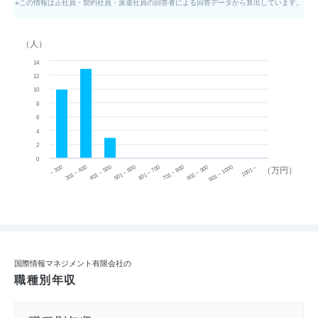
※この情報は正社員・契約社員・派遣社員の回答者による回答データから算出しています。
（人）
14
12
10
8
6
4
2
0
~ 300
701 ~ 800
301 ~ 400
801 ~ 900
401 ~ 500
901 ~ 1000
501 ~ 600
601 ~ 700
1001 ~
（万円）
国際情報マネジメント有限会社の
職種別年収