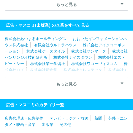
ｓｓ株式会社
有限会社ウルトラハウス
株式会社アイクコーポレ
もっと見る
ーション
株式会社南江堂
株式会社ナイスタウン
日野テクニカ
ルサービス株式会社
北海道地図株式会社
株式会社造形社
株式
会社じほう
株式会社日本入試センター
株式会社くもん出版
株
広告・マスコミ(出版業) の企業をすべて見る
式会社扶桑社
株式会社ぎょうせい
株式会社あつまるホールディングス
おおいたインフォメーションハ
ウス株式会社
有限会社ウルトラハウス
株式会社アイクコーポレ
ーション
株式会社ケースタイル
株式会社サンマーク
株式会社
ゼンリンジオ技術研究所
株式会社ナイスタウン
株式会社エス・
ピー・シー
株式会社第一学習社
株式会社ワコーヴィスコム
株
式会社ロイ
株式会社増進堂
株式会社クレステック
株式会社く
もん出版
数研出版株式会社
株式会社カラフルカンパニー
東京
法令出版株式会社
株式会社ジェイオフィス
株式会社くふうしず
もっと見る
おか
株式会社文溪堂
株式会社出版文化社
株式会社メディカ出
版
新日本法規出版株式会社
北海道地図株式会社
株式会社仙台
ぱど
株式会社カレンテックス
株式会社リクルート北海道じゃら
広告・マスコミのカテゴリ一覧
ん
クインテツセンス出版株式会社
株式会社技術評論社
株式会
社ロッキング・オン
株式会社ＫＡＤＯＫＡＷＡ ＫＥＹ‐ＰＲＯＣＥ
広告代理店・広告制作
テレビ・ラジオ・放送
新聞
芸能・エン
ＳＳ
株式会社造形社
株式会社文芸社
明治図書出版株式会社
タメ・映画・音楽
出版業
その他
株式会社ＳＨＩ
株式会社講談社
株式会社日本入試センター
株式会社秋水社
株式会社インクルーブ
株式会社地域活性プラン