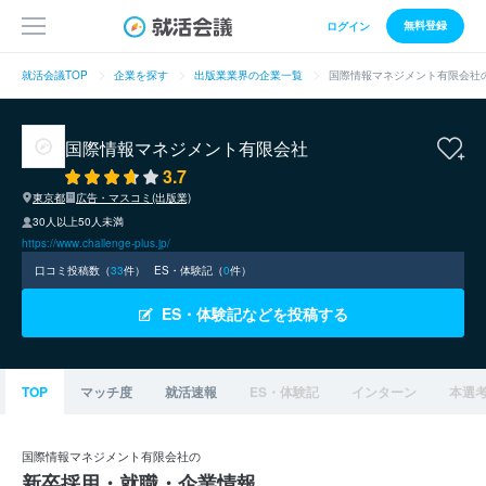
無料登録
ログイン
就活会議TOP
企業を探す
出版業業界の企業一覧
国際情報マネジメント有限会社
国際情報マネジメント有限会社
3.7
東京都
広告・マスコミ(出版業)
30人以上50人未満
https://www.challenge-plus.jp/
口コミ投稿数（
33
件）
ES・体験記（
0
件）
ES・体験記などを投稿する
TOP
マッチ度
就活速報
ES・体験記
インターン
本選
国際情報マネジメント有限会社の
新卒採用・就職・企業情報