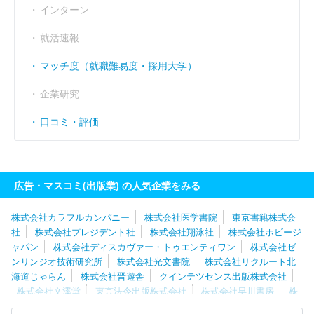
インターン
就活速報
マッチ度（就職難易度・採用大学）
企業研究
口コミ・評価
広告・マスコミ(出版業) の人気企業をみる
株式会社カラフルカンパニー
株式会社医学書院
東京書籍株式会
社
株式会社プレジデント社
株式会社翔泳社
株式会社ホビージ
ャパン
株式会社ディスカヴァー・トゥエンティワン
株式会社ゼ
ンリンジオ技術研究所
株式会社光文書院
株式会社リクルート北
海道じゃらん
株式会社晋遊舎
クインテツセンス出版株式会社
株式会社文溪堂
東京法令出版株式会社
株式会社早川書房
株
式会社増進堂
株式会社エス・ピー・シー
ＭＢＫ Ｗｅｌｌｎｅ