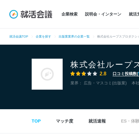
企業検索
説明会・インターン
就活
就活会議TOP
企業を探す
出版業業界の企業一覧
株式会社ループスプロダクシ
株式会社ループ
2.8
口コミ投稿数(
業界：
広告・マスコミ(出版業)
本
TOP
マッチ度
就活速報
ES・体