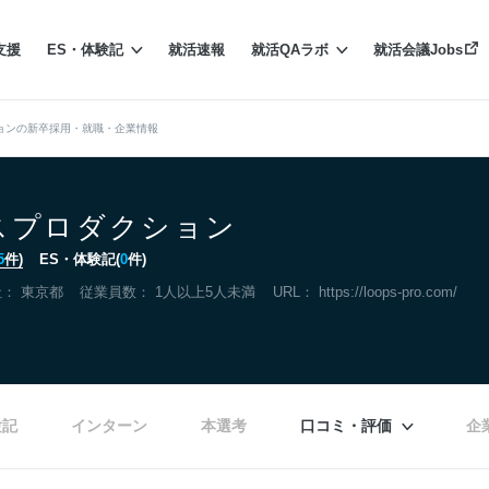
支援
ES・体験記
就活速報
就活QAラボ
就活会議Jobs
ョンの新卒採用・就職・企業情報
スプロダクション
5
件)
ES・体験記(
0
件)
社：
東京都
従業員数： 1人以上5人未満
URL：
https://loops-pro.com/
験記
インターン
本選考
口コミ・評価
企