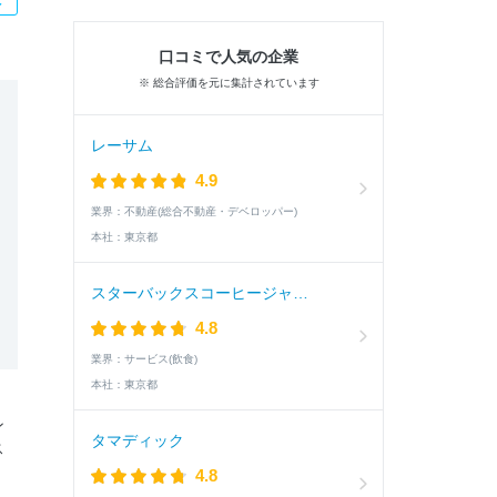
口コミで人気の企業
※ 総合評価を元に集計されています
レーサム
4.9
業界：
不動産(総合不動産・デベロッパー)
本社：
東京都
スターバックスコーヒージャパン
4.8
業界：
サービス(飲食)
本社：
東京都
ン
タマディック
ス
4.8