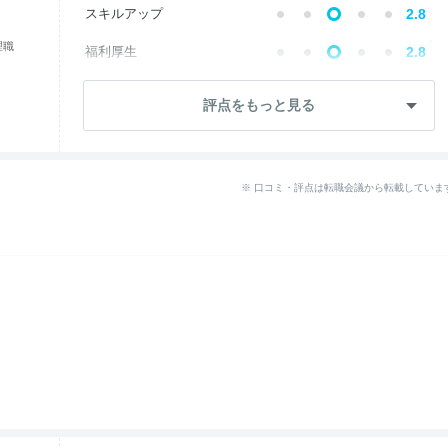
スキルアップ
2.8
理職
福利厚生
2.8
--
成長・将来性
評点をもっと見る
--
社員・管理職
ワークライフ
2.8
※ 口コミ・評点は転職会議から転載していま
--
女性の働きやすさ
入社後のギャップ
2.8
退職理由
2.8