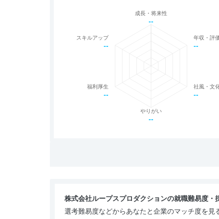
成長・将来性
--
スキルアップ
年収・評
--
--
福利厚生
社風・文
--
--
やりがい
--
株式会社ループスプロダクションの就職難易度・
選考難易度などからあなたと企業のマッチ度を見