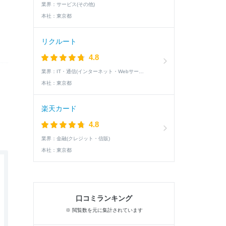
業界：
サービス(その他)
本社：
東京都
リクルート
4.8
業界：
IT・通信(インターネット・Webサービス)
本社：
東京都
楽天カード
4.8
業界：
金融(クレジット・信販)
本社：
東京都
口コミランキング
※ 閲覧数を元に集計されています