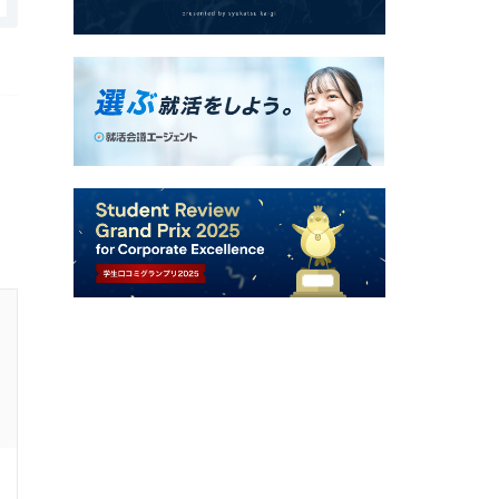
株式会社ループスプロダクションの口コミ・評判
スキルアップ、教育体制
2.0
回答者：
20代前半
女性
4年前
編集者