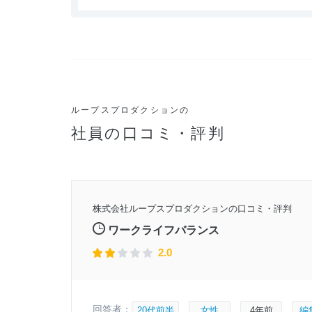
ループスプロダクションの
社員の口コミ・評判
2年頃
株式会社ループスプロダクションの口コミ・評判
月17日
ワークライフバランス
2.0
回答者：
20代前半
女性
4年前
編