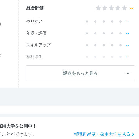
--
総合評価
--
やりがい
価
--
年収・評価
--
スキルアップ
化
--
福利厚生
--
成長・将来性
評点をもっと見る
--
社員・管理職
--
ワークライフ
--
社風・文化
--
女性の働きやすさ
採用大学を公開中！
--
入社後のギャップ
ることができます。
就職難易度・採用大学を見る
--
入社難易度