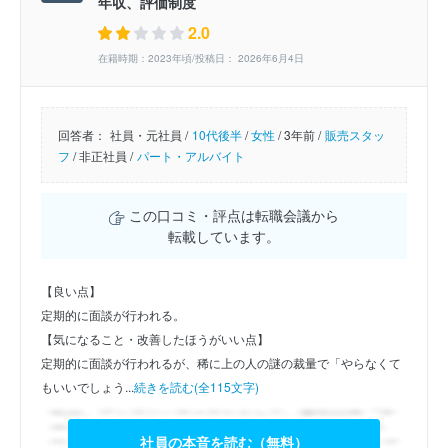
年収、評価制度
2.0
在籍時期：2023年頃/投稿日： 2026年6月4日
回答者：
社員・元社員 /
10代後半
/
女性
/
3年前 /
販売スタッ
フ
/
非正社員 /
パート・アルバイト
この口コミ・評点は転職会議から
転載しています。
【良い点】
定期的に面談が行われる。
【気になること・改善したほうがいい点】
定期的に面談が行われるが、稀に上の人の謎の裁量で「やらなくて
もいいでしょう...
続きを読む(全115文字)
社員の本音を読む（無料）