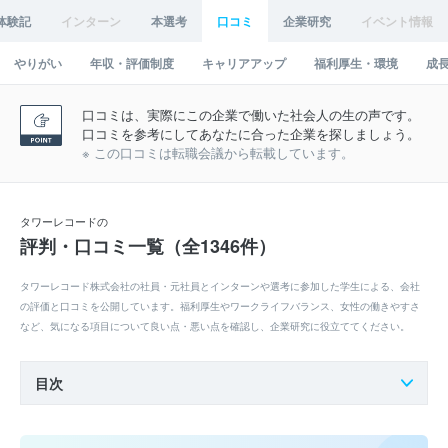
体験記
インターン
本選考
口コミ
企業研究
イベント情報
やりがい
年収・評価制度
キャリアアップ
福利厚生・環境
成
口コミは、実際にこの企業で働いた社会人の生の声です。
口コミを参考にしてあなたに合った企業を探しましょう。
※ この口コミは転職会議から転載しています。
タワーレコードの
評判・口コミ一覧（全1346件）
タワーレコード株式会社の社員・元社員とインターンや選考に参加した学生による、会社
の評価と口コミを公開しています。福利厚生やワークライフバランス、女性の働きやすさ
など、気になる項目について良い点・悪い点を確認し、企業研究に役立ててください。
目次