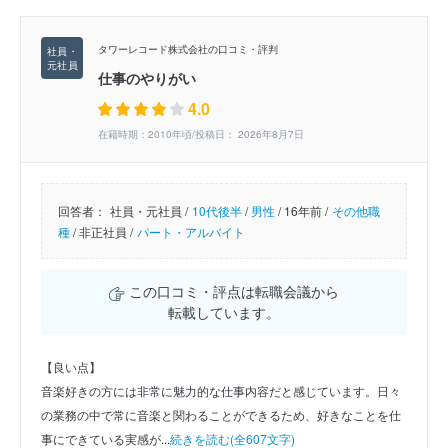
タワーレコード株式会社の口コミ・評判
仕事のやりがい
4.0
在籍時期：2010年頃/投稿日： 2026年8月7日
回答者：
社員・元社員 /
10代後半
/
男性
/
16年前 /
その他職
種
/
非正社員 /
パート・アルバイト
この口コミ・評点は転職会議から
転載しています。
【良い点】
音楽好きの方には非常に魅力的な仕事内容だと感じています。日々
の業務の中で常に音楽と関わることができるため、好きなことを仕
事にできている実感が...
続きを読む(全607文字)