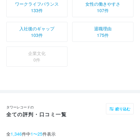
ワークライフバランス
女性の働きやすさ
133件
107件
入社後のギャップ
退職理由
103件
175件
企業文化
0件
タワーレコードの
絞り込む
全ての評判・口コミ一覧
全
1,346
件中
1〜25
件表示