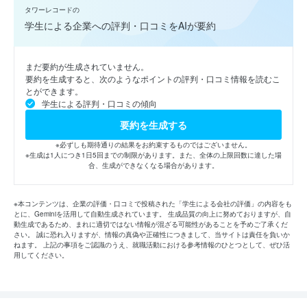
タワーレコードの
学生による企業への評判・口コミをAIが要約
まだ要約が生成されていません。
要約を生成すると、次のようなポイントの評判・口コミ情報を読むこ
とができます。
学生による評判・口コミの傾向
要約を生成する
※必ずしも期待通りの結果をお約束するものではございません。
※生成は1人につき1日5回までの制限があります。また、全体の上限回数に達した場
合、生成ができなくなる場合があります。
※本コンテンツは、企業の評価・口コミで投稿された「学生による会社の評価」の内容をも
とに、Geminiを活用して自動生成されています。 生成品質の向上に努めておりますが、自
動生成であるため、まれに適切ではない情報が混ざる可能性があることを予めご了承くだ
さい。 誠に恐れ入りますが、情報の真偽や正確性につきまして、当サイトは責任を負いか
ねます。 上記の事項をご認識のうえ、就職活動における参考情報のひとつとして、ぜひ活
用してください。