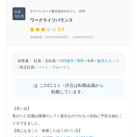
タワーレコード株式会社の口コミ・評判
ワークライフバランス
3.0
在籍時期：2026年頃/投稿日： 2026年5月9日
回答者：
社員・元社員 /
10代後半
/
男性
/
今年 /
販売スタッフ
/
非正社員 /
パート・アルバイト
この口コミ・評点は転職会議から
転載しています。
【良い点】
私がいた店舗は隔週のシフト提出なのでかなり自由に予定を組むこ
とができました。
【気になること・改善したほうがいい点】