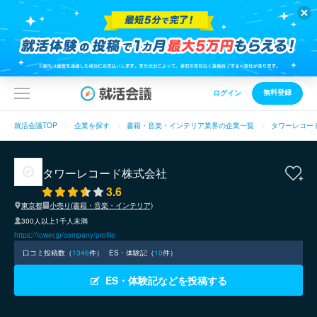
無料登録
ログイン
就活会議TOP
企業を探す
書籍・音楽・インテリア業界の企業一覧
タワーレコー
タワーレコード株式会社
3.6
東京都
小売り(書籍・音楽・インテリア)
300人以上1千人未満
https://tower.jp/company/profile
口コミ投稿数（
1346
件）
ES・体験記（
10
件）
ES・体験記などを投稿する