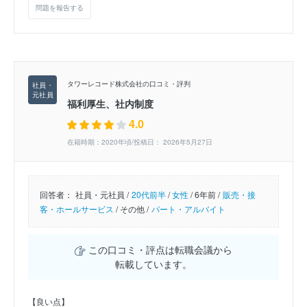
問題を報告する
タワーレコード株式会社の口コミ・評判
福利厚生、社内制度
4.0
在籍時期：2020年頃/投稿日： 2026年5月27日
回答者：
社員・元社員 /
20代前半
/
女性
/
6年前 /
販売・接
客・ホールサービス
/
その他 /
パート・アルバイト
この口コミ・評点は転職会議から
転載しています。
【良い点】