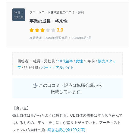
タワーレコード株式会社の口コミ・評判
事業の成長・将来性
3.0
在籍時期：2023年頃/投稿日： 2026年6月4日
回答者：
社員・元社員 /
10代後半
/
女性
/
3年前 /
販売スタッ
フ
/
非正社員 /
パート・アルバイト
この口コミ・評点は転職会議から
転載しています。
【良い点】
売上自体は良かったように感じる。CD自体の需要は年々落ち込んで
はいるものの、年々「推し活」が盛り上がっている。アーティスト
ファンの方向けの施...
続きを読む(全129文字)