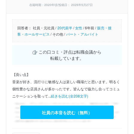
在籍時期：2020年頃/投稿日： 2026年5月27日
回答者：
社員・元社員 /
20代前半
/
女性
/
6年前 /
販売・接
客・ホールサービス
/
その他 /
パート・アルバイト
この口コミ・評点は転職会議から
転載しています。
【良い点】
音楽が好き、流行りに敏感な人は楽しい職場だと思います。明るく
個性豊かな店員さんが多かったです。皆んなで協力し合ってコミュ
ニケーションを取って...
続きを読む(全208文字)
社員の本音を読む（無料）