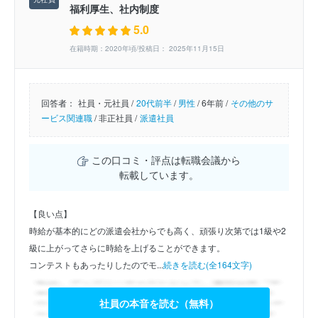
福利厚生、社内制度
5.0
在籍時期：2020年頃/投稿日： 2025年11月15日
回答者：
社員・元社員 /
20代前半
/
男性
/
6年前 /
その他のサ
ービス関連職
/
非正社員 /
派遣社員
この口コミ・評点は転職会議から
転載しています。
【良い点】
時給が基本的にどの派遣会社からでも高く、頑張り次第では1級や2
級に上がってさらに時給を上げることができます。
コンテストもあったりしたのでモ...
続きを読む(全164文字)
社員の本音を読む（無料）