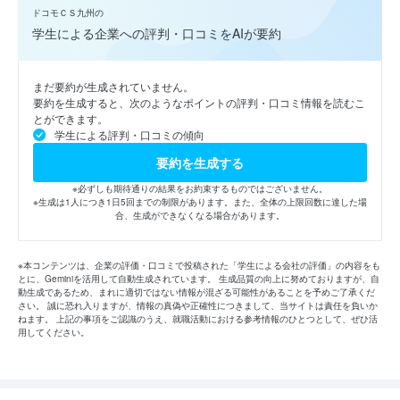
ドコモＣＳ九州の
学生による企業への評判・口コミをAIが要約
まだ要約が生成されていません。
要約を生成すると、次のようなポイントの評判・口コミ情報を読むこ
とができます。
学生による評判・口コミの傾向
要約を生成する
※必ずしも期待通りの結果をお約束するものではございません。
※生成は1人につき1日5回までの制限があります。また、全体の上限回数に達した場
合、生成ができなくなる場合があります。
※本コンテンツは、企業の評価・口コミで投稿された「学生による会社の評価」の内容をも
とに、Geminiを活用して自動生成されています。 生成品質の向上に努めておりますが、自
動生成であるため、まれに適切ではない情報が混ざる可能性があることを予めご了承くだ
さい。 誠に恐れ入りますが、情報の真偽や正確性につきまして、当サイトは責任を負いか
ねます。 上記の事項をご認識のうえ、就職活動における参考情報のひとつとして、ぜひ活
用してください。