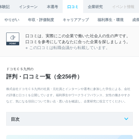
体験記
インターン
本選考
口コミ
企業研究
イベント情報
やりがい
年収・評価制度
キャリアアップ
福利厚生・環境
成
口コミは、実際にこの企業で働いた社会人の生の声です。
口コミを参考にしてあなたに合った企業を探しましょう。
※ この口コミは転職会議から転載しています。
ドコモＣＳ九州の
評判・口コミ一覧（全256件）
株式会社ドコモＣＳ九州の社員・元社員とインターンや選考に参加した学生による、会社
の評価と口コミを公開しています。福利厚生やワークライフバランス、女性の働きやすさ
など、気になる項目について良い点・悪い点を確認し、企業研究に役立ててください。
目次