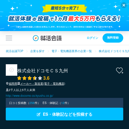
無料登録
ログイン
就活会議TOP
企業を探す
電子・電気機器業界の企業一覧
株式会社ドコモＣＳ九
株式会社ドコモＣＳ九州
3.6
福岡県
メーカー・製造業(電子・電気機器)
2千人以上5千人未満
http://www.docomo-cs-kyushu.co.jp/
口コミ投稿数（
256
件）
ES・体験記（
12
件）
ES・体験記などを投稿する