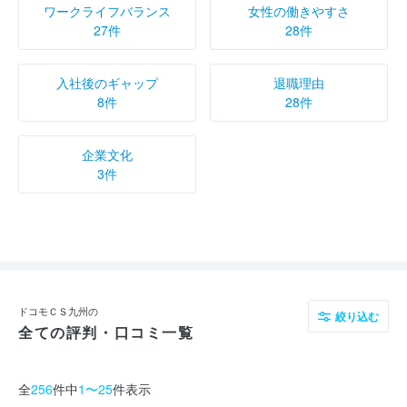
ワークライフバランス
女性の働きやすさ
27件
28件
入社後のギャップ
退職理由
8件
28件
企業文化
3件
ドコモＣＳ九州の
絞り込む
全ての評判・口コミ一覧
全
256
件中
1〜25
件表示