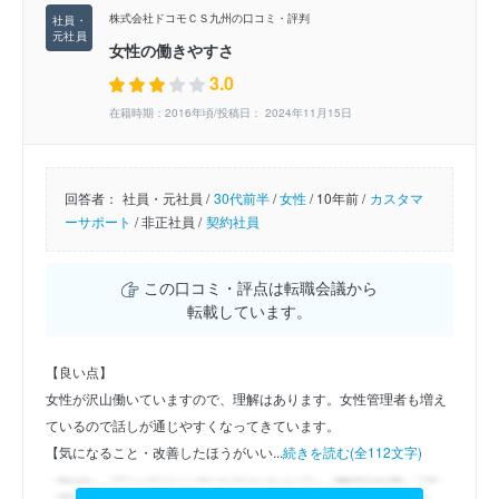
株式会社ドコモＣＳ九州の口コミ・評判
女性の働きやすさ
3.0
在籍時期：2016年頃/投稿日： 2024年11月15日
回答者：
社員・元社員 /
30代前半
/
女性
/
10年前 /
カスタマ
ーサポート
/
非正社員 /
契約社員
この口コミ・評点は転職会議から
転載しています。
【良い点】
女性が沢山働いていますので、理解はあります。女性管理者も増え
ているので話しが通じやすくなってきています。
【気になること・改善したほうがいい...
続きを読む(全112文字)