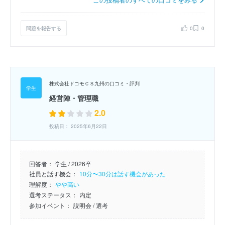
問題を報告する
0
0
株式会社ドコモＣＳ九州の口コミ・評判
経営陣・管理職
2.0
投稿日： 2025年6月22日
回答者：
学生 / 2026卒
社員と話す機会：
10分〜30分は話す機会があった
理解度：
やや高い
選考ステータス：
内定
参加イベント：
説明会
/ 選考