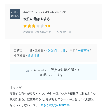
株式会社ドコモＣＳ九州の口コミ・評判
女性の働きやすさ
3.0
在籍時期：2025年頃/投稿日： 2026年6月1日
回答者：
社員・元社員 /
40代前半
/
女性
/
1年前 /
一般事務
/
非正社員 /
派遣社員
この口コミ・評点は転職会議から
転載しています。
【良い点】
突発的な有休が取りやすい。会社全体で休みを積極的に取るような
風潮がある。就業時間を5分過ぎるとアラートが出るような残業も
なるべくしないシステ...
続きを読む(全183文字)