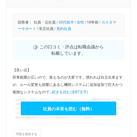
回答者：
社員・元社員 /
30代前半
/
女性
/
10年前 /
カスタマ
ーサポート
/
非正社員 /
契約社員
この口コミ・評点は転職会議から
転載しています。
【良い点】
所掌範囲が広いので、覚えるのが大変です。慣れれば自立出来ます
が、ルール変更も頻繁にあるし機関システムに追加追加で巨大かつ
複雑なシステムなので...
続きを読む(全87文字)
社員の本音を読む（無料）
問題を報告する