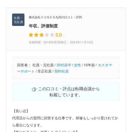
株式会社ドコモＣＳ九州の口コミ・評判
年収、評価制度
3.0
在籍時期：2016年頃/投稿日： 2024年11月15日
回答者：
社員・元社員 /
30代前半
/
女性
/
10年前 /
カスタマ
ーサポート
/
非正社員 /
契約社員
この口コミ・評点は転職会議から
転載しています。
【良い点】
代理店からの質問に回答する仕事です。研修もしっかり受けれてか
ら着台になります。
【気になること・改善したほうがいい点】