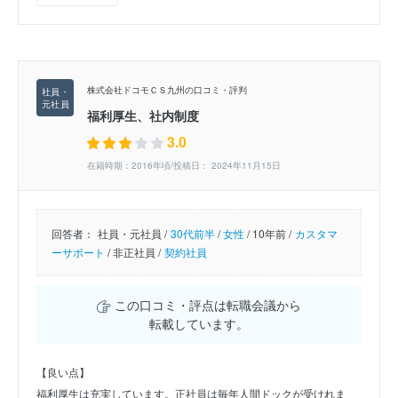
株式会社ドコモＣＳ九州の口コミ・評判
福利厚生、社内制度
3.0
在籍時期：2016年頃/投稿日： 2024年11月15日
回答者：
社員・元社員 /
30代前半
/
女性
/
10年前 /
カスタマ
ーサポート
/
非正社員 /
契約社員
この口コミ・評点は転職会議から
転載しています。
【良い点】
福利厚生は充実しています。正社員は毎年人間ドックが受けれま