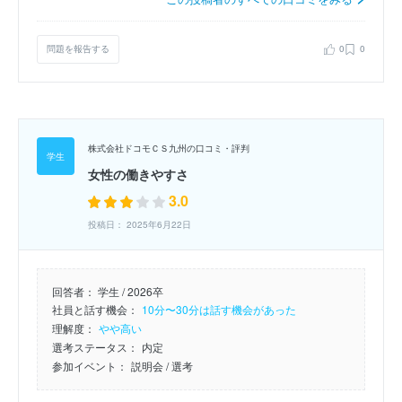
問題を報告する
0
0
株式会社ドコモＣＳ九州の口コミ・評判
女性の働きやすさ
3.0
投稿日： 2025年6月22日
回答者：
学生 / 2026卒
社員と話す機会：
10分〜30分は話す機会があった
理解度：
やや高い
選考ステータス：
内定
参加イベント：
説明会
/ 選考