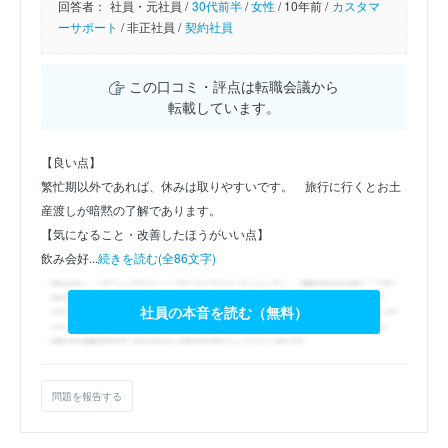
回答者：
社員・元社員 /
30代前半
/
女性
/
10年前 /
カスタマ
ーサポート
/
非正社員 /
契約社員
この口コミ・評点は転職会議から
転載しています。
【良い点】
繁忙期以外であれば、休みは取りやすいです。　旅行に行くとお土
産渡しが暗黙の了解であります。
【気になること・改善したほうがいい点】
飲み会好...
続きを読む(全86文字)
社員の本音を読む（無料）
問題を報告する