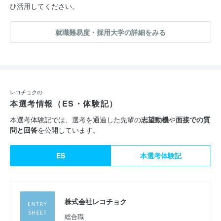
ひ活用してください。
をつなぐ新しい無料音楽配信プラットフォーム『Eggs』の運営
など、音楽に体験という＋αを加えたサービスを展開していま
就職難易度・採用大学の詳細をみる
す。
■今後の展開
『音楽は、夢を見る』
レコチョクの
本選考情報（ES・体験記）
音楽に関わるすべての人が見る夢を、レコチョクの擁する IT 技
術を駆使することで、音楽市場の活性化の実現につなげる。そう
本選考体験記では、選考を通過した先輩の
志望動機
や
面接での質
問と回答
を公開しています。
した音楽の力を信じ、その可能性と向き合うという意志を込め、
私たちはこの言葉をスローガンに掲げています。
ES
本選考体験記
近年でも各種企業様との協業や付加価値をつけたサービス展開な
どによりビジネス領域を拡大しきましたが、これからも音楽ファ
株式会社レコチョク
ンの皆様、アーティストの皆様のために音楽を届け、音楽が持つ
付加価値を見つけ、最先端のIT技術を駆使したサービス創造に向
総合職