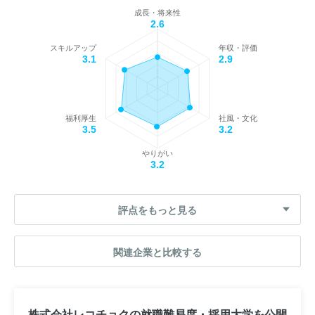
成長・将来性
2.6
スキルアップ
年収・評価
3.1
2.9
福利厚生
社風・文化
3.5
3.2
やりがい
3.2
評点をもっと見る
関連企業と比較する
株式会社レコチョクの就職難易度・採用大学を公開