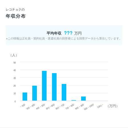
レコチョクの
年収分布
???
平均年収
万円
※この情報は正社員・契約社員・派遣社員の回答者による回答データから算出しています。
（人）
50
40
30
20
10
0
~ 300
701 ~ 800
301 ~ 400
801 ~ 900
401 ~ 500
901 ~ 1000
501 ~ 600
601 ~ 700
1001 ~
（万円）