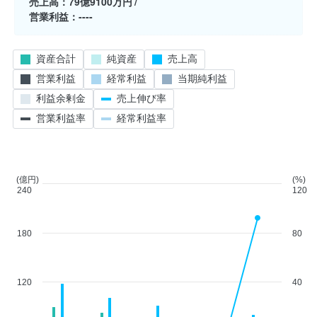
売上高
79億9100万円
営業利益
----
資産合計
純資産
売上高
営業利益
経常利益
当期純利益
利益余剰金
売上伸び率
営業利益率
経常利益率
(億円)
(%)
240
120
180
80
120
40