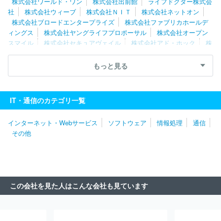
株式会社ワールド・ワン
株式会社出前館
ライフドクター株式会
社
株式会社ウィーブ
株式会社ＮＩＴ
株式会社ネットオン
株式会社ブロードエンタープライズ
株式会社ファブリカホールデ
ィングス
株式会社ヤングライフプロポーサル
株式会社オープン
スマイル
株式会社セキュアヴェイル
株式会社アド・ホック
株
式会社ＨＡＲＰ
株式会社ワイズマン
株式会社メディウェル
株
式会社リブセンス
株式会社ポッケ
株式会社Ｓｐｅｅｅ
Ｕｎｉ
もっと見る
ｐｏｓ株式会社
株式会社ナビタイムジャパン
株式会社データＸ
合同会社ＤＭＭ．ｃｏｍ
株式会社シーネット
株式会社ＩＢＪ
ＧＭＯ ＴＥＣＨ株式会社
株式会社アイシーズ
株式会社ＭＩＸ
IT・通信のカテゴリ一覧
Ｉ
ＬＩＮＥヤフー株式会社
フリービット株式会社
サイボウズ
株式会社
株式会社ＤＹＭ
株式会社セールスフォース・ジャパン
インターネット・Webサービス
ソフトウェア
情報処理
通信
株式会社チェンジホールディングス
アマゾンジャパン株式会社
その他
エキサイト株式会社
ＧＭＯメディア株式会社
Ｖｉｓｓｏ株式会
社
ＧＲＡＳグループ株式会社
株式会社ＦＦＲＩセキュリティ
株式会社インタースペース
ポーターズ株式会社
クックパッド株
式会社
株式会社アルファポリス
株式会社ＬＩＦＵＬＬ
株式会
社ＡＤＤＩＸ
３Ｈメディソリューション株式会社
株式会社アイ
この会社を見た人はこんな会社も見ています
スタイル
株式会社サイバーエージェント
株式会社コロプラ
株
式会社クラウドポイント
株式会社フルスピード
株式会社Ｄ２Ｃ
ＧＭＯプロダクトプラットフォーム株式会社
株式会社Ｗｉｚ
ピ
クシブ株式会社
株式会社朝日ネット
株式会社ビズリーチ
株式