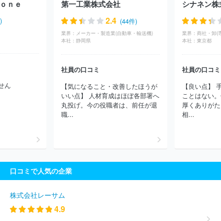
ｏｎｅ
第一工業株式会社
シナネン株
会社ディー・エル・イー
株式会社営放プロデュース
株式会社エ
アネット
ジャパンメディアシステム株式会社
ＧＭＯインターネ
2.4
)
(44件)
ット株式会社
株式会社ＤＭＭ．ｃｏｍラボ
クルーズ株式会社
業界：
メーカー・製造業(自動車・輸送機)
業界：
商社・卸(
株式会社ソリトンシステムズ
楽天グループ株式会社
グレイステ
本社：
静岡県
本社：
東京都
クノロジー株式会社
株式会社セレス
株式会社ＵＳＥＮ
株式会
社ＴＯＲＩＣＯ
レッドフォックス株式会社
株式会社バリューゴ
社員の口コミ
社員の口コミ
ルフ
株式会社ボルテージ
Ｓａｎｓａｎ株式会社
ＫＩＳドット
アイ株式会社
千株式会社
株式会社分析屋
楽待株式会社
ペ
せん
【気になること・改善したほうが
【良い点】 
イクラウドホールディングス株式会社
株式会社ビザスク
株式会
いい点】 人材育成はほぼ各部署へ
ことはない。
社ジンジブ
有限会社ウニコ
株式会社ＨＵＧＥ
Ｉｎａｇｏｒａ
丸投げ。今の役職者は、前任が退
厚くありがた
株式会社
アド・セイル株式会社
ロジザード株式会社
ｐｅｐｅ
職...
相...
ｘ株式会社
株式会社メディアコンサルティング
株式会社エーエ
スケーインターナショナル
株式会社イデア・レコード
株式会社
オンリーストーリー
ａｓｐｏ株式会社
株式会社スカイ３６５
ノアソリューション株式会社
株式会社ＡＺプロジェクト
Ｎｅｘ
Ｆｕｓｉｏｎ株式会社
株式会社クラッソーネ
株式会社ワークス
口コミで人気の企業
タイルキャリア
ほか(1126件)
株式会社レーサム
4.9