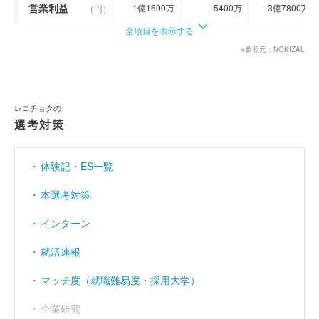
営業利益
1億1600万
5400万
- 3億7800万
（円）
全項目を表示する
経常利益
（円）
1億2400万
3600万
- 3億8300万
※参照元：NOKIZAL
当期純利益
（円）
2400万
2400万
- 8億6400万
利益余剰金
----
----
----
（円）
レコチョクの
選考対策
売上伸び率
----
- 14.9
- 9.56
（％）
営業利益率
0.99
0.54
- 4.17
（％）
体験記・ES一覧
経常利益率
（％）
1.05
0.36
- 4.23
本選考対策
インターン
就活速報
マッチ度（就職難易度・採用大学）
企業研究