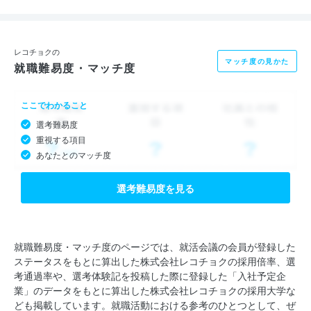
聴く。歌う。感じる。贈る。出会う。……etc.
私たちは人と音楽にまつわる〇〇を発見し、これをサービスとす
ることで、音楽の付加価値創造に取り組んでいます。
レコチョクの
マッチ度の見かた
就職難易度・マッチ度
ここでわかること
■主な事業内容
選考難易度
レコチョクは音楽領域、全方位で事業展開しています。
重視する項目
あなたとのマッチ度
【音楽配信サービス】
『レコチョク』『dミュージック』など個人向け音楽配信サービ
選考難易度を見る
スをはじめ、PioneerやUSENなど企業との協業による法人向け
サービスも展開しています。
就職難易度・マッチ度のページでは、就活会議の会員が登録した
ステータスをもとに算出した株式会社レコチョクの採用倍率、選
【音楽体験サービス】
考通過率や、選考体験記を投稿した際に登録した「入社予定企
タワーレコード、NTTドコモ、レコチョクの3社が展開する
業」のデータをもとに算出した株式会社レコチョクの採用大学な
「Eggsプロジェクト」。そこに属するアーティストとリスナー
ども掲載しています。就職活動における参考のひとつとして、ぜ