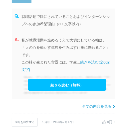
けて音楽事業会社として挑戦し続けます。
Q.
就職活動で軸にされていることおよびインターンシッ
私たちは「音楽 × 〇〇 」で今までにないサービスを共に考え創
プへの参加希望理由（800文字以内）
り上げていく仲間を募集しています。
組み合わせる 〇〇 は無限大。人々の生活に+αの心くすぐるサー
A.
私が就職活動を進めるうえで大切にしている軸は、
ビスを一緒に創り上げましょう。
「人の心を動かす体験を生み出す仕事に携わること」
です。
※自社調べ
この軸が生まれた背景には、学生...
続きを読む(全652
文字)
続きを読む（無料）
全ての内容を見る
問題を報告する
公開日：2026年7月17日
0
0