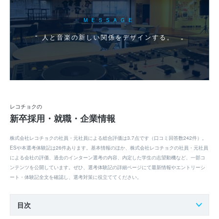
MESSAGE
人と音楽の新しい関係をデザインする。
レコチョクの
新卒採用・就職・企業情報
株式会社レコチョクの社員・元社員による総合評価は3.7点です（口コミ回答数242件）。
ESや本選考体験記は26件あります。基本情報のほか、株式会社レコチョクの社員・元社員
による会社の評価、過去のインターン選考の内容、内定した学生の志望動機など、一部コ
ンテンツを公開しています。ぜひ、選考体験記の詳細ページにて最新情報やエントリーシ
ート・体験記全文を確認し、選考対策に役立ててください。
目次