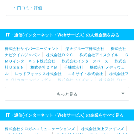
口コミ・評価
IT・通信(インターネット・Webサービス) の人気企業をみる
株式会社サイバーエージェント
楽天グループ株式会社
株式会社
ナビタイムジャパン
株式会社Ｄ２Ｃ
株式会社アイスタイル
Ｇ
ＭＯインターネット株式会社
株式会社インタースペース
株式会
社ＵＳＥＮ
株式会社ＤＹＭ
千株式会社
株式会社メディウェ
ル
レッドフォックス株式会社
エキサイト株式会社
株式会社フ
ァブリカホールディングス
株式会社ワイズマン
株式会社ブロー
ドエンタープライズ
グレイステクノロジー株式会社
株式会社バ
リューゴルフ
ＧＭＯメディア株式会社
株式会社出前館
株式会
もっと見る
社セレス
株式会社ネットオン
ポーターズ株式会社
株式会社チ
ェンジホールディングス
ペイクラウドホールディングス株式会社
Ｉｎａｇｏｒａ株式会社
ＧＲＡＳグループ株式会社
株式会社朝
IT・通信(インターネット・Webサービス) の企業をすべて見る
日ネット
ジャパンメディアシステム株式会社
株式会社エアネッ
ト
株式会社クロガネコミュニケーションズ
株式会社渕上ファインズ