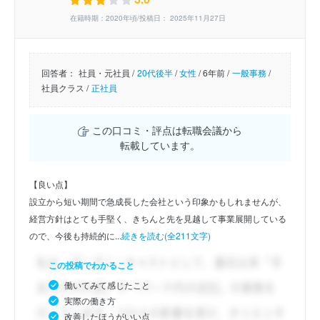
在籍時期：2020年頃/投稿日： 2025年11月27日
回答者：
社員・元社員 /
20代後半
/
女性
/
6年前 /
一般事務
/
社員クラス /
正社員
この口コミ・評点は転職会議から
転載しています。
【良い点】
設立から短い期間で急成長した会社という印象かもしれませんが、
経営方針はとても手堅く、きちんと先を見越して事業展開している
ので、今後も持続的に...
続きを読む(全211文字)
この投稿でわかること
働いてみて感じたこと
実際の働き方
改善したほうがいい点