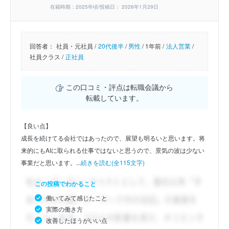
在籍時期：2025年頃/投稿日： 2026年1月29日
回答者：
社員・元社員 /
20代後半
/
男性
/
1年前 /
法人営業
/
社員クラス /
正社員
この口コミ・評点は転職会議から
転載しています。
【良い点】
成長を続けてる会社ではあったので、展望も明るいと思います。将
来的にもAIに取られる仕事ではないと思うので、景気の波は少ない
事業だと思います。...
続きを読む(全115文字)
この投稿でわかること
働いてみて感じたこと
実際の働き方
改善したほうがいい点