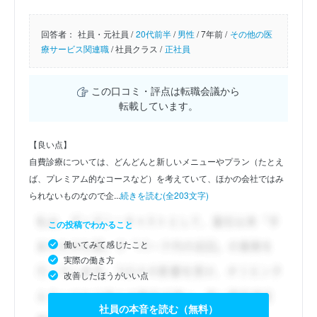
回答者：
社員・元社員 /
20代前半
/
男性
/
7年前 /
その他の医
療サービス関連職
/
社員クラス /
正社員
この口コミ・評点は転職会議から
転載しています。
【良い点】
自費診療については、どんどんと新しいメニューやプラン（たとえ
ば、プレミアム的なコースなど）を考えていて、ほかの会社ではみ
られないものなので企...
続きを読む(全203文字)
この投稿でわかること
働いてみて感じたこと
実際の働き方
改善したほうがいい点
社員の本音を読む（無料）