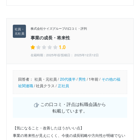
株式会社ケイズグループの口コミ・評判
事業の成長・将来性
1.0
在籍時期：2025年頃/投稿日： 2025年12月12日
回答者：
社員・元社員 /
20代後半
/
男性
/
1年前 /
その他の福
祉関連職
/
社員クラス /
正社員
この口コミ・評点は転職会議から
転載しています。
【気になること・改善したほうがいい点】
事業の将来性が見えにくく、今後の成長戦略や方向性が明確でない