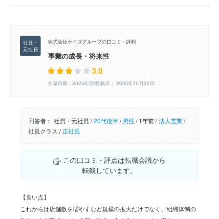
株式会社ケイズグループの口コミ・評判
事業の成長・将来性
3.0
在籍時期：2025年頃/投稿日： 2025年10月30日
回答者：
社員・元社員 /
20代後半
/
男性
/
1年前 /
法人営業
/
社員クラス /
正社員
この口コミ・評点は転職会議から
転載しています。
【良い点】
これからは店舗数を増やすなど規模の拡大だけでなく、組織体制の