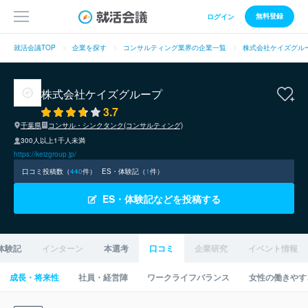
無料登録
ログイン
就活会議TOP
企業を探す
コンサルティング業界の企業一覧
株式会社ケイズグル
株式会社ケイズグループ
3.7
千葉県
コンサル・シンクタンク(コンサルティング)
300人以上1千人未満
https://keizgroup.jp/
口コミ投稿数（
440
件）
ES・体験記（
1
件）
ES・体験記などを投稿する
体験記
インターン
本選考
口コミ
企業研究
イベント情報
成長・将来性
社員・経営陣
ワークライフバランス
女性の働きやす