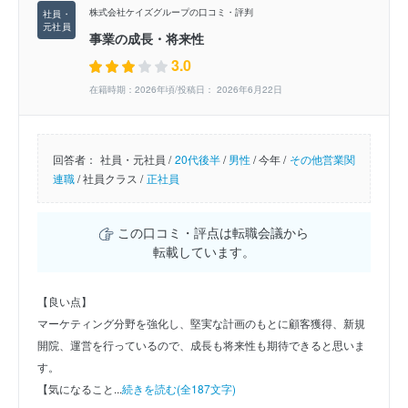
株式会社ケイズグループの口コミ・評判
事業の成長・将来性
3.0
在籍時期：2026年頃/投稿日： 2026年6月22日
回答者：
社員・元社員 /
20代後半
/
男性
/
今年 /
その他営業関
連職
/
社員クラス /
正社員
この口コミ・評点は転職会議から
転載しています。
【良い点】
マーケティング分野を強化し、堅実な計画のもとに顧客獲得、新規
開院、運営を行っているので、成長も将来性も期待できると思いま
す。
【気になること...
続きを読む(全187文字)