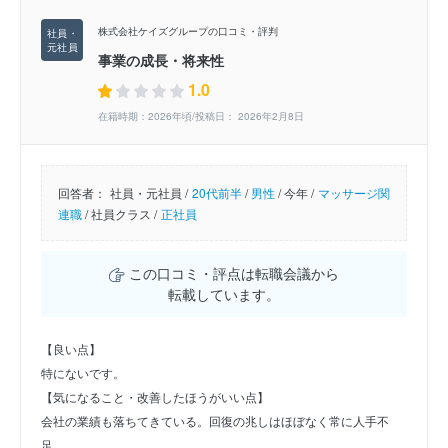
株式会社ケイズグループの口コミ・評判
事業の成長・将来性
1.0
在籍時期：2026年頃/投稿日： 2026年2月8日
回答者：
社員・元社員 /
20代前半
/
男性
/
今年 /
マッサージ関
連職
/
社員クラス /
正社員
この口コミ・評点は転職会議から
転載しています。
【良い点】
特にないです。
【気になること・改善したほうがいい点】
会社の業績も落ちてきている。回復の兆しはほぼなく常に人手不
足。