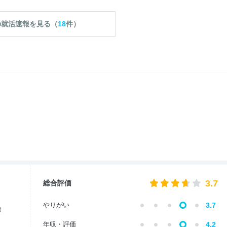
の就活速報を見る（
18
件）
3.7
総合評価
やりがい
3.7
価
年収・評価
4.2