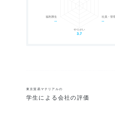
福利厚生
社員・管
--
--
やりがい
3.7
東京貿易マテリアルの
学生による会社の評価