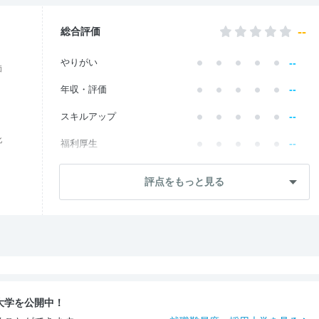
--
総合評価
--
やりがい
価
--
年収・評価
--
スキルアップ
化
--
福利厚生
--
成長・将来性
評点をもっと見る
--
社員・管理職
--
ワークライフ
--
社風・文化
--
女性の働きやすさ
大学を公開中！
--
入社後のギャップ