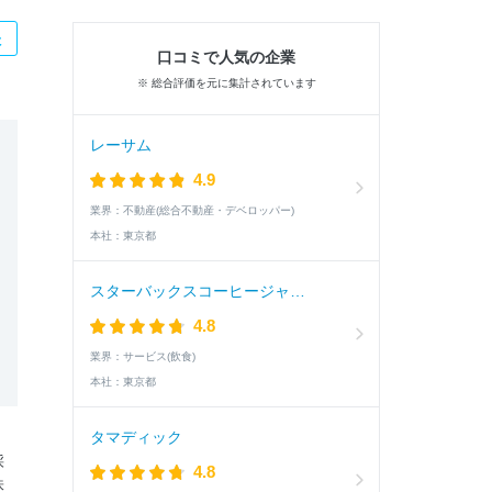
た
口コミで人気の企業
※ 総合評価を元に集計されています
レーサム
4.9
業界：
不動産(総合不動産・デベロッパー)
本社：
東京都
スターバックスコーヒージャパン
4.8
業界：
サービス(飲食)
本社：
東京都
タマディック
採
4.8
株