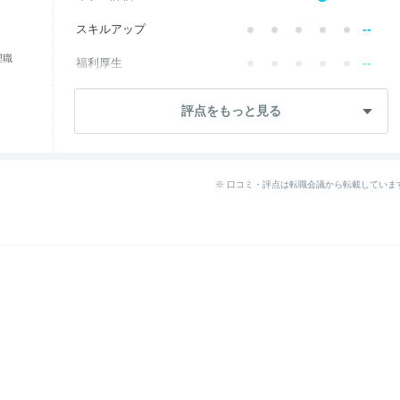
--
スキルアップ
理職
--
福利厚生
成長・将来性
2.6
評点をもっと見る
--
社員・管理職
ワークライフ
4.2
※ 口コミ・評点は転職会議から転載していま
--
女性の働きやすさ
--
入社後のギャップ
--
退職理由