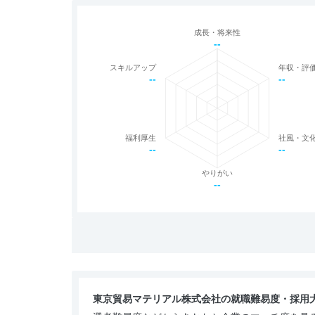
成長・将来性
--
スキルアップ
年収・評
--
--
福利厚生
社風・文
--
--
やりがい
--
東京貿易マテリアル株式会社の就職難易度・採用