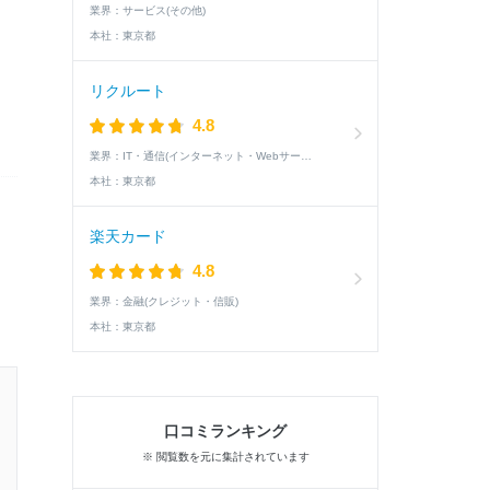
業界：
サービス(その他)
本社：
東京都
リクルート
4.8
業界：
IT・通信(インターネット・Webサービス)
本社：
東京都
楽天カード
4.8
業界：
金融(クレジット・信販)
本社：
東京都
27卒 / 理系 / 男性
口コミランキング
エントリー前の学生の就活速報
※ 閲覧数を元に集計されています