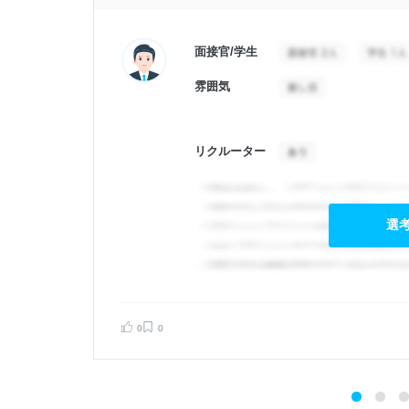
面接官/学生
雰囲気
リクルーター
選
告する
0
0