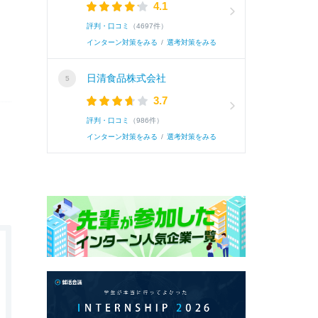
4.1
評判・口コミ
（4697件）
インターン対策をみる
/
選考対策をみる
日清食品株式会社
3.7
評判・口コミ
（986件）
インターン対策をみる
/
選考対策をみる