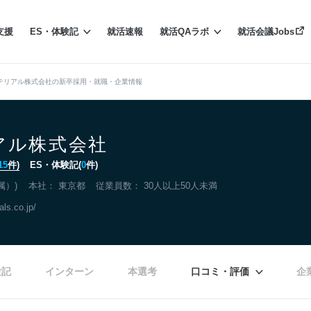
支援
ES・体験記
就活速報
就活QAラボ
就活会議Jobs
テリアル株式会社の新卒採用・就職・企業情報
アル株式会社
15
件)
ES・体験記(
0
件)
属）)
本社：
東京都
従業員数： 30人以上50人未満
als.co.jp/
験記
インターン
本選考
口コミ・評価
企