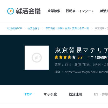
企業検索
説明会・インターン
就活
就活会議TOP
企業を探す
専門商社（鉄鋼・金属）業界の企業一覧
東京貿易マ
東京貿易マテリ
3.7
口コミ投稿数(
業界：
商社・卸(専門商社（鉄鋼・金
URL：
https://www.tokyo-boeki-materi
TOP
マッチ度
就活速報
ES・体