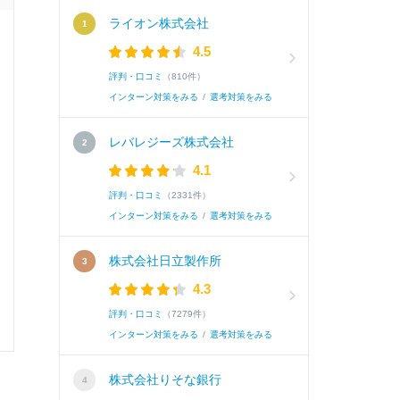
ライオン株式会社
興味がある理由・興味があるほかの企業
4.5
評判・口コミ
（810件）
インターン対策をみる
/
選考対策をみる
選考速報を
レバレジーズ株式会社
4.1
評判・口コミ
（2331件）
0
0
インターン対策をみる
/
選考対策をみる
株式会社日立製作所
4.3
評判・口コミ
（7279件）
インターン対策をみる
/
選考対策をみる
株式会社りそな銀行