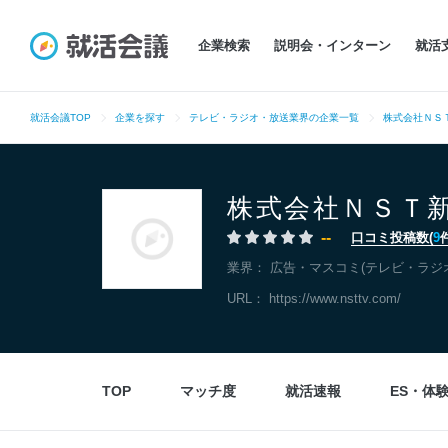
企業検索
説明会・インターン
就活
就活会議TOP
企業を探す
テレビ・ラジオ・放送業界の企業一覧
株式会社ＮＳ
株式会社ＮＳＴ
--
口コミ投稿数(
9
業界：
広告・マスコミ(テレビ・ラジ
URL：
https://www.nsttv.com/
TOP
マッチ度
就活速報
ES・体