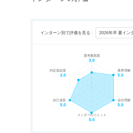
インターン別で評価を見る :
選考難易度
3.0
内定直結度
業界理解
3.0
5.0
自己成長
会社理解
5.0
5.0
メンターのコミット
5.0