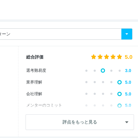
5.0
総合評価
選考難易度
3.0
業界理解
5.0
会社理解
5.0
メンターのコミット
5.0
自己成長
5.0
評点をもっと見る
内定直結度
3.0