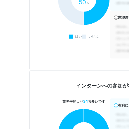
50
%
志望度
はい
いいえ
インターンへの参加が
34
業界平均より
％多いです
有利に