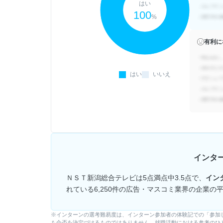
はい
100
%
有利に
はい
いいえ
インタ
ＮＳＴ新潟総合テレビは5点満点中3.5点で、
イン
れている6,250件の広告・マスコミ業界の企業の
※インターンの選考難易度は、インターン参加者の体験記での「参加
も合否を決定づけるものではありません。就職活動における参考のひ