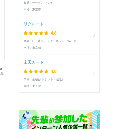
業界：
サービス(その他)
本社：
東京都
リクルート
4.8
業界：
IT・通信(インターネット・Webサービス)
本社：
東京都
楽天カード
適
4.8
認識
業界：
金融(クレジット・信販)
本社：
東京都