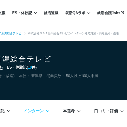
支援
ES・体験記
就活速報
就活QAラボ
就活会議Jobs
Ｔ新潟総合テレビ
株式会社ＮＳＴ新潟総合テレビのインターン選考対策・内定直結・優遇
新潟総合テレビ
件)
ES・体験記(
10
件)
オ・放送)
本社：
新潟県
従業員数： 50人以上100人未満
験記
インターン
本選考
口コミ・評価