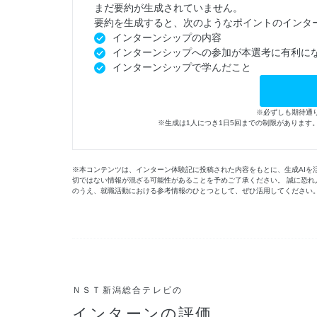
まだ要約が生成されていません。
要約を生成すると、次のようなポイントのインタ
インターンシップの内容
インターンシップへの参加が本選考に有利に
インターンシップで学んだこと
※必ずしも期待通
※生成は1人につき1日5回までの制限がありま
※本コンテンツは、インターン体験記に投稿された内容をもとに、生成AIを
切ではない情報が混ざる可能性があることを予めご了承ください。 誠に恐れ
のうえ、就職活動における参考情報のひとつとして、ぜひ活用してください
ＮＳＴ新潟総合テレビの
インターンの評価