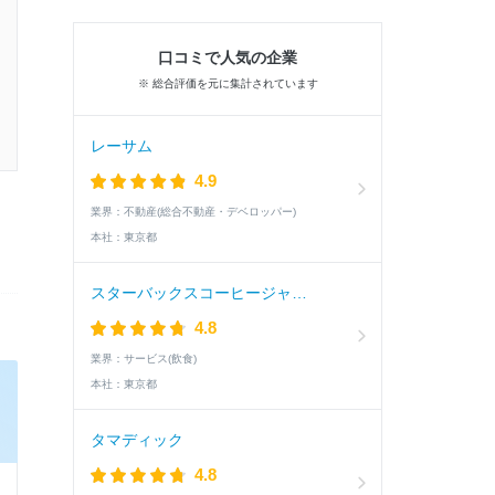
口コミで人気の企業
※ 総合評価を元に集計されています
レーサム
4.9
業界：
不動産(総合不動産・デベロッパー)
本社：
東京都
スターバックスコーヒージャパン
4.8
業界：
サービス(飲食)
本社：
東京都
タマディック
4.8