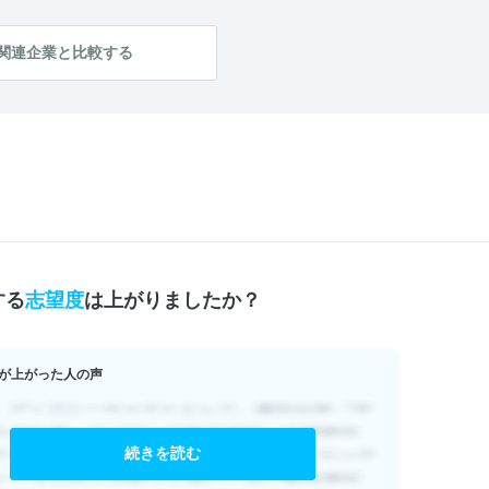
学生のレベル
4.0
テーマの面白さ
5.0
関連企業と比較する
する
志望度
は上がりましたか？
が上がった人の声
続きを読む