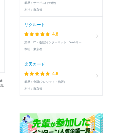
業界：
サービス(その他)
本社：
東京都
リクルート
4.8
業界：
IT・通信(インターネット・Webサービス)
本社：
東京都
楽天カード
4.8
適
業界：
金融(クレジット・信販)
認識
本社：
東京都