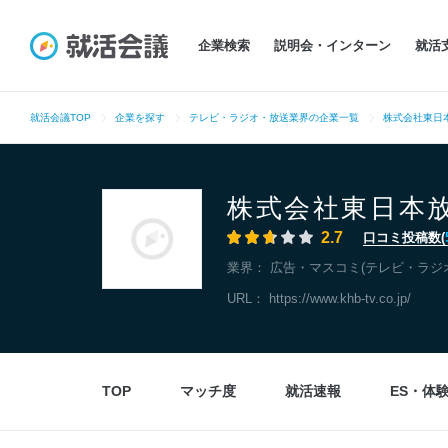
企業検索
説明会・インターン
就活
就活会議TOP
企業を探す
テレビ・ラジオ・放送業界の企業一覧
株式会社東日
株式会社東日本
2.7
口コミ投稿数(
業界：
広告・マスコミ(テレビ・ラジ
URL：
https://www.khb-tv.co.jp/
TOP
マッチ度
就活速報
ES・体