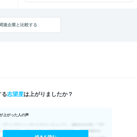
内定直結度
1.0
学生のレベル
1.0
テーマの面白さ
3.0
関連企業と比較する
する
志望度
は上がりましたか？
が上がった人の声
続きを読む