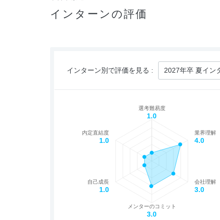
インターンの評価
インターン別で評価を見る :
選考難易度
1.0
内定直結度
業界理解
1.0
4.0
自己成長
会社理解
1.0
3.0
メンターのコミット
3.0