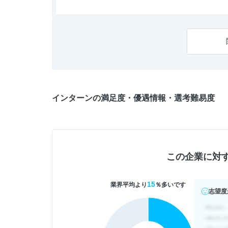
インターンの満足度・優遇情報・選考難易度
この企業に対
15
業界平均より
％多いです
志望度