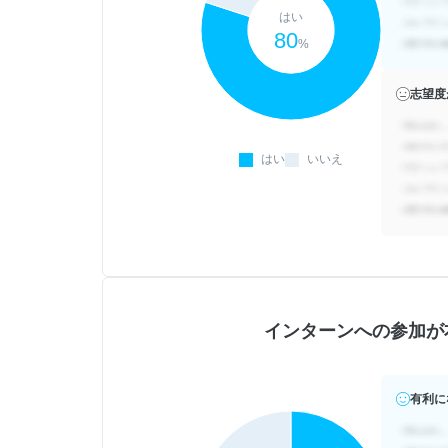
はい
80
%
志望度
はい
いいえ
インターンへの参加が
有利に