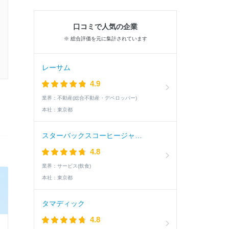
口コミで人気の企業
※ 総合評価を元に集計されています
レーサム
4.9
業界：
不動産(総合不動産・デベロッパー)
本社：
東京都
スターバックスコーヒージャパン
4.8
業界：
サービス(飲食)
本社：
東京都
タマディック
4.8