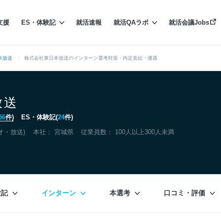
支援
ES・体験記
就活速報
就活QAラボ
就活会議Jobs
本放送
株式会社東日本放送のインターン選考対策・内定直結・優遇
放送
56
件)
ES・体験記(
24
件)
オ・放送)
本社：
宮城県
従業員数： 100人以上300人未満
験記
インターン
本選考
口コミ・評価