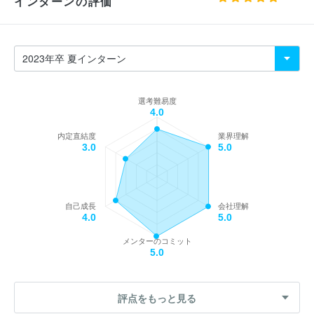
インターンの評価
選考難易度
4.0
内定直結度
業界理解
3.0
5.0
自己成長
会社理解
4.0
5.0
メンターのコミット
5.0
評点をもっと見る