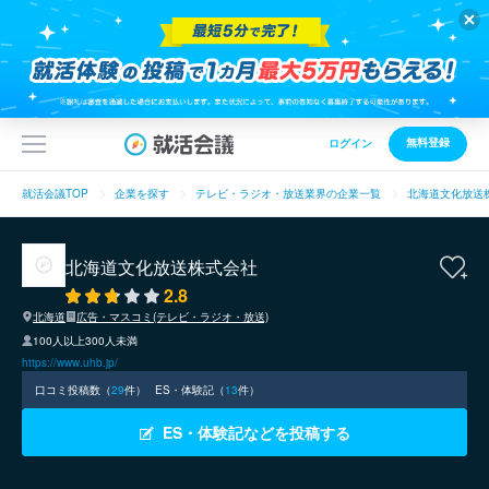
無料登録
ログイン
就活会議TOP
企業を探す
テレビ・ラジオ・放送業界の企業一覧
北海道文化放送
北海道文化放送株式会社
2.8
北海道
広告・マスコミ(テレビ・ラジオ・放送)
100人以上300人未満
https://www.uhb.jp/
口コミ投稿数（
29
件）
ES・体験記（
13
件）
ES・体験記などを投稿する