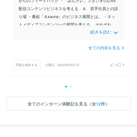
からのフィードバック ・「みんテレ」スタジオのLIVE
配信コンテンツビジネスを考える ＆ 若手社員との語
り場 ・番組「＆sauna」のビジネス展開とは。 ・ネッ
トメディアコンテンツへの展開を考える。 それぞれ、
続きを読む
担当の社員と一緒にワークグループワークで、番組事業
立案をし、発表 ２グループに分かれて北海道が抱える
全ての内容を見る
課題を見つけ、解決策を発表した。私のグループでは学
力の低さを課題にし、テレビ局がより学校教育に関わる
機会の創出プランを考えた。
問題を報告する
公開日：2022年6月27日
0
0
全てのインターン体験記を見る（全
12
件）