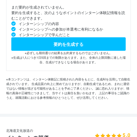
まだ要約が生成されていません。
要約を生成すると、次のようなポイントのインターン体験記情報を読
むことができます。
インターンシップの内容
インターンシップへの参加が本選考に有利になるか
インターンシップで学んだこと
要約を生成する
※必ずしも期待通りの結果をお約束するものではございません。
※生成は1人につき1日5回までの制限があります。また、全体の上限回数に達した場
合、生成ができなくなる場合があります。
※本コンテンツは、インターン体験記に投稿された内容をもとに、生成AIを活用して自動生
成されています。 生成品質の向上に努めておりますが、自動生成であるため、まれに適切
ではない情報が混ざる可能性があることを予めご了承ください。 誠に恐れ入りますが、情
報の真偽や正確性につきまして、当サイトは責任を負いかねます。 上記の事項をご認識の
うえ、就職活動における参考情報のひとつとして、ぜひ活用してください。
北海道文化放送の
5.0