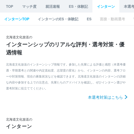
TOP
マッチ度
就活速報
ES・体験記
インターン
本選
インターンTOP
インターンのES・体験記
ES
面接・動画選考
北海道文化放送の
インターンシップのリアルな評判・選考対策・優
遇情報
北海道文化放送のインターンシップ情報です。参加した先輩による評価と感想（本選考優
遇・早期選考との関連や内定直結度、志望度の変化）から、インターンの内容、選考フロ
ーや対策情報、現在の募集状況などを確認できます。北海道文化放送のインターンの詳細
な内容や参加する上での注意点、先輩たちのアドバイスを確認し、ぜひインターン選びや
選考対策に役立ててください。
本選考対策はこちら
北海道文化放送の
インターン