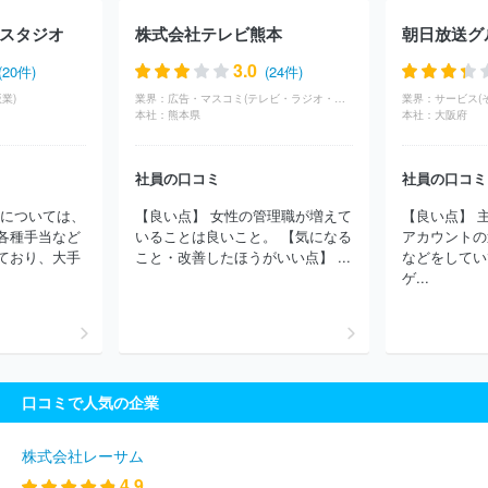
スタジオ
株式会社テレビ熊本
3.0
(20件)
(24件)
業)
業界：
広告・マスコミ(テレビ・ラジオ・放送)
業界：
サービス(
本社：
熊本県
本社：
大阪府
社員の口コミ
社員の口コミ
生については、
【良い点】 女性の管理職が増えて
【良い点】 
各種手当など
いることは良いこと。 【気になる
アカウントの
ており、大手
こと・改善したほうがいい点】 ...
などをしてい
ゲ...
口コミで人気の企業
株式会社レーサム
4.9