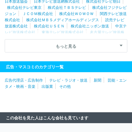
日本放送協会
日本テレビ放送網株式会社
株式会社テレビ朝日
株式会社テレビ東京
株式会社ＴＢＳテレビ
株式会社フジテレビ
ジョン
ＪＣＯＭ株式会社
株式会社ＷＯＷＯＷ
関西テレビ放送
株式会社
株式会社ＭＢＳメディアホールディングス
読売テレビ
放送株式会社
株式会社ＵＳＥＮ
株式会社ニッポン放送
中京テ
レビ放送株式会社
東海テレビ放送株式会社
名古屋テレビ放送株
式会社
株式会社ＴＢＳスパークル
スカパーＪＳＡＴ株式会社
テレビ大阪株式会社
株式会社テレビ西日本
ＫＢＣグループホー
もっと見る
ルディングス株式会社
株式会社福岡放送
スカパーＪＳＡＴ株式
会社
イッツ・コミュニケーションズ株式会社
北海道テレビ放送
株式会社
株式会社毎日放送
株式会社仙台放送
株式会社東日本
広告・マスコミのカテゴリ一覧
放送
株式会社静岡朝日テレビ
株式会社宮城テレビ放送
株式会
社テレビ静岡
株式会社瀨戸内海放送
株式会社日本入試センター
広告代理店・広告制作
テレビ・ラジオ・放送
新聞
芸能・エン
株式会社広島ホームテレビ
株式会社サガテレビ
株式会社テレビ
タメ・映画・音楽
出版業
その他
新潟放送網
株式会社福島中央テレビ
株式会社静岡第一テレビ
静岡放送株式会社
株式会社テレビ新広島
北海道放送株式会社
朝日放送テレビ株式会社
株式会社インテック
ケーブルテレビ株
式会社
琉球放送株式会社
株式会社キャッチネットワーク
スタ
ーキャット株式会社
株式会社山梨放送
ＣＣＮｅｔ株式会社
株
この会社を見た人はこんな会社も見ています
式会社ＮＳＴ新潟総合テレビ