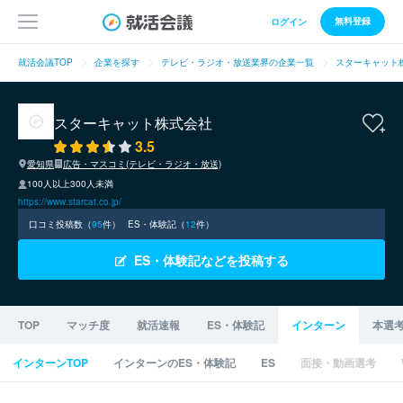
無料登録
ログイン
就活会議TOP
企業を探す
テレビ・ラジオ・放送業界の企業一覧
スターキャット
スターキャット株式会社
3.5
愛知県
広告・マスコミ(テレビ・ラジオ・放送)
100人以上300人未満
https://www.starcat.co.jp/
口コミ投稿数（
95
件）
ES・体験記（
12
件）
ES・体験記などを投稿する
TOP
マッチ度
就活速報
ES・体験記
インターン
本選
インターンTOP
インターンのES・体験記
ES
面接・動画選考