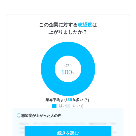
この企業に対する
志望度
は
上がりましたか？
はい
100
%
35
業界平均より
％多いです
はい
いいえ
志望度が上がった人の声
続きを読む