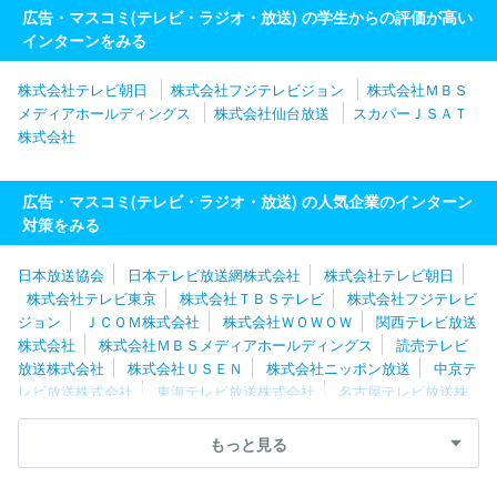
広告・マスコミ(テレビ・ラジオ・放送) の学生からの評価が高い
インターンをみる
株式会社テレビ朝日
株式会社フジテレビジョン
株式会社ＭＢＳ
メディアホールディングス
株式会社仙台放送
スカパーＪＳＡＴ
株式会社
広告・マスコミ(テレビ・ラジオ・放送) の人気企業のインターン
対策をみる
日本放送協会
日本テレビ放送網株式会社
株式会社テレビ朝日
株式会社テレビ東京
株式会社ＴＢＳテレビ
株式会社フジテレビ
ジョン
ＪＣＯＭ株式会社
株式会社ＷＯＷＯＷ
関西テレビ放送
株式会社
株式会社ＭＢＳメディアホールディングス
読売テレビ
放送株式会社
株式会社ＵＳＥＮ
株式会社ニッポン放送
中京テ
レビ放送株式会社
東海テレビ放送株式会社
名古屋テレビ放送株
式会社
株式会社ＴＢＳスパークル
スカパーＪＳＡＴ株式会社
テレビ大阪株式会社
株式会社テレビ西日本
ＫＢＣグループホー
もっと見る
ルディングス株式会社
株式会社福岡放送
スカパーＪＳＡＴ株式
会社
イッツ・コミュニケーションズ株式会社
北海道テレビ放送