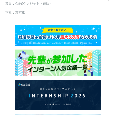
業界：
金融(クレジット・信販)
本社：
東京都