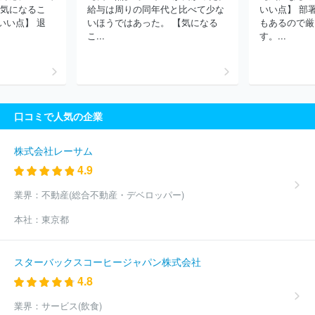
【気になるこ
給与は周りの同年代と比べて少な
いい点】 部
いい点】 退
いほうではあった。 【気になる
もあるので厳
こ...
す。...
口コミで人気の企業
株式会社レーサム
4.9
業界：
不動産(総合不動産・デベロッパー)
本社：
東京都
スターバックスコーヒージャパン株式会社
4.8
業界：
サービス(飲食)