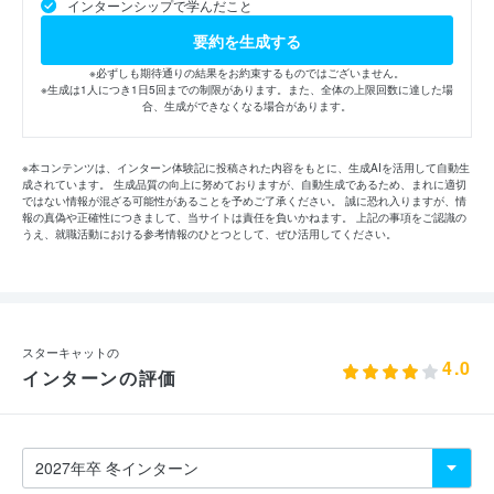
インターンシップで学んだこと
要約を生成する
※必ずしも期待通りの結果をお約束するものではございません。
※生成は1人につき1日5回までの制限があります。また、全体の上限回数に達した場
合、生成ができなくなる場合があります。
※本コンテンツは、インターン体験記に投稿された内容をもとに、生成AIを活用して自動生
成されています。 生成品質の向上に努めておりますが、自動生成であるため、まれに適切
ではない情報が混ざる可能性があることを予めご了承ください。 誠に恐れ入りますが、情
報の真偽や正確性につきまして、当サイトは責任を負いかねます。 上記の事項をご認識の
うえ、就職活動における参考情報のひとつとして、ぜひ活用してください。
スターキャットの
4.0
インターンの評価