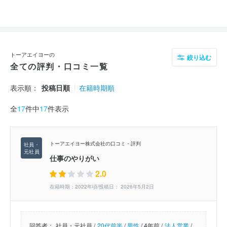
トーアエイヨーの
絞り込む
全ての評判・口コミ一覧
表示順：
投稿日順
在籍時期順
全
17
件中
17
件表示
トーアエイヨー株式会社の口コミ・評判
仕事のやりがい
2.0
在籍時期：2022年頃/投稿日： 2026年5月2日
回答者：
社員・元社員 /
20代前半
/
男性
/
4年前 /
法人営業
/