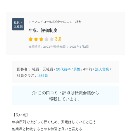
トーアエイヨー株式会社の口コミ・評判
年収、評価制度
3.0
在籍時期：2022年頃/投稿日： 2026年5月2日
回答者：
社員・元社員 /
20代前半
/
男性
/
4年前 /
法人営業
/
社員クラス /
正社員
この口コミ・評点は転職会議から
転載しています。
【良い点】
年功序列で上がって行くため、安定はしていると思う
他業界と比較するとやや待遇は良いと言える