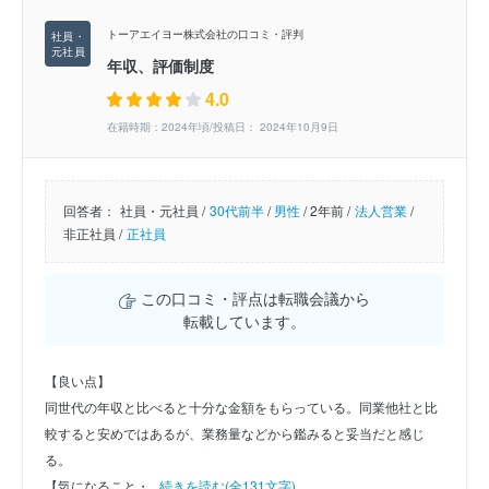
トーアエイヨー株式会社の口コミ・評判
年収、評価制度
4.0
在籍時期：2024年頃/投稿日： 2024年10月9日
回答者：
社員・元社員 /
30代前半
/
男性
/
2年前 /
法人営業
/
非正社員 /
正社員
この口コミ・評点は転職会議から
転載しています。
【良い点】
同世代の年収と比べると十分な金額をもらっている。同業他社と比
較すると安めではあるが、業務量などから鑑みると妥当だと感じ
る。
【気になること・...
続きを読む(全131文字)