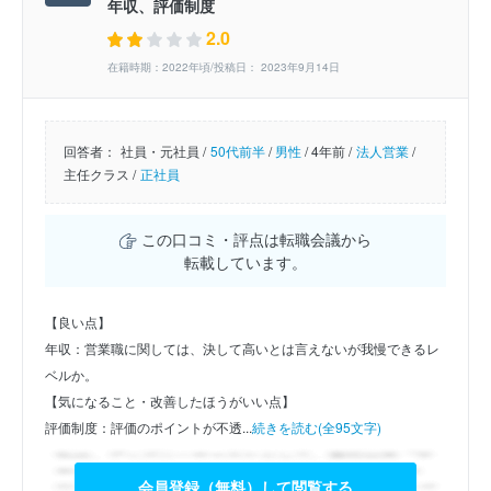
年収、評価制度
2.0
在籍時期：2022年頃/投稿日： 2023年9月14日
回答者：
社員・元社員 /
50代前半
/
男性
/
4年前 /
法人営業
/
主任クラス /
正社員
この口コミ・評点は転職会議から
転載しています。
【良い点】
年収：営業職に関しては、決して高いとは言えないが我慢できるレ
ベルか。
【気になること・改善したほうがいい点】
評価制度：評価のポイントが不透...
続きを読む(全95文字)
会員登録（無料）して閲覧する