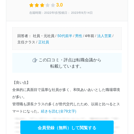
3.0
在籍時期：2022年頃/投稿日： 2023年9月14日
回答者：
社員・元社員 /
50代前半
/
男性
/
4年前 /
法人営業
/
主任クラス /
正社員
この口コミ・評点は転職会議から
転載しています。
【良い点】
全体的に真面目で温厚な社員が多く、和気あいあいとした職場環境
が多い。
管理職も課長クラスの多くが世代交代したため、以前と比べるとス
マートになった。
続きを読む(全79文字)
会員登録（無料）して閲覧する