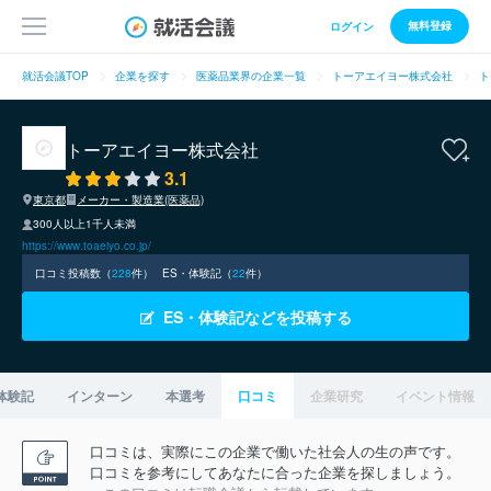
無料登録
ログイン
就活会議TOP
企業を探す
医薬品業界の企業一覧
トーアエイヨー株式会社
ト
トーアエイヨー株式会社
3.1
東京都
メーカー・製造業(医薬品)
300人以上1千人未満
https://www.toaeiyo.co.jp/
口コミ投稿数（
228
件）
ES・体験記（
22
件）
ES・体験記などを投稿する
体験記
インターン
本選考
口コミ
企業研究
イベント情報
口コミは、実際にこの企業で働いた社会人の生の声です。
口コミを参考にしてあなたに合った企業を探しましょう。