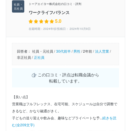
トーアエイヨー株式会社の口コミ・評判
ワークライフバランス
5.0
在籍時期：2024年頃/投稿日： 2024年10月9日
回答者：
社員・元社員 /
30代前半
/
男性
/
2年前 /
法人営業
/
非正社員 /
正社員
この口コミ・評点は転職会議から
転載しています。
【良い点】
営業職はフルフレックス、在宅可能、スケジュールは自分で調整で
きるなど、かなり融通がきく。
子どもの送り迎えや飲み会、趣味などプライベートな予...
続きを読
む(全209文字)