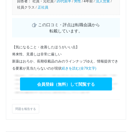
回答者：
社員・元社員 /
20代前半
/
男性
/
4年前 /
法人営業
/
社員クラス /
正社員
この口コミ・評点は転職会議から
転載しています。
【気になること・改善したほうがいい点】
将来性、見通しは非常に厳しい
新薬はおろか、長期収載品のみのラインナップゆえ、情報提供でき
る要素が見当たらないのが現状
続きを読む(全79文字)
会員登録（無料）して閲覧する
問題を報告する