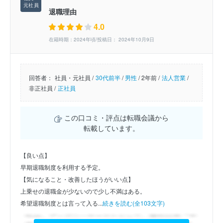
退職理由
4.0
在籍時期：2024年頃/投稿日： 2024年10月9日
回答者：
社員・元社員 /
30代前半
/
男性
/
2年前 /
法人営業
/
非正社員 /
正社員
この口コミ・評点は転職会議から
転載しています。
【良い点】
早期退職制度を利用する予定。
【気になること・改善したほうがいい点】
上乗せの退職金が少ないので少し不満はある。
希望退職制度とは言って入る...
続きを読む(全103文字)