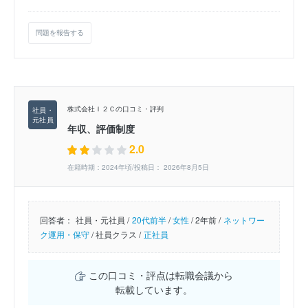
問題を報告する
株式会社Ｉ２Ｃの口コミ・評判
年収、評価制度
2.0
在籍時期：2024年頃/投稿日： 2026年8月5日
回答者：
社員・元社員 /
20代前半
/
女性
/
2年前 /
ネットワー
ク運用・保守
/
社員クラス /
正社員
この口コミ・評点は転職会議から
転載しています。