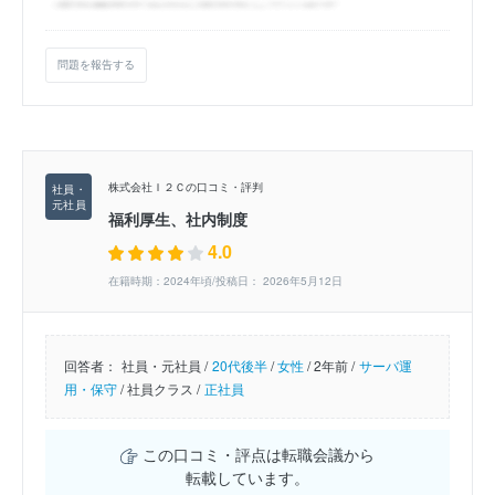
問題を報告する
株式会社Ｉ２Ｃの口コミ・評判
福利厚生、社内制度
4.0
在籍時期：2024年頃/投稿日： 2026年5月12日
回答者：
社員・元社員 /
20代後半
/
女性
/
2年前 /
サーバ運
用・保守
/
社員クラス /
正社員
この口コミ・評点は転職会議から
転載しています。