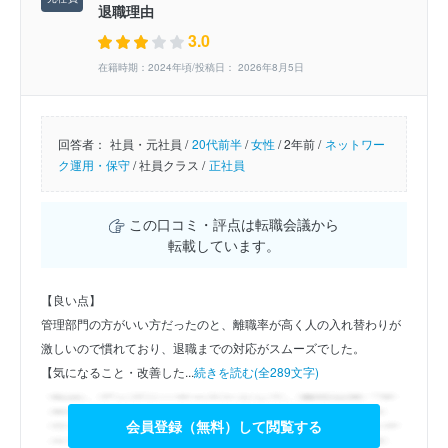
退職理由
3.0
在籍時期：2024年頃/投稿日： 2026年8月5日
回答者：
社員・元社員 /
20代前半
/
女性
/
2年前 /
ネットワー
ク運用・保守
/
社員クラス /
正社員
この口コミ・評点は転職会議から
転載しています。
【良い点】
管理部門の方がいい方だったのと、離職率が高く人の入れ替わりが
激しいので慣れており、退職までの対応がスムーズでした。
【気になること・改善した...
続きを読む(全289文字)
会員登録（無料）して閲覧する