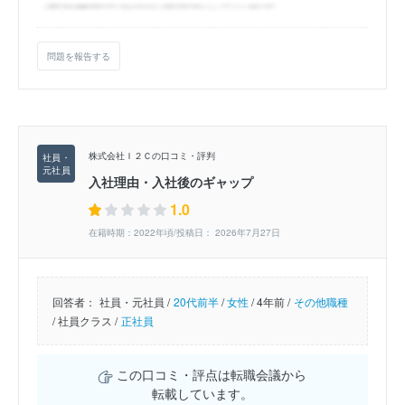
問題を報告する
株式会社Ｉ２Ｃの口コミ・評判
入社理由・入社後のギャップ
1.0
在籍時期：2022年頃/投稿日： 2026年7月27日
回答者：
社員・元社員 /
20代前半
/
女性
/
4年前 /
その他職種
/
社員クラス /
正社員
この口コミ・評点は転職会議から
転載しています。