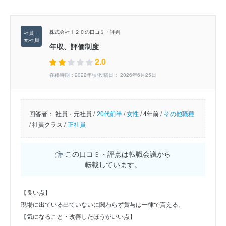
株式会社Ｉ２Ｃの口コミ・評判
年収、評価制度
2.0
在籍時期：2022年頃/投稿日： 2026年6月25日
回答者：
社員・元社員 /
20代前半
/
女性
/
4年前 /
その他職種
/
社員クラス /
正社員
この口コミ・評点は転職会議から
転載しています。
【良い点】
現場に出ている出ていないに関わらず賞与は一律で貰える。
【気になること・改善したほうがいい点】