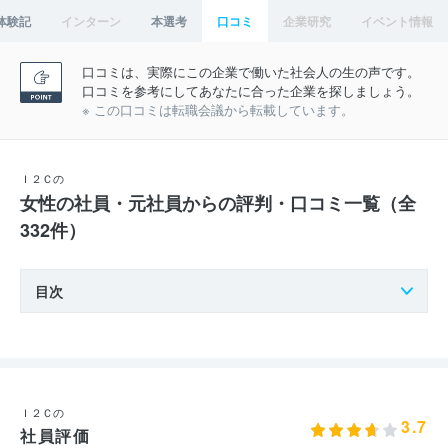
体験記
インターン
本選考
口コミ
企業研究
イベント情報
口コミは、実際にこの企業で働いた社会人の生の声です。
口コミを参考にしてあなたに合った企業を探しましょう。
※ この口コミは転職会議から転載しています。
Ｉ２Ｃの
女性の社員・元社員からの評判・口コミ一覧（全
332件）
目次
Ｉ２Ｃの
3.7
社員評価