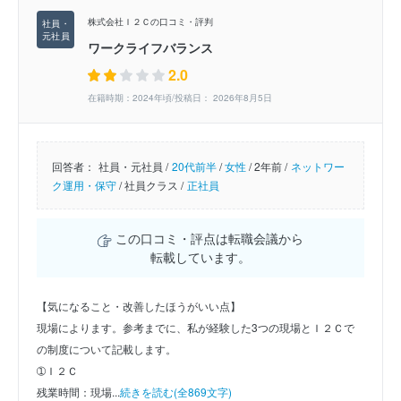
株式会社Ｉ２Ｃの口コミ・評判
ワークライフバランス
2.0
在籍時期：2024年頃/投稿日： 2026年8月5日
回答者：
社員・元社員 /
20代前半
/
女性
/
2年前 /
ネットワー
ク運用・保守
/
社員クラス /
正社員
この口コミ・評点は転職会議から
転載しています。
【気になること・改善したほうがいい点】
現場によります。参考までに、私が経験した3つの現場とＩ２Ｃで
の制度について記載します。
➀Ｉ２Ｃ
残業時間：現場...
続きを読む(全869文字)