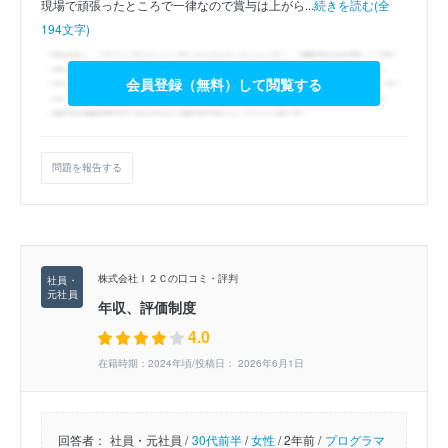
現場で頑張ったところで一律なので賞与は上がら...
続きを読む(全
194文字)
会員登録（無料）して閲覧する
問題を報告する
株式会社Ｉ２Ｃの口コミ・評判
年収、評価制度
4.0
在籍時期：2024年頃/投稿日： 2026年6月1日
回答者：
社員・元社員 /
30代前半
/
女性
/
2年前 /
プログラマ