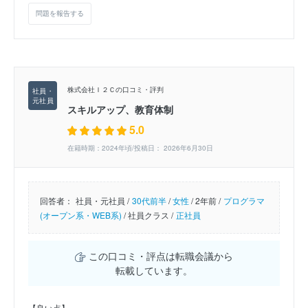
問題を報告する
株式会社Ｉ２Ｃの口コミ・評判
スキルアップ、教育体制
5.0
在籍時期：2024年頃/投稿日： 2026年6月30日
回答者：
社員・元社員 /
30代前半
/
女性
/
2年前 /
プログラマ
(オープン系・WEB系)
/
社員クラス /
正社員
この口コミ・評点は転職会議から
転載しています。
【良い点】