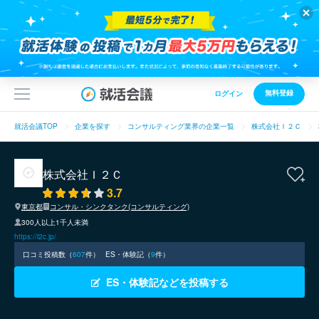
無料登録
ログイン
就活会議TOP
企業を探す
コンサルティング業界の企業一覧
株式会社Ｉ２Ｃ
株式会社Ｉ２Ｃ
3.7
東京都
コンサル・シンクタンク(コンサルティング)
300人以上1千人未満
https://i2c.jp/
口コミ投稿数（
607
件）
ES・体験記（
9
件）
ES・体験記などを投稿する