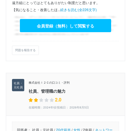
遠方組にとってはとてもありがたい制度だと思います。
【気になること・改善したほ...
続きを読む(全226文字)
会員登録（無料）して閲覧する
問題を報告する
株式会社Ｉ２Ｃの口コミ・評判
社員、管理職の魅力
2.0
在籍時期：2024年頃/投稿日： 2026年8月5日
回答者：
社員・元社員 /
20代前半
/
女性
/
2年前 /
ネットワー