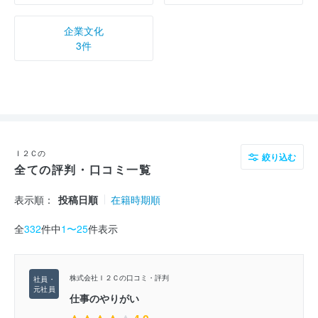
企業文化
3件
Ｉ２Ｃの
絞り込む
全ての評判・口コミ一覧
表示順：
投稿日順
在籍時期順
全
332
件中
1〜25
件表示
株式会社Ｉ２Ｃの口コミ・評判
仕事のやりがい