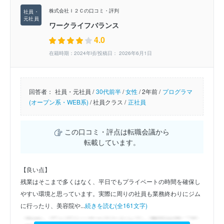
株式会社Ｉ２Ｃの口コミ・評判
ワークライフバランス
4.0
在籍時期：2024年頃/投稿日： 2026年6月1日
回答者：
社員・元社員 /
30代前半
/
女性
/
2年前 /
プログラマ
(オープン系・WEB系)
/
社員クラス /
正社員
この口コミ・評点は転職会議から
転載しています。
【良い点】
残業はそこまで多くはなく、平日でもプライベートの時間を確保し
やすい環境と思っています。実際に周りの社員も業務終わりにジム
に行ったり、美容院や...
続きを読む(全161文字)