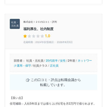
株式会社Ｉ２Ｃの口コミ・評判
福利厚生、社内制度
1.0
在籍時期：2024年頃/投稿日： 2026年8月5日
回答者：
社員・元社員 /
20代前半
/
女性
/
2年前 /
ネットワー
ク運用・保守
/
社員クラス /
正社員
この口コミ・評点は転職会議から
転載しています。
【良い点】
住宅補助：入社5年目までは借り上げ社宅を月3万円で借りれます。