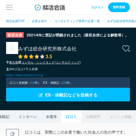
無料登録
ログイン
就活会議TOP
企業を探す
コンサルティング業界の企業一覧
みずほ総合研究所株
吸収合併
2021/4/9に登記が閉鎖されました（吸収合併による解散等）。
みずほ総合研究所株式会社
3.5
東京都
コンサル・シンクタンク(コンサルティング)
300人以上1千人未満
https://www.mizuho-ri.co.jp
口コミ投稿数（
49
件）
ES・体験記（
36
件）
ES・体験記などを投稿する
体験記
インターン
本選考
口コミ
企業研究
イベント情報
口コミは、実際にこの企業で働いた社会人の生の声です。