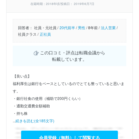
在籍時期：2018年頃/投稿日： 2019年6月7日
回答者：
社員・元社員 /
20代前半
/
男性
/
8年前 /
法人営業
/
社員クラス /
正社員
この口コミ・評点は転職会議から
転載しています。
【良い点】
福利厚生は銀行をベースとしているのでとても整っていると思いま
す。
・銀行社食の使用（補助で200円くらい）
・通勤交通費全額補助
・持ち株
...
続きを読む(全185文字)
会員登録（無料）して閲覧する