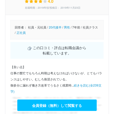
4.0
在籍時期：2019年頃/投稿日： 2019年11月23日
回答者：
社員・元社員 /
20代後半
/
男性
/
7年前 /
社員クラス
/
正社員
この口コミ・評点は転職会議から
転載しています。
【良い点】
仕事の繁忙でもちろん時期は考えなければいけないが、とてもバラ
ンスはしやすい。むしろ推奨されている。
御多分に漏れず働き方改革でうるさく残業時...
続きを読む(全239文
字)
会員登録（無料）して閲覧する