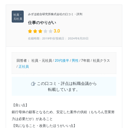
みずほ総合研究所株式会社の口コミ・評判
仕事のやりがい
3.0
在籍時期：2019年頃/投稿日： 2024年6月20日
回答者：
社員・元社員 /
20代後半
/
男性
/
7年前 /
社員クラス
/
正社員
この口コミ・評点は転職会議から
転載しています。
【良い点】
銀行母体の顧客となるため、安定した案件の供給（もちろん営業努
力は必要だが）があること
【気になること・改善したほうがいい点】