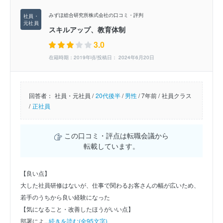
みずほ総合研究所株式会社の口コミ・評判
スキルアップ、教育体制
3.0
在籍時期：2019年頃/投稿日： 2024年6月20日
回答者：
社員・元社員 /
20代後半
/
男性
/
7年前 /
社員クラス
/
正社員
この口コミ・評点は転職会議から
転載しています。
【良い点】
大した社員研修はないが、仕事で関わるお客さんの幅が広いため、
若手のうちから良い経験になった
【気になること・改善したほうがいい点】
部署によ...
続きを読む(全95文字)