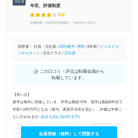
年収、評価制度
4.0
在籍時期：2020年頃/投稿日： 2020年10月2日
回答者：
社員・元社員 /
20代後半
/
男性
/
6年前 /
ビジネスコ
ンサルタント
/
主任クラス /
正社員
この口コミ・評点は転職会議から
転載しています。
【良い点】
新卒は毎年に昇級していき、学卒は勤続10年、院卒は勤続8年目で
年収1,000万円となる（賞与、家賃手当等を含む）。評価は半期ご
とに行われるが...
続きを読む(全241文字)
会員登録（無料）して閲覧する