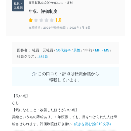
高田製薬株式会社の口コミ・評判
年収、評価制度
1.0
在籍時期：2025年頃/投稿日： 2026年1月18日
回答者：
社員・元社員 /
50代前半
/
男性
/
1年前 /
MR・MS
/
社員クラス /
正社員
この口コミ・評点は転職会議から
転載しています。
【良い点】
なし
【気になること・改善したほうがいい点】
昇給という名の降給あり、１年頑張っても、目をつけられた人は降
給させられます。評価制度は好き嫌い...
続きを読む(全219文字)