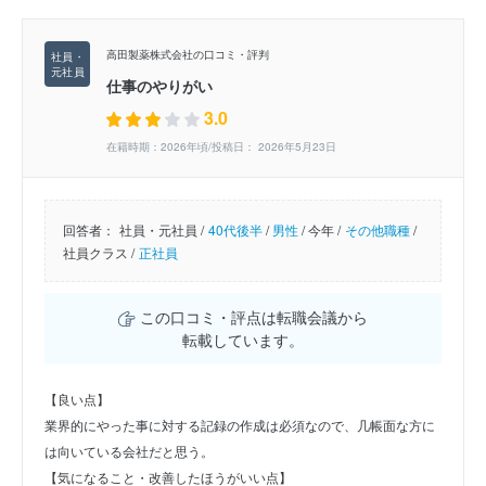
高田製薬株式会社の口コミ・評判
仕事のやりがい
3.0
在籍時期：2026年頃/投稿日： 2026年5月23日
回答者：
社員・元社員 /
40代後半
/
男性
/
今年 /
その他職種
/
社員クラス /
正社員
この口コミ・評点は転職会議から
転載しています。
【良い点】
業界的にやった事に対する記録の作成は必須なので、几帳面な方に
は向いている会社だと思う。
【気になること・改善したほうがいい点】