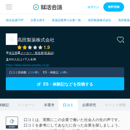
無料登録
ログイン
就活会議TOP
企業を探す
医薬品業界の企業一覧
高田製薬株式会社
高田製薬
高田製薬株式会社
1.9
埼玉県
メーカー・製造業(医薬品)
300人以上1千人未満
https://www.takata-seiyaku.co.jp/
口コミ投稿数（
268
件）
ES・体験記（
8
件）
ES・体験記などを投稿する
体験記
インターン
本選考
口コミ
企業研究
イベント情報
口コミは、実際にこの企業で働いた社会人の生の声です。
口コミを参考にしてあなたに合った企業を探しましょう。