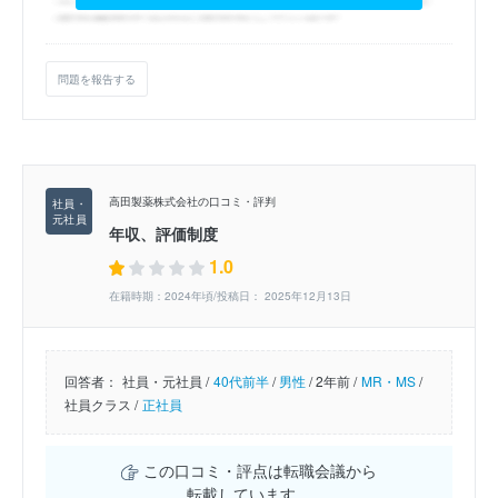
問題を報告する
高田製薬株式会社の口コミ・評判
年収、評価制度
1.0
在籍時期：2024年頃/投稿日： 2025年12月13日
回答者：
社員・元社員 /
40代前半
/
男性
/
2年前 /
MR・MS
/
社員クラス /
正社員
この口コミ・評点は転職会議から
転載しています。