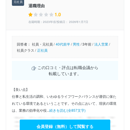
退職理由
1.0
在籍時期：2023年頃/投稿日： 2026年1月7日
回答者：
社員・元社員 /
40代前半
/
男性
/
3年前 /
法人営業
/
社員クラス /
正社員
この口コミ・評点は転職会議から
転載しています。
【良い点】
仕事と私生活の調和、いわゆるライフワークバランスが適切に保た
れている環境であるということです。その点において、現状の環境
は、業務の効率化や役...
続きを読む(全857文字)
会員登録（無料）して閲覧する