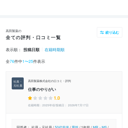
高田製薬の
絞り込む
全ての評判・口コミ一覧
表示順：
投稿日順
在籍時期順
全
76
件中
1〜25
件表示
高田製薬株式会社の口コミ・評判
仕事のやりがい
1.0
在籍時期：2025年頃/投稿日： 2026年7月17日
回答者：
社員・元社員 /
50代前半
/
男性
/
1年前 /
MR・MS
/