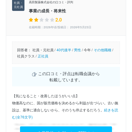
高田製薬株式会社の口コミ・評判
事業の成長・将来性
2.0
在籍時期：2026年頃/投稿日： 2026年5月23日
回答者：
社員・元社員 /
40代後半
/
男性
/
今年 /
その他職種
/
社員クラス /
正社員
この口コミ・評点は転職会議から
転載しています。
【気になること・改善したほうがいい点】
物価高なのに、国が販売価格を決めるから利益が出づらい。古い施
設は、基準に適合しないから、そのうち停止するだろう。
続きを読
む(全76文字)