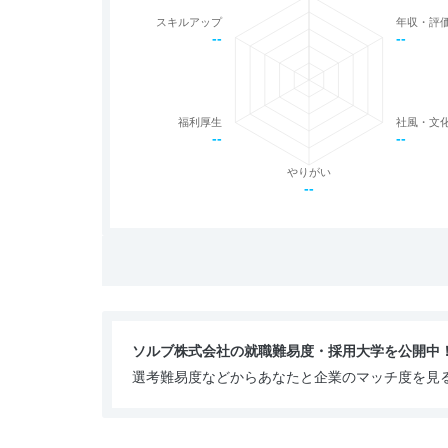
スキルアップ
年収・評
--
--
福利厚生
社風・文
--
--
やりがい
--
ソルブ株式会社の就職難易度・採用大学を公開中
選考難易度などからあなたと企業のマッチ度を見