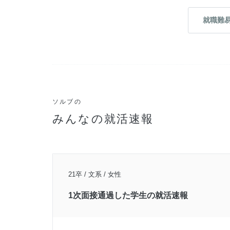
就職難
ソルブの
みんなの就活速報
21卒 / 文系 / 女性
1次面接通過した学生の就活速報