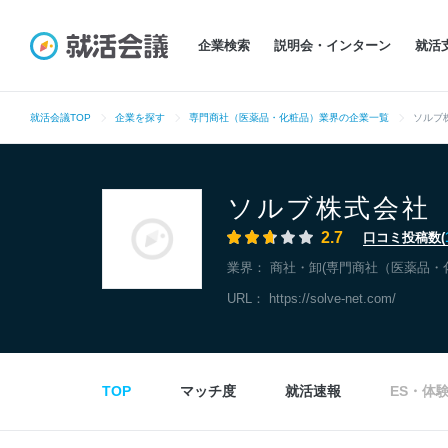
企業検索
説明会・インターン
就活
就活会議TOP
企業を探す
専門商社（医薬品・化粧品）業界の企業一覧
ソルブ
ソルブ株式会社
2.7
口コミ投稿数(
業界：
商社・卸(専門商社（医薬品・
URL：
https://solve-net.com/
TOP
マッチ度
就活速報
ES・体