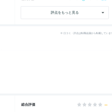
成長・将来性
1.4
評点をもっと見る
社員・管理職
2.9
ワークライフ
3.7
※ 口コミ・評点は転職会議から転載していま
女性の働きやすさ
2.9
入社後のギャップ
2.5
退職理由
3.0
--
総合評価