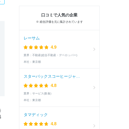
口コミで人気の企業
※ 総合評価を元に集計されています
レーサム
4.9
業界：
不動産(総合不動産・デベロッパー)
本社：
東京都
スターバックスコーヒージャパン
4.8
業界：
サービス(飲食)
本社：
東京都
考
タマディック
掲
4.8