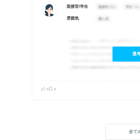
面接官/学生
雰囲気
選
0
0
告する
全て