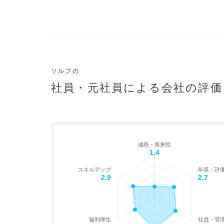
ソルブの
社員・元社員による会社の評価
成長・将来性
1.4
スキルアップ
年収・評
2.9
2.7
福利厚生
社員・管