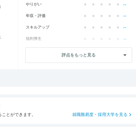
--
やりがい
価
--
年収・評価
--
スキルアップ
化
--
福利厚生
--
成長・将来性
評点をもっと見る
--
社員・管理職
--
ワークライフ
--
社風・文化
--
女性の働きやすさ
！
--
入社後のギャップ
ることができます。
就職難易度・採用大学を見る
--
入社難易度
--
おすすめ度