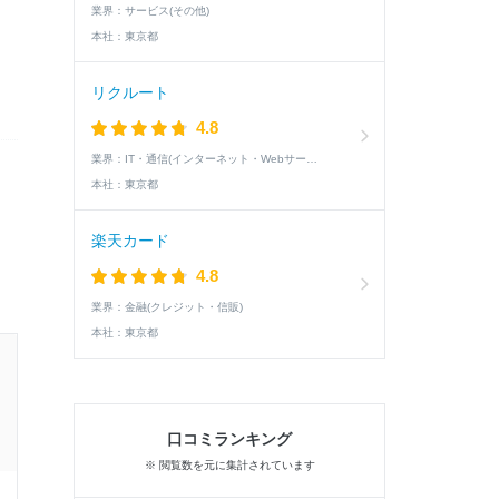
業界：
サービス(その他)
本社：
東京都
リクルート
4.8
業界：
IT・通信(インターネット・Webサービス)
本社：
東京都
楽天カード
4.8
業界：
金融(クレジット・信販)
本社：
東京都
20卒 / 理系 / 男性
内定した学生の就活速報
口コミランキング
※ 閲覧数を元に集計されています