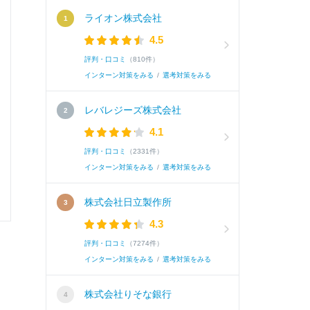
面接官/学生
ライオン株式会社
4.5
雰囲気
評判・口コミ
（810件）
インターン対策をみる
/
選考対策をみる
レバレジーズ株式会社
選考速報を
4.1
評判・口コミ
（2331件）
インターン対策をみる
/
選考対策をみる
0
0
株式会社日立製作所
4.3
評判・口コミ
（7274件）
インターン対策をみる
/
選考対策をみる
株式会社りそな銀行