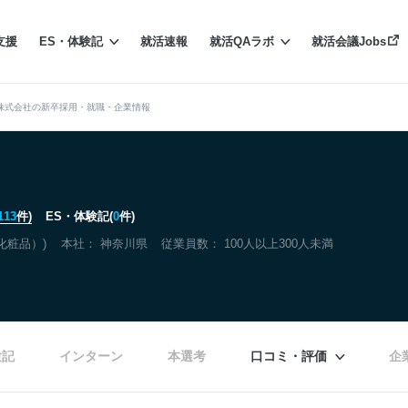
支援
ES・体験記
就活速報
就活QAラボ
就活会議Jobs
株式会社の新卒採用・就職・企業情報
113
件)
ES・体験記(
0
件)
化粧品）)
本社：
神奈川県
従業員数： 100人以上300人未満
験記
インターン
本選考
口コミ・評価
企