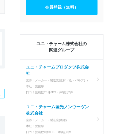
会員登録（無料）
ユニ・チャーム株式会社の
関連グループ
ユニ・チャームプロダクツ株式会
社
業界：
メーカー・製造業(素材（紙・パルプ）)
本社：
愛媛県
口コミ投稿数
74件
ES・体験記
2件
た
ユニ・チャーム国光ノンウーヴン
株式会社
業界：
メーカー・製造業(繊維)
本社：
愛媛県
口コミ投稿数
9件
ES・体験記
0件