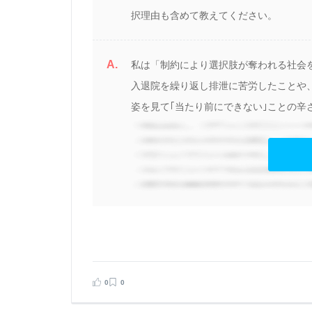
択理由も含めて教えてください。
A.
あ
私は「制約により選択肢が奪われる社会
っ
入退院を繰り返し排泄に苦労したことや
姿を見て｢当たり前にできない｣ことの辛さ
見る
告する
0
0