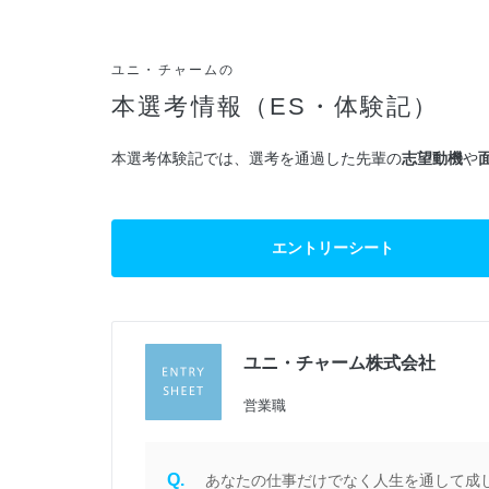
ユニ・チャームの
本選考情報（ES・体験記）
本選考体験記では、選考を通過した先輩の
志望動機
や
エントリーシート
ユニ・チャーム株式会社
過
営業職
Q.
種
あなたの仕事だけでなく人生を通して成