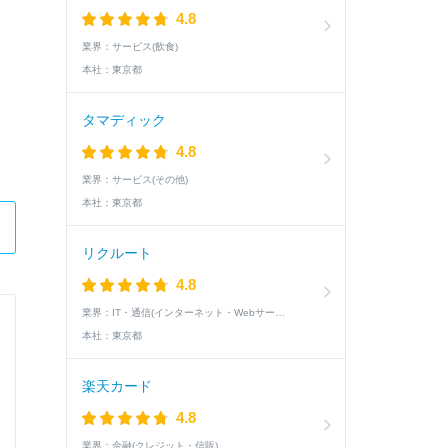
4.8
業界：
サービス(飲食)
本社：
東京都
タマディック
4.8
業界：
サービス(その他)
本社：
東京都
リクルート
4.8
業界：
IT・通信(インターネット・Webサービス)
ユニ・チャーム株式会社
本社：
東京都
営業職
楽天カード
4.8
Q.
あなたの仕事だけでなく人生を通して成し遂げ
業界：
金融(クレジット・信販)