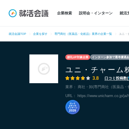
企業検索
説明会・インターン
就活
就活会議TOP
企業を探す
専門商社（医薬品・化粧品）業界の企業一覧
ユニ・
謝礼UP対象企業
インターン参加で選考優遇
ユニ・チャーム
3.8
口コミ投稿数(
業界：
商社・卸(専門商社（医薬品・
URL：
https://www.unicharm.co.jp/ja