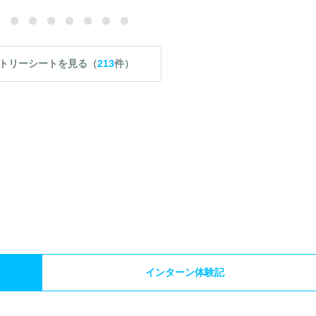
トリーシートを見る（
213
件）
）
インターン体験記