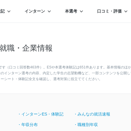
験記
インターン
本選考
口コミ・評価
就職・企業情報
です（口コミ回答数463件）。ESや本選考体験記は651件あります。基本情報のほ
去のインターン選考の内容、内定した学生の志望動機など、一部コンテンツを公開し
リーシート・体験記全文を確認し、選考対策に役立ててください。
・インターンES・体験記
・みんなの就活速報
・年収分布
・職種別年収