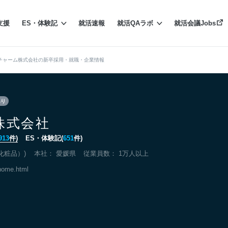
支援
ES・体験記
就活速報
就活QAラボ
就活会議Jobs
チャーム株式会社の新卒採用・就職・企業情報
あり
株式会社
913
件)
ES・体験記(
651
件)
化粧品）)
本社：
愛媛県
従業員数： 1万人以上
/home.html