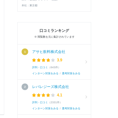
択理由も含めて教えてください。（300文字)
本社：
東京都
A.
私の自己実現のゴールは、周囲の不安や不便に
口コミランキング
られる選択肢を広げることです。ワークショッ
※ 閲覧数を元に集計されています
を起点に生活者と小売業者の双方を支える姿勢に強
アサヒ飲料株式会社
続き
3.9
評判・口コミ
（643件）
インターン対策をみる
/
選考対策をみる
レバレジーズ株式会社
4.1
評判・口コミ
（2331件）
0
0
インターン対策をみる
/
選考対策をみる