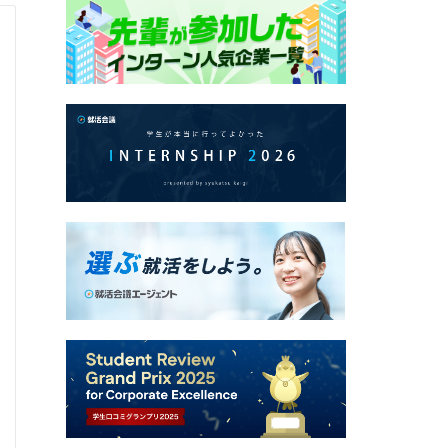
ユニ・チャーム株式会社
営業職 2Daysワークショップ / 営業職
Q.
Day ZEROに参加して、ユニ・チャームのど
A.
特に感じたのは、顧客志向、利益志向、Brand
も仰るように貴社は、2030年に売上高1.5兆
でも世界一を狙う企業だ。私は、それを可能にする
続き