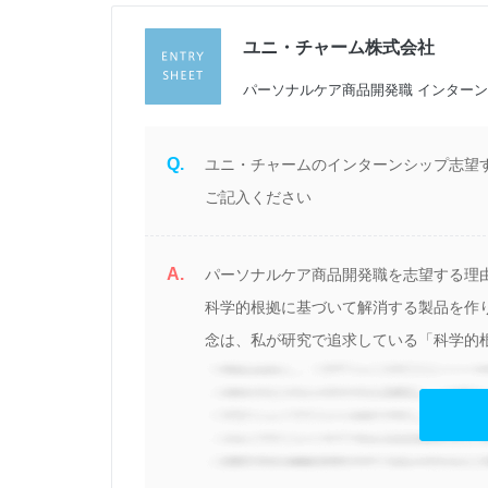
ユニ・チャーム株式会社
過
パーソナルケア商品開発職 インター
Q.
ユニ・チャームのインターンシップ志望
ご記入ください
A.
パーソナルケア商品開発職を志望する理
科学的根拠に基づいて解消する製品を作
念は、私が研究で追求している「科学的根
見る