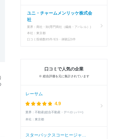
ユニ・チャームメンリッケ株式会
社
業界：
商社・卸(専門商社（繊維・アパレル）)
本社：
東京都
口コミ投稿数
85件
ES・体験記
0件
口コミで人気の企業
※ 総合評価を元に集計されています
倍
の
レーサム
4.9
業界：
不動産(総合不動産・デベロッパー)
本社：
東京都
スターバックスコーヒージャパン