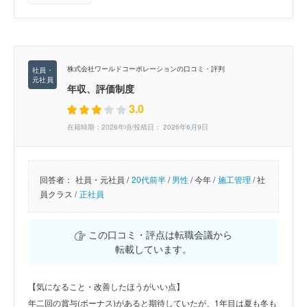
株式会社ワールドコーポレーションの口コミ・評判
年収、評価制度
3.0
在籍時期：2026年頃/投稿日： 2026年6月9日
回答者：
社員・元社員 /
20代前半
/
男性
/
今年 /
施工管理
/
社
員クラス /
正社員
この口コミ・評点は転職会議から
転載しています。
【気になること・改善したほうがいい点】
年二回の賞与(ボーナス)があると期待していたが、1年目は夏も冬も