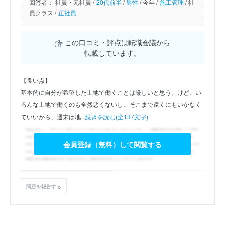
回答者：
社員・元社員 /
20代前半
/
男性
/
今年 /
施工管理
/
社
員クラス /
正社員
この口コミ・評点は転職会議から
転載しています。
【良い点】
基本的に自分が希望した土地で働くことは厳しいと思う。けど、い
ろんな土地で働くのも全然悪くないし、そこまで遠くにもいかなく
ていいから、週末は地...
続きを読む(全137文字)
会員登録（無料）して閲覧する
問題を報告する