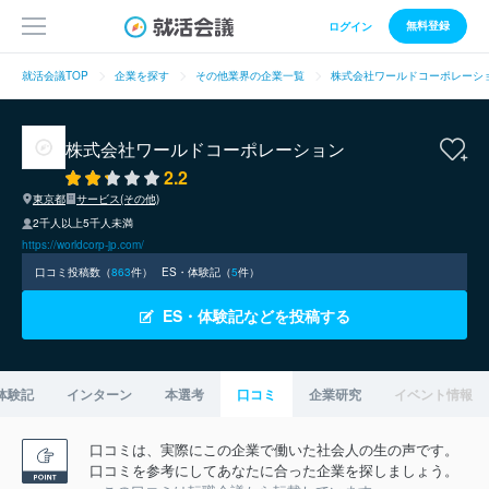
無料登録
ログイン
就活会議TOP
企業を探す
その他業界の企業一覧
株式会社ワールドコーポレーシ
株式会社ワールドコーポレーション
2.2
東京都
サービス(その他)
2千人以上5千人未満
https://worldcorp-jp.com/
口コミ投稿数（
863
件）
ES・体験記（
5
件）
ES・体験記などを投稿する
体験記
インターン
本選考
口コミ
企業研究
イベント情報
口コミは、実際にこの企業で働いた社会人の生の声です。
口コミを参考にしてあなたに合った企業を探しましょう。