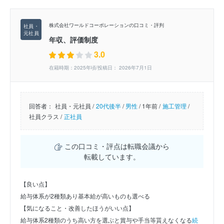
株式会社ワールドコーポレーションの口コミ・評判
年収、評価制度
3.0
在籍時期：2025年頃/投稿日： 2026年7月1日
回答者：
社員・元社員 /
20代後半
/
男性
/
1年前 /
施工管理
/
社員クラス /
正社員
この口コミ・評点は転職会議から
転載しています。
【良い点】
給与体系が2種類あり基本給が高いものも選べる
【気になること・改善したほうがいい点】
給与体系2種類のうち高い方を選ぶと賞与や手当等貰えなくなる
続