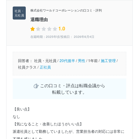
株式会社ワールドコーポレーションの口コミ・評判
退職理由
1.0
在籍時期：2025年頃/投稿日： 2026年6月4日
回答者：
社員・元社員 /
20代後半
/
男性
/
1年前 /
施工管理
/
社員クラス /
正社員
この口コミ・評点は転職会議から
転載しています。
【良い点】
なし
【気になること・改善したほうがいい点】
派遣社員として勤務していましたが、営業担当者の対応には非常に
不満を感じました。