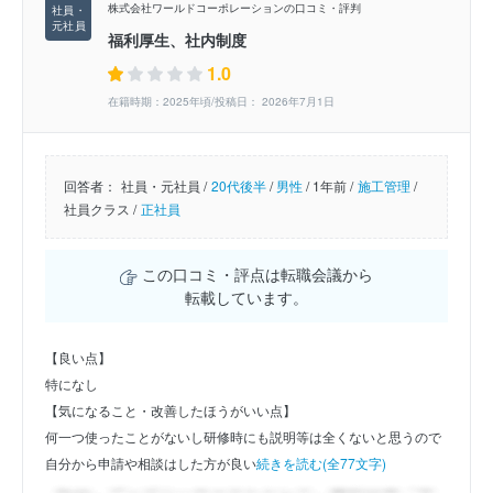
株式会社ワールドコーポレーションの口コミ・評判
福利厚生、社内制度
1.0
在籍時期：2025年頃/投稿日： 2026年7月1日
回答者：
社員・元社員 /
20代後半
/
男性
/
1年前 /
施工管理
/
社員クラス /
正社員
この口コミ・評点は転職会議から
転載しています。
【良い点】
特になし
【気になること・改善したほうがいい点】
何一つ使ったことがないし研修時にも説明等は全くないと思うので
自分から申請や相談はした方が良い
続きを読む(全77文字)