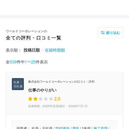
ワールドコーポレーションの
絞り込む
全ての評判・口コミ一覧
表示順：
投稿日順
在籍時期順
全
539
件中
1〜25
件表示
株式会社ワールドコーポレーションの口コミ・評判
仕事のやりがい
2.0
在籍時期：2025年頃/投稿日： 2026年7月1日
回答者：
社員・元社員 /
20代後半
/
男性
/
1年前 /
施工管理
/