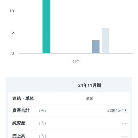
10
5
0
24年
24年11月期
連結・単体
単体
資産合計
（円）
22億4541万
純資産
----
（円）
売上高
----
（円）