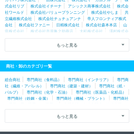
式会社リブ
株式会社イチーナ
アシックス商事株式会社
株式会
社ワールド
株式会社バリュープランニング
株式会社やしま
共
立繊維株式会社
株式会社チュチュアンナ
帝人フロンティア株式
会社
株式会社ファニー
日精株式会社
株式会社森本本店
山
音株式会社
株式会社市原亀之助商店
大松株式会社
澤村株式会
社
株式会社クラボウインターナショナル
京商株式会社
マルカ
イコーポレーション株式会社
株式会社ハヤシゴ
株式会社アスデ
もっと見る
ィック
清川株式会社
三崎商事株式会社
株式会社マ・メール
リッツジャパン株式会社
寺内株式会社
木村実業株式会社
モ
リリン株式会社
株式会社元廣
八木兵株式会社
株式会社サンウ
商社・卸のカテゴリ一覧
ェル
株式会社アドコーポレーション
外市株式会社
万兵株式会
社
株式会社ロングラン
クルーズカンパニー株式会社
瀧定名古
総合商社
専門商社（食料品）
専門商社（インテリア）
専門商
屋株式会社
株式会社ＢＭホールディングス
パシバ株式会社
タ
社（繊維・アパレル）
専門商社（建築・建材）
専門商社（紙・
ビオ株式会社
丸眞株式会社
株式会社ヤギ
株式会社ＰＡＬＴＡ
パルプ）
専門商社（化学・石油）
専門商社（医薬品・化粧品）
Ｃ
前多株式会社
ウライ株式会社
瀧本株式会社
清原株式会
専門商社（鉄鋼・金属）
専門商社（機械・プラント）
専門商社
社
クロスプラス株式会社
タキヒヨー株式会社
蝶理株式会社
（電子・電気機器・OA機器）
専門商社（自動車関連・輸送用機
株式会社スタッフインターナショナルジャパン
株式会社ウッドス
器）
専門商社（医療機器）
専門商社（文具・事務用品・日用
トック
有限会社コスミックインフォリンク
タペストリー・ジャ
もっと見る
品）
専門商社（スポーツ・レジャー用品）
専門商社（その他）
パン合同会社
株式会社ナルミヤ・インターナショナル
アニエス
ベージャパン株式会社
株式会社レナウン
株式会社アラ
株式会
社ベイクルーズ
株式会社フジコウ
株式会社ナイガイ
株式会社