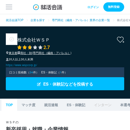
無料登録
ログイン
就活会議TOP
企業を探す
専門商社（繊維・アパレル）業界の企業一覧
株式会社
株式会社ＷＳＰ
2.7
東京都
商社・卸(専門商社（繊維・アパレル）)
20人以上30人未満
https://www.wspcorp.jp/
口コミ投稿数（
34
件）
ES・体験記（
1
件）
ES・体験記などを投稿する
TOP
マッチ度
就活速報
ES・体験記
インターン
本選
ＷＳＰの
新卒採用・就職・企業情報