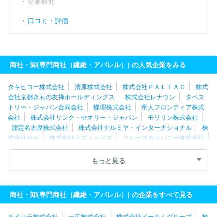
企業研究
口コミ・評価
商社・卸(専門商社（繊維・アパレル）) の人気企業をみる
タキヒヨー株式会社
清原株式会社
株式会社ＰＡＬＴＡＣ
株式
会社京都きもの友禅ホールディングス
株式会社レナウン
タペス
トリー・ジャパン合同会社
蝶理株式会社
帝人フロンティア株式
会社
株式会社リンク・セオリー・ジャパン
モリリン株式会社
瀧定名古屋株式会社
株式会社ナルミヤ・インターナショナル
株
式会社ヤギ
株式会社アズノゥアズ
クルーズカンパニー株式会社
八木兵株式会社
株式会社ナイガイ
リッツジャパン株式会社
丸眞株式会社
パシバ株式会社
クロスプラス株式会社
ハンテ
もっと見る
ィングワールドジャパン株式会社
株式会社エトワール海渡
株式
会社元廣
株式会社チュチュアンナ
株式会社マ・メール
株式会
社アラ
有限会社コスミックインフォリンク
株式会社ハヤシゴ
商社・卸(専門商社（繊維・アパレル）) の企業をすべて見る
株式会社ヒットマン
カイハラ株式会社
一広株式会社
株式会社イーカムグループ
株