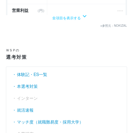
営業利益
----
（円）
全項目を表示する
経常利益
----
（円）
※参照元：NOKIZAL
当期純利益
（円）
3億1560万
利益余剰金
（円）
5億9819万
ＷＳＰの
選考対策
売上伸び率
----
（％）
営業利益率
----
（％）
体験記・ES一覧
経常利益率
----
（％）
本選考対策
インターン
就活速報
マッチ度（就職難易度・採用大学）