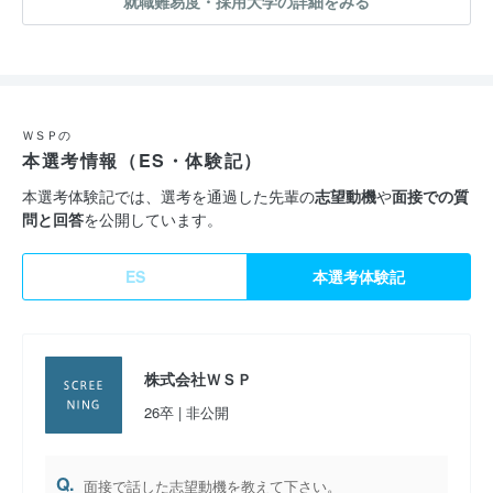
就職難易度・採用大学の詳細をみる
ＷＳＰの
本選考情報（ES・体験記）
本選考体験記では、選考を通過した先輩の
志望動機
や
面接での質
問と回答
を公開しています。
ES
本選考体験記
株式会社ＷＳＰ
26卒 | 非公開
Q.
面接で話した志望動機を教えて下さい。