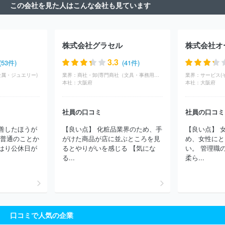
この会社を見た人はこんな会社も見ています
銀座ヨシノヤ
株式会社ヤマノホールディングス
株式会社馬里奈
西川株式会社
株式会社ヒットマン
株式会社リンク・セオリー・
ジャパン
株式会社プリンセストラヤ
株式会社エトワール海渡
株式会社ファーイーストカンパニー
ハンティングワールドジャパ
株式会社グラセル
株式会社オ
ン株式会社
株式会社京都きもの友禅ホールディングス
株式会社
アズノゥアズ
株式会社丸東
福助株式会社
株式会社エスティー
3.3
(53件)
(41件)
サービス
株式会社シンエイ
株式会社ＳＴＸ
株式会社ジーベッ
金属・ジュエリー)
業界：
商社・卸(専門商社（文具・事務用品・日用品）)
業界：
サービス(
ク
伊豆義株式会社
株式会社センコウ
増成織ネーム株式会社
本社：
大阪府
本社：
大阪府
サンコロナ小田株式会社
株式会社Ｇ＆Ｇ
株式会社シューマー
ト
株式会社三喜
株式会社アバンティ
株式会社キング
ヴァ
レンティノジャパン株式会社
株式会社リボーンカンパニー
河辺
社員の口コミ
社員の口コミ
株式会社
株式会社古荘本店
株式会社ＡＪＩＯＫＡ
スタイレム
善したほうが
【良い点】 化粧品業界のため、手
【良い点】 
株式会社
株式会社ＳＲＬ
福岡セラビ株式会社
本多タオル株式
は普通のことか
がけた商品が店に並ぶところを見
め、女性にと
会社
ほか(1850件)
はり公休日が
るとやりがいを感じる 【気にな
い。 管理職
る...
柔ら...
口コミで人気の企業