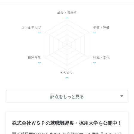
成長・将来性
--
スキルアップ
年収・評価
--
--
福利厚生
社風・文化
--
--
やりがい
--
評点をもっと見る
株式会社ＷＳＰの就職難易度・採用大学を公開中！