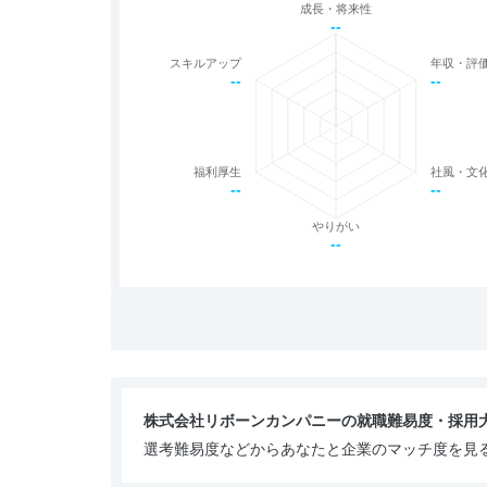
成長・将来性
--
スキルアップ
年収・評
--
--
福利厚生
社風・文
--
--
やりがい
--
株式会社リボーンカンパニーの就職難易度・採用
選考難易度などからあなたと企業のマッチ度を見