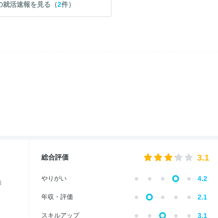
の就活速報を見る（
2
件）
3.1
総合評価
やりがい
4.2
価
年収・評価
2.1
スキルアップ
3.1