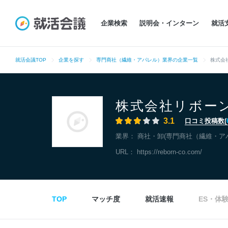
企業検索
説明会・インターン
就活
就活会議TOP
企業を探す
専門商社（繊維・アパレル）業界の企業一覧
株式会
株式会社リボー
3.1
口コミ投稿数(
業界：
商社・卸(専門商社（繊維・ア
URL：
https://reborn-co.com/
TOP
マッチ度
就活速報
ES・体