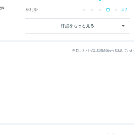
理職
福利厚生
4.2
--
成長・将来性
評点をもっと見る
--
社員・管理職
ワークライフ
3.1
※ 口コミ・評点は転職会議から転載していま
女性の働きやすさ
2.1
--
入社後のギャップ
--
退職理由