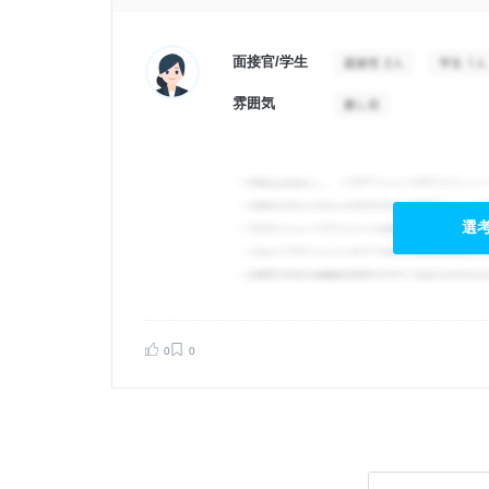
面接官/学生
雰囲気
選
0
0
告する