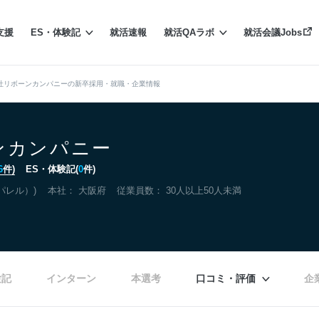
支援
ES・体験記
就活速報
就活QAラボ
就活会議Jobs
社リボーンカンパニーの新卒採用・就職・企業情報
ンカンパニー
6
件)
ES・体験記(
0
件)
パレル）)
本社：
大阪府
従業員数： 30人以上50人未満
験記
インターン
本選考
口コミ・評価
企