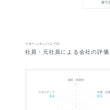
全て
リボーンカンパニーの
社員・元社員による会社の評価
成長・将来性
--
スキルアップ
年収・評
3.1
2.1