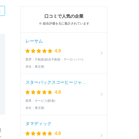
た
口コミで人気の企業
※ 総合評価を元に集計されています
レーサム
4.9
業界：
不動産(総合不動産・デベロッパー)
本社：
東京都
スターバックスコーヒージャパン
4.8
業界：
サービス(飲食)
本社：
東京都
タマディック
採
4.8
ン