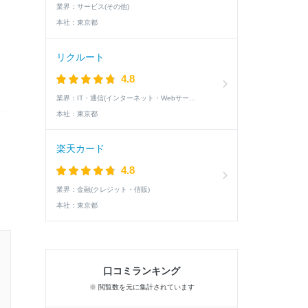
業界：
サービス(その他)
本社：
東京都
リクルート
4.8
業界：
IT・通信(インターネット・Webサービス)
本社：
東京都
楽天カード
4.8
業界：
金融(クレジット・信販)
本社：
東京都
23卒 / 文系 / 女性
口コミランキング
1次面接通過した学生の就活速報
※ 閲覧数を元に集計されています