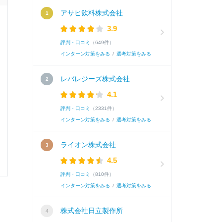
アサヒ飲料株式会社
面接官/学生
3.9
評判・口コミ
（649件）
雰囲気
インターン対策をみる
/
選考対策をみる
レバレジーズ株式会社
4.1
選考速報を
評判・口コミ
（2331件）
インターン対策をみる
/
選考対策をみる
ライオン株式会社
4.5
0
0
評判・口コミ
（810件）
インターン対策をみる
/
選考対策をみる
株式会社日立製作所