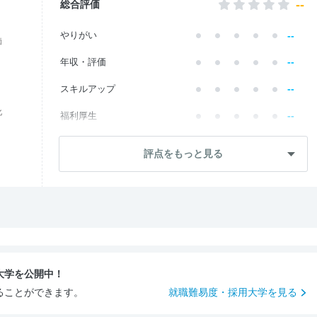
--
総合評価
--
やりがい
価
--
年収・評価
--
スキルアップ
化
--
福利厚生
--
成長・将来性
評点をもっと見る
--
社員・管理職
--
ワークライフ
--
社風・文化
--
女性の働きやすさ
大学を公開中！
--
入社後のギャップ
ることができます。
就職難易度・採用大学を見る
--
入社難易度