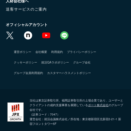
人材会社様へ
送客サービスのご案内
オフィシャルアカウント
運営ポリシー
会社概要
利用規約
プライバシーポリシー
クッキーポリシー
就活QAラボポリシー
グループ会社
グループ会員利用規約
カスタマーハラスメントポリシー
当社は東京証券取引所、福岡証券取引所の上場企業であり、ユーザーと
クライアントの成約支援事業を展開している
ポート株式会社
のグループ
会社です。
（証券コード：7047）
運営会社：就活会議株式会社／所在地：東京都新宿区北新宿2-21-1 新
宿フロントタワー5F