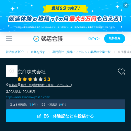
無料登録
ログイン
就活会議TOP
企業を探す
専門商社（繊維・アパレル）業界の企業一覧
京商株式
京商株式会社
3.3
京都府
商社・卸(専門商社（繊維・アパレル）)
50人以上100人未満
https://www.kimono-kyosho.com/
口コミ投稿数（
33
件）
ES・体験記（
0
件）
ES・体験記などを投稿する