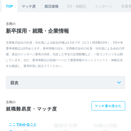
TOP
マッチ度
就活速報
ES・体験記
インターン
本選
京商の
新卒採用・就職・企業情報
京商株式会社の社員・元社員による総合評価は3.3点です（口コミ回答数33件）。ESや本
選考体験記は0件あります。基本情報のほか、京商株式会社の社員・元社員による会社の評
価、過去のインターン選考の内容、内定した学生の志望動機など、一部コンテンツを公開
しています。ぜひ、選考体験記の詳細ページにて最新情報やエントリーシート・体験記全
文を確認し、選考対策に役立ててください。
目次
京商の
マッチ度の見かた
就職難易度・マッチ度
ここでわかること