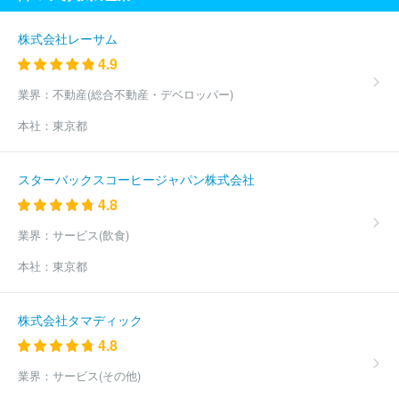
里奈
西川株式会社
株式会社ヒットマン
株式会社リンク・セオ
リー・ジャパン
株式会社プリンセストラヤ
株式会社エトワール
株式会社レーサム
海渡
株式会社ファーイーストカンパニー
ハンティングワールド
4.9
ジャパン株式会社
株式会社京都きもの友禅ホールディングス
株
式会社アズノゥアズ
株式会社丸東
福助株式会社
株式会社エス
業界：
不動産(総合不動産・デベロッパー)
ティーサービス
株式会社シンエイ
株式会社ＳＴＸ
株式会社ジ
本社：
東京都
ーベック
伊豆義株式会社
株式会社センコウ
増成織ネーム株式
会社
サンコロナ小田株式会社
株式会社Ｇ＆Ｇ
株式会社シュー
マート
株式会社三喜
株式会社アバンティ
株式会社キング
スターバックスコーヒージャパン株式会社
ヴァレンティノジャパン株式会社
株式会社リボーンカンパニー
4.8
河辺株式会社
株式会社古荘本店
株式会社ＡＪＩＯＫＡ
スタ
イレム株式会社
株式会社ＳＲＬ
福岡セラビ株式会社
本多タオ
業界：
サービス(飲食)
ル株式会社
ほか(1850件)
本社：
東京都
株式会社タマディック
4.8
業界：
サービス(その他)