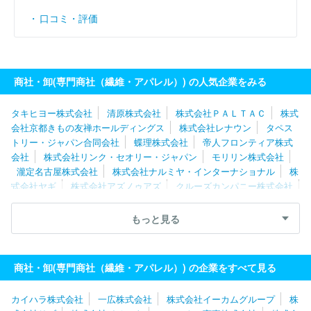
口コミ・評価
商社・卸(専門商社（繊維・アパレル）) の人気企業をみる
タキヒヨー株式会社
清原株式会社
株式会社ＰＡＬＴＡＣ
株式
会社京都きもの友禅ホールディングス
株式会社レナウン
タペス
トリー・ジャパン合同会社
蝶理株式会社
帝人フロンティア株式
会社
株式会社リンク・セオリー・ジャパン
モリリン株式会社
瀧定名古屋株式会社
株式会社ナルミヤ・インターナショナル
株
式会社ヤギ
株式会社アズノゥアズ
クルーズカンパニー株式会社
株式会社ＷＳＰ
八木兵株式会社
株式会社ナイガイ
リッツジ
ャパン株式会社
丸眞株式会社
パシバ株式会社
クロスプラス株
もっと見る
式会社
ハンティングワールドジャパン株式会社
株式会社エトワ
ール海渡
株式会社元廣
株式会社チュチュアンナ
株式会社マ・
メール
株式会社アラ
有限会社コスミックインフォリンク
株式
商社・卸(専門商社（繊維・アパレル）) の企業をすべて見る
会社ハヤシゴ
カイハラ株式会社
一広株式会社
株式会社イーカムグループ
株