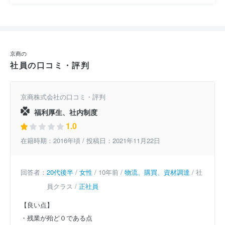
京商の
社員の口コミ・評判
京商株式会社の口コミ・評判
福利厚生、社内制度
1.0
在籍時期：2016年頃 / 投稿日：2021年11月22日
回答者：
20代後半
/
女性
/ 10年前 /
物流、購買、資材調達
/ 社
員クラス /
正社員
【良い点】
・残業が殆ど０である点