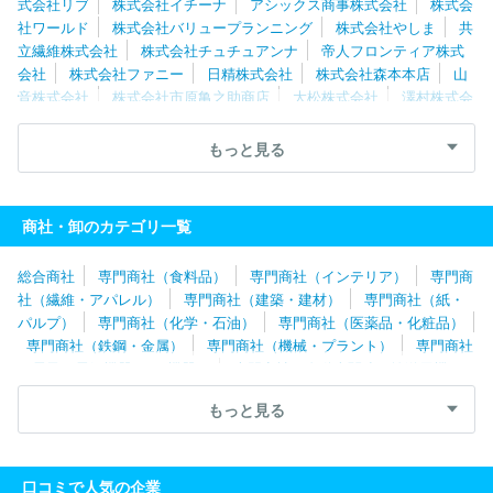
式会社リブ
株式会社イチーナ
アシックス商事株式会社
株式会
社ワールド
株式会社バリュープランニング
株式会社やしま
共
立繊維株式会社
株式会社チュチュアンナ
帝人フロンティア株式
会社
株式会社ファニー
日精株式会社
株式会社森本本店
山
音株式会社
株式会社市原亀之助商店
大松株式会社
澤村株式会
社
株式会社クラボウインターナショナル
マルカイコーポレーシ
ョン株式会社
株式会社ハヤシゴ
株式会社アスディック
清川株
もっと見る
式会社
三崎商事株式会社
株式会社マ・メール
リッツジャパン
株式会社
寺内株式会社
木村実業株式会社
モリリン株式会社
株式会社ＷＳＰ
株式会社元廣
八木兵株式会社
株式会社サン
商社・卸のカテゴリ一覧
ウェル
株式会社アドコーポレーション
外市株式会社
万兵株式
会社
株式会社ロングラン
クルーズカンパニー株式会社
瀧定名
総合商社
専門商社（食料品）
専門商社（インテリア）
専門商
古屋株式会社
株式会社ＢＭホールディングス
パシバ株式会社
社（繊維・アパレル）
専門商社（建築・建材）
専門商社（紙・
タビオ株式会社
丸眞株式会社
株式会社ヤギ
株式会社ＰＡＬ
パルプ）
専門商社（化学・石油）
専門商社（医薬品・化粧品）
ＴＡＣ
前多株式会社
ウライ株式会社
瀧本株式会社
清原株
専門商社（鉄鋼・金属）
専門商社（機械・プラント）
専門商社
式会社
クロスプラス株式会社
タキヒヨー株式会社
蝶理株式会
（電子・電気機器・OA機器）
専門商社（自動車関連・輸送用機
社
株式会社スタッフインターナショナルジャパン
株式会社ウッ
器）
専門商社（医療機器）
専門商社（文具・事務用品・日用
ドストック
有限会社コスミックインフォリンク
タペストリー・
もっと見る
品）
専門商社（スポーツ・レジャー用品）
専門商社（その他）
ジャパン合同会社
株式会社ナルミヤ・インターナショナル
アニ
エスベージャパン株式会社
株式会社レナウン
株式会社アラ
株
式会社ベイクルーズ
株式会社フジコウ
株式会社ナイガイ
株式
口コミで人気の企業
会社銀座ヨシノヤ
株式会社ヤマノホールディングス
株式会社馬