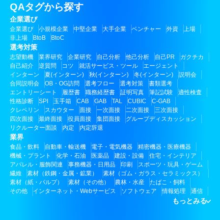
QAタグから探す
企業選び
企業選び
小規模企業
中堅企業
大手企業
ベンチャー
外資
上場
非上場
BtoB
BtoC
選考対策
志望動機
業界研究
企業研究
自己分析
他己分析
自己PR
ガクチカ
自己紹介
逆質問
コツ
就活サービス・ツール
エージェント
インターン
夏(インターン)
秋(インターン)
冬(インターン)
説明会
合同説明会
OB・OG訪問
選考フロー
選考対策
書類選考
エントリーシート
履歴書
職務経歴書
証明写真
筆記試験
適性検査
性格診断
SPI
玉手箱
CAB
GAB
TAL
CUBIC
C-GAB
クレペリン
スカウター
面接
一次面接
二次面接
三次面接
四次面接
最終面接
役員面接
集団面接
グループディスカッション
リクルーター面談
内定
内定辞退
業界
食品・飲料
自動車・輸送機
電子・電気機器
精密機器・医療機器
機械・プラント
化学・石油
医薬品
建設・設備
住宅・インテリア
アパレル・服飾関連
事務機器・日用品
印刷
スポーツ・玩具・ゲーム
繊維
素材（鉄鋼・金属・鉱業）
素材（ゴム・ガラス・セラミックス）
素材（紙・パルプ）
素材（その他）
農林・水産
たばこ・飼料
その他
インターネット・Webサービス
ソフトウェア
情報処理
通信
その他
広告代理店・広告制作
テレビ・ラジオ・放送
新聞
もっとみる
芸能・エンタメ・映画・音楽
出版業
その他
銀行
証券
生保
損保
その他保険
クレジット・信販
信用金庫・協同組合
その他