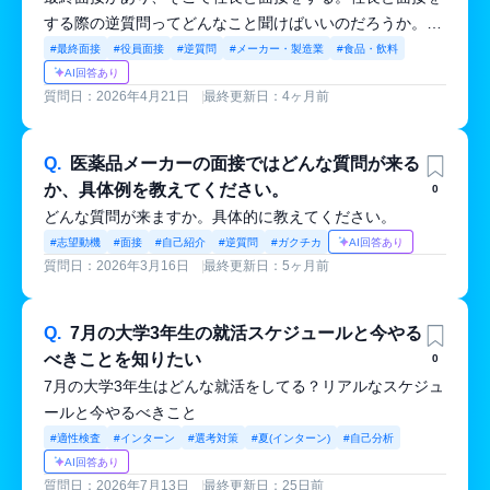
する際の逆質問ってどんなこと聞けばいいのだろうか。日
本ハムファクトリ―の最終面接
#最終面接
#役員面接
#逆質問
#メーカー・製造業
#食品・飲料
AI回答あり
質問日：2026年4月21日
最終更新日：4ヶ月前
Q.
医薬品メーカーの面接ではどんな質問が来る
か、具体例を教えてください。
0
どんな質問が来ますか。具体的に教えてください。
#志望動機
#面接
#自己紹介
#逆質問
#ガクチカ
AI回答あり
質問日：2026年3月16日
最終更新日：5ヶ月前
Q.
7月の大学3年生の就活スケジュールと今やる
べきことを知りたい
0
7月の大学3年生はどんな就活をしてる？リアルなスケジュ
ールと今やるべきこと
#適性検査
#インターン
#選考対策
#夏(インターン)
#自己分析
AI回答あり
質問日：2026年7月13日
最終更新日：25日前