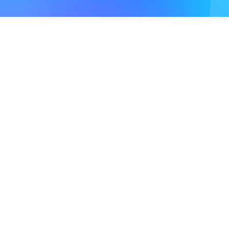
宣伝・広報
経営企画
技術
基礎研究
応用研究・技術開発
生産・製造技術開発
機械・電機・電子機器設計
生産管理・品質管理・メンテナンス
物流・在庫管理
建築・土木技術者
施工管理
販売促進・営業推進
販売・サービススタッフ
店舗開発
クリエイティブ
編集・制作
記者・ライター
デザイナー
エンジニア・プログラマー
Webプロデューサー・ディレクター
ゲームクリエイター
システムアナリスト
コンサルタント・研究員
トレーダー・ディーラー
証券アナリスト
栄養士・管理栄養士
アナウンサー
看護師
薬剤師
医療技師（臨床検査技師など）
介護福祉・社会福祉士
ホームヘルパー
教師・保育士
警察官・自衛官
属性
理系
文系
専門学校
大学院
当社は東京証券取引所、福岡証券取引所の上場企業であり、ユーザーと
アピール内容
クライアントの成約支援事業を展開している
ポート株式会社
のグループ
コミュニケーション能力
強み
弱み
長所
短所
責任感
柔軟性
会社です。
行動力
真面目
（証券コード：7047）
英語
特技
留学
資格
運営会社：就活会議株式会社／所在地：東京都新宿区北新宿2-21-1 新
悩み
宿フロントタワー5F
ストレス・不安
キャリアプラン・働き方
モチベーション
SNS
マナー
マナー
就活会議を運営する就活会議株式会社は、届出電気通信事業者として総務省の認可（許
髪型・身だしなみ
持ち物
メール
電話
敬語・言葉の意味
可番号 ：A-02-18293）を受けた会社です。
評判・待遇
初任給
年収
ボーナス・賞与
福利厚生
家賃補助
評判
口コミ
離職率