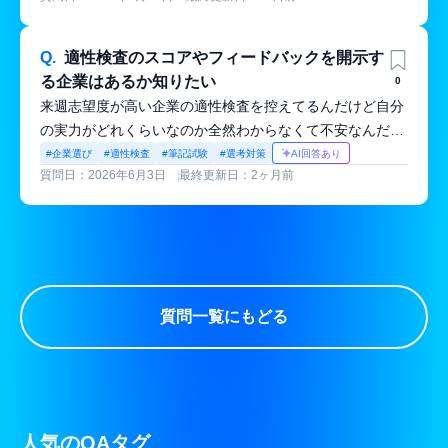
Q.
適性検査のスコアやフィードバックを開示す
る企業はあるか知りたい
0
来週志望度が高い企業の適性検査を控えてるんだけど自分
の実力がどれくらいなのか全然わからなくて不安なんだよ
ね。普通は点数とか見られないって聞くけど、受検後にス
#企業選び
#適性検査
#筆記試験
#選考対策
AI回答あり
質問日：2026年6月3日
最終更新日：2ヶ月前
コアやフィードバックをしっかり開示してくれる太っ腹な
会社ってあったりするのかな？もし知ってたら具体的な社
名とか教えてほしいな！
質問一覧にもどる
人気のQAタグ