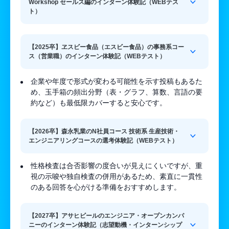
Workshop セールス編のインターン体験記（WEBテス
ト）
【2025卒】ヱスビー食品（エスビー食品）の事務系コー
ス（営業職）のインターン体験記（WEBテスト）
企業や年度で形式が変わる可能性を示す投稿もあるた
め、玉手箱の頻出分野（表・グラフ、算数、言語の要
約など）も最低限カバーすると安心です。
【2026卒】森永乳業のN社員コース 技術系 生産技術・
エンジニアリングコースの選考体験記（WEBテスト）
性格検査は合否影響の度合いが見えにくいですが、重
視の示唆や独自検査の併用があるため、素直に一貫性
のある回答を心がける準備をおすすめします。
【2027卒】アサヒビールのエンジニア・オープンカンパ
ニーのインターン体験記（志望動機・インターンシップ