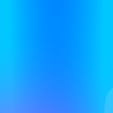
総合不動産・デベロッパー
不動産・賃貸
電気・電力
ガス
水道
熱供給業
鉄道
航空・空港
貨物（陸運）
貨物（水運・海運）
貨物（倉庫）
郵便
タクシー・バス
ホテル・旅行
飲食
教育・塾
アミューズメント・レジャー
美容・理容・フィットネス・エステ
ブライダル・冠婚葬祭
リース・レンタル
警備・安全・メンテナンス・清掃
専門事務所
協同組合
その他
百貨店・スーパー
コンビニエンスストア
アパレル
食品
家電・OA機器
ホームセンター・生活関連
医薬品・化粧品
自動車・バイク
書籍・音楽・インテリア
スポーツ・レジャー・ホビー・ペット関連
メガネ・貴金属・ジュエリー
流通・運輸
その他
総合商社
専門商社（食料品）
専門商社（インテリア）
専門商社（繊維・アパレル）
専門商社（建築・建材）
専門商社（紙・パルプ）
専門商社（化学・石油）
専門商社（医薬品・化粧品）
専門商社（鉄鋼・金属）
専門商社（機械・プラント）
専門商社（電子・電気機器・OA機器）
専門商社（自動車関連・輸送用機器）
専門商社（医療機器）
専門商社（文具・事務用品・日用品）
専門商社（スポーツ・レジャー用品）
専門商社（その他）
コンサルティング
シンクタンク
医療
福祉
その他
学校
官公庁
研究機関
一般社団法人・独立行政法人・NPO
職種
営業
事務
総務・業務
人事・労務
財務・会計・経理
法務・審査・特許
商品企画・プランニング
調査・マーケティング