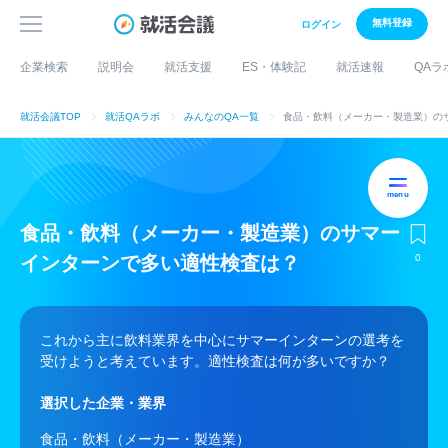
無料登録
ログイン
企業検索
説明会
就活支援
ES・体験記
就活速報
QAラ
就活会議TOP
就活QAラボ
みんなのQA一覧
食品・飲料（メーカー・製造業）のサマ
menu
食品・飲料（メーカー・製造業）のサマー
インターンで多い適性検査は？
0
これから主に飲料業界を中心にサマーインターンの選考を
受けようと考えています。適性検査は何が多いですか？
選択した企業・業界
食品・飲料（メーカー・製造業）