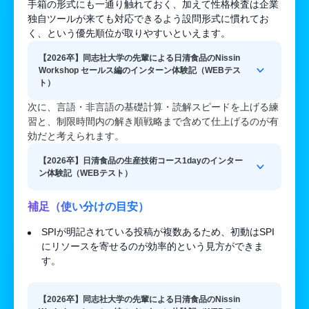
手箱の形式にも一通り触れておく、加えて性格検査は企業
独自ツールが来ても対応できるよう設問形式に慣れてお
く、という優先順位が取りやすいといえます。
【2026卒】同志社大学の先輩による日清食品のNissin
Workshop セールス編のインターン体験記（WEBテス
ト）
次に、言語・非言語の基礎計算・読解スピードを上げる練
習と、制限時間内の解き順戦略まで含めて仕上げるのが有
効だと考えられます。
【2026卒】日清食品の生産技術コース1dayのインター
ン体験記（WEBテスト）
補足（使い分けの目安）
SPIが明記されている投稿が複数あるため、初動はSPI
にリソースを寄せるのが効率的という見方ができま
す。
【2026卒】同志社大学の先輩による日清食品のNissin