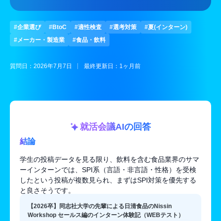
#企業選び
#BtoC
#適性検査
#選考対策
#夏(インターン)
#メーカー・製造業
#食品・飲料
質問日：2026年7月7日
最終更新日：1ヶ月前
就活会議AIの回答
結論
学生の投稿データを見る限り、飲料を含む食品業界のサマ
ーインターンでは、SPI系（言語・非言語・性格）を受検
したという投稿が複数見られ、まずはSPI対策を優先する
と良さそうです。
【2026卒】同志社大学の先輩による日清食品のNissin
Workshop セールス編のインターン体験記（WEBテスト）