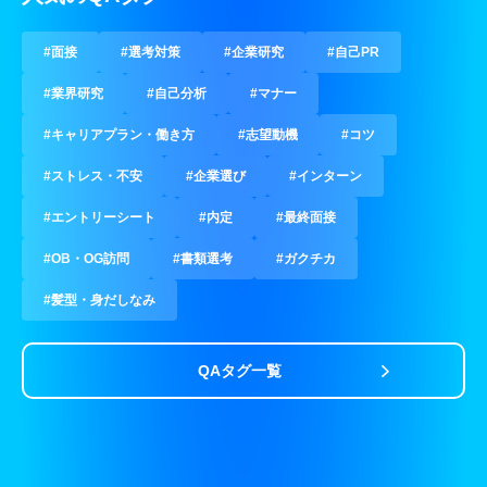
#面接
#選考対策
#企業研究
#自己PR
#業界研究
#自己分析
#マナー
#キャリアプラン・働き方
#志望動機
#コツ
#ストレス・不安
#企業選び
#インターン
#エントリーシート
#内定
#最終面接
#OB・OG訪問
#書類選考
#ガクチカ
#髪型・身だしなみ
QAタグ一覧