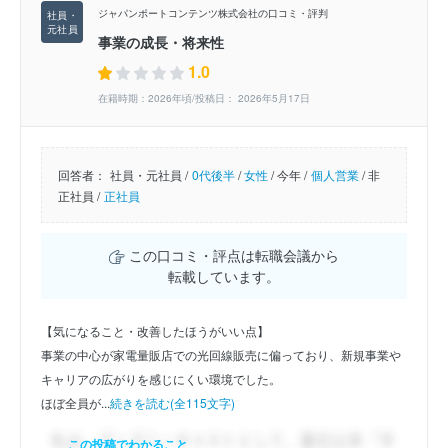
ジャパンポートコンテンツ株式会社の口コミ・評判
事業の成長・将来性
1.0
在籍時期：2026年頃/投稿日： 2026年5月17日
回答者：
社員・元社員 /
0代後半
/
女性
/
今年 /
個人営業
/
非
正社員 /
正社員
この口コミ・評点は転職会議から
転載しています。
【気になること・改善したほうがいい点】
事業の中心が家電量販店での光回線販売に偏っており、新規事業や
キャリアの広がりを感じにくい環境でした。
ほぼ全員が...
続きを読む(全115文字)
この投稿でわかること