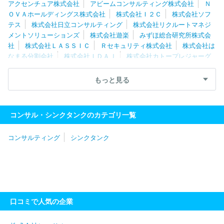
アクセンチュア株式会社
アビームコンサルティング株式会社
Ｎ
ＯＶＡホールディングス株式会社
株式会社Ｉ２Ｃ
株式会社ソフ
テス
株式会社日立コンサルティング
株式会社リクルートマネジ
メントソリューションズ
株式会社遊楽
みずほ総合研究所株式会
社
株式会社ＬＡＳＳＩＣ
Ｒセキュリティ株式会社
株式会社は
なまる分割会社
株式会社ＩＤＡＪ
株式会社カトープレジャーグ
ループ
ＲＥＸＴ Ｈｏｌｄｉｎｇｓ株式会社
株式会社日本能率
協会コンサルティング
フロンティア・マネジメント株式会社
山
もっと見る
田コンサルティンググループ株式会社
株式会社武蔵野
株式会社
ソリマチ技研
株式会社船井総合研究所
一般社団法人日本能率協
会
株式会社シップ
ＭＥＴＡＴＥＡＭ株式会社
株式会社ブラヴ
コンサル・シンクタンクのカテゴリ一覧
ィッシモ
株式会社船井総研サプライチェーンコンサルティング
株式会社Ｌｅｇａｓｅｅｄ
東急ファイナンスアンドアカウンティ
コンサルティング
シンクタンク
ング株式会社
ｊ．ｕｎｉｏｎ株式会社
ＩＰＧデクストラ・ジャ
パン株式会社
口コミで人気の企業