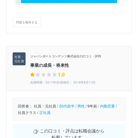
問題を報告する
ジャパンポートコンテンツ株式会社の口コミ・評判
事業の成長・将来性
1.0
在籍時期：2017年頃/投稿日： 2018年8月17日
回答者：
社員・元社員 /
20代前半
/
男性
/
9年前 /
内勤営業
/
社員クラス /
正社員
この口コミ・評点は転職会議から
転載しています。