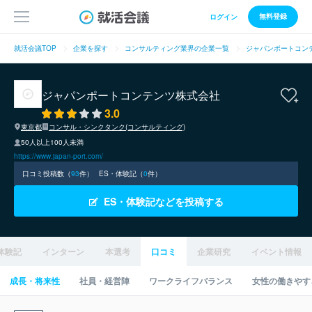
無料登録
ログイン
就活会議TOP
企業を探す
コンサルティング業界の企業一覧
ジャパンポートコン
ジャパンポートコンテンツ株式会社
3.0
東京都
コンサル・シンクタンク(コンサルティング)
50人以上100人未満
https://www.japan-port.com/
口コミ投稿数（
93
件）
ES・体験記（
0
件）
ES・体験記などを投稿する
体験記
インターン
本選考
口コミ
企業研究
イベント情報
成長・将来性
社員・経営陣
ワークライフバランス
女性の働きやす