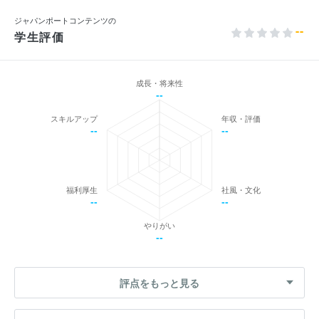
ジャパンポートコンテンツの
--
学生評価
成長・将来性
--
スキルアップ
年収・評価
--
--
福利厚生
社風・文化
--
--
やりがい
--
評点をもっと見る