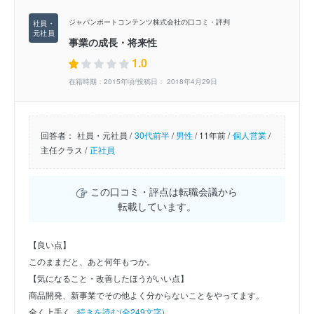
ジャパンポートコンテンツ株式会社の口コミ・評判
事業の成長・将来性
1.0
在籍時期：2015年頃/投稿日： 2018年4月29日
回答者：
社員・元社員 /
30代前半
/
男性
/
11年前 /
個人営業
/
主任クラス /
正社員
この口コミ・評点は転職会議から
転載しています。
【良い点】
このままだと、あと何年もつか。
【気になること・改善したほうがいい点】
商品開発、新事業でその他よく分からないことをやってます。
全く上手く...
続きを読む(全249文字)