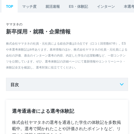
TOP
マッチ度
就活速報
ES・体験記
インターン
本選
ヤマタネの
新卒採用・就職・企業情報
株式会社ヤマタネの社員・元社員による総合評価は3.0点です（口コミ回答数67件）。ES
や本選考体験記は6件あります。基本情報のほか、株式会社ヤマタネの社員・元社員による
会社の評価、過去のインターン選考の内容、内定した学生の志望動機など、一部コンテン
ツを公開しています。ぜひ、選考体験記の詳細ページにて最新情報やエントリーシート・
体験記全文を確認し、選考対策に役立ててください。
目次
選考通過者による選考体験記
株式会社ヤマタネの選考を通過した学生の体験記を多数掲
載中。選考で聞かれたことや評価されたポイントなど、リ