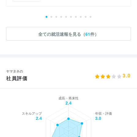
全ての就活速報を見る（
61
件）
ヤマタネの
3.0
社員評価
成長・将来性
2.4
スキルアップ
年収・評価
2.4
3.0