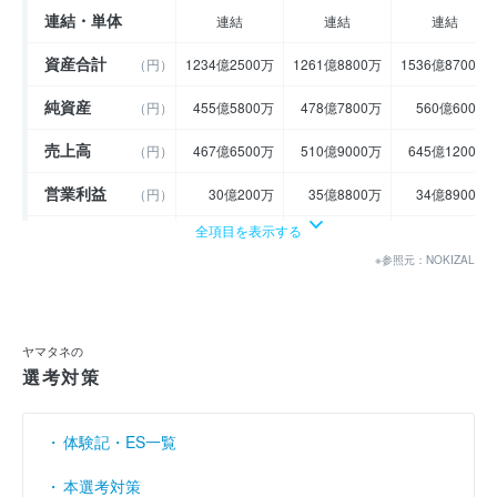
連結・単体
連結
連結
連結
資産合計
（円）
1234億2500万
1261億8800万
1536億8700万
純資産
（円）
455億5800万
478億7800万
560億600万
売上高
（円）
467億6500万
510億9000万
645億1200万
営業利益
（円）
30億200万
35億8800万
34億8900万
全項目を表示する
経常利益
（円）
26億5500万
35億100万
31億8400万
※参照元：NOKIZAL
当期純利益
（円）
18億3200万
21億5000万
24億4200万
利益余剰金
----
----
----
（円）
ヤマタネの
売上伸び率
（％）
- 3.95
9.25
26.27
選考対策
営業利益率
（％）
6.42
7.02
5.41
体験記・ES一覧
経常利益率
（％）
5.68
6.85
4.94
本選考対策