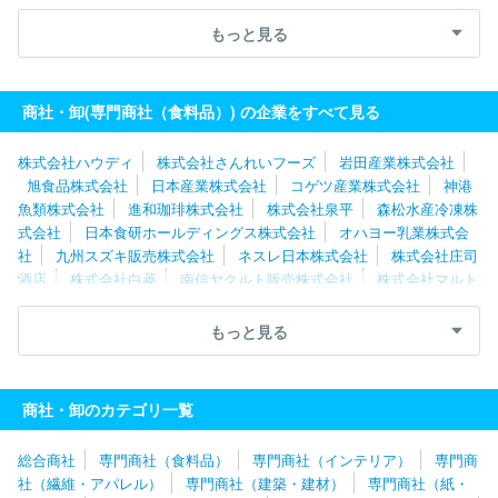
式会社マルイチ産商
東洋冷蔵株式会社
株式会社ナリコマエンタ
ープライズ
株式会社庄司酒店
株式会社極洋
東京青果株式会
もっと見る
社
九州スズキ販売株式会社
尾家産業株式会社
エンド商事株式
会社
オハヨー乳業株式会社
日本産業株式会社
北海道酒類販売
株式会社
株式会社フィラディス
商社・卸(専門商社（食料品）) の企業をすべて見る
株式会社ハウディ
株式会社さんれいフーズ
岩田産業株式会社
旭食品株式会社
日本産業株式会社
コゲツ産業株式会社
神港
魚類株式会社
進和珈琲株式会社
株式会社泉平
森松水産冷凍株
式会社
日本食研ホールディングス株式会社
オハヨー乳業株式会
社
九州スズキ販売株式会社
ネスレ日本株式会社
株式会社庄司
酒店
株式会社白菱
南信ヤクルト販売株式会社
株式会社マルト
水谷
大和産業株式会社
株式会社大光
株式会社名給
名古屋
ヤクルト販売株式会社
株式会社昭和
株式会社戸田酒販
株式会
もっと見る
社トーカン
カナカン株式会社
大塚化学株式会社
株式会社泉州
屋
株式会社山星屋
中井青果株式会社
大京魚類株式会社
東
海澱粉株式会社
北陸コカ・コーラボトリング株式会社
株式会社
商社・卸のカテゴリ一覧
大水
株式会社Ｒ＆Ｃながの青果
株式会社タキダエンタープライ
ズ
尾家産業株式会社
株式会社ジー・コミュニケーション
日本
総合商社
専門商社（食料品）
専門商社（インテリア）
専門商
ハム株式会社
エンド商事株式会社
株式会社ナリコマエンタープ
社（繊維・アパレル）
専門商社（建築・建材）
専門商社（紙・
ライズ
小川珈琲株式会社
伊藤忠食品株式会社
株式会社マキシ