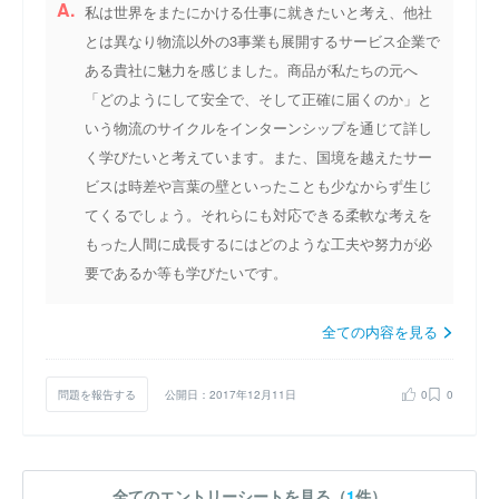
A.
私は世界をまたにかける仕事に就きたいと考え、他社
とは異なり物流以外の3事業も展開するサービス企業で
ある貴社に魅力を感じました。商品が私たちの元へ
「どのようにして安全で、そして正確に届くのか」と
いう物流のサイクルをインターンシップを通じて詳し
く学びたいと考えています。また、国境を越えたサー
ビスは時差や言葉の壁といったことも少なからず生じ
てくるでしょう。それらにも対応できる柔軟な考えを
もった人間に成長するにはどのような工夫や努力が必
要であるか等も学びたいです。
全ての内容を見る
問題を報告する
公開日：2017年12月11日
0
0
全てのエントリーシートを見る（
1
件）