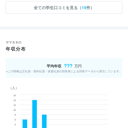
全ての学生口コミを見る（
15
件）
ヤマタネの
年収分布
???
平均年収
万円
※この情報は正社員・契約社員・派遣社員の回答者による回答データから算出しています。
（人）
16
14
12
10
8
6
4