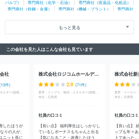
パルプ）
専門商社（化学・石油）
専門商社（医薬品・化粧品）
ム
株式会社マルイチ産商
中部水産株式会社
名古屋エアケータ
専門商社（鉄鋼・金属）
専門商社（機械・プラント）
専門商社
リング株式会社
総合食品エスイー株式会社
岐阜中央青果株式会
（電子・電気機器・OA機器）
専門商社（自動車関連・輸送用機
社
丸水札幌中央水産株式会社
大槻食材株式会社
宇都宮ヤクル
器）
専門商社（医療機器）
専門商社（文具・事務用品・日用
ト販売株式会社
株式会社ニッカネ
丸大堀内株式会社
仙都魚類
もっと見る
品）
専門商社（スポーツ・レジャー用品）
専門商社（その他）
株式会社
株式会社十文字チキンカンパニー
株式会社阿部長商店
株式会社庫や
北海道酒類販売株式会社
株式会社ナシオ
株式
会社京樽分割会社
双日食料株式会社
株式会社ぬ利彦
三幸食品
この会社を見た人はこんな会社も見ています
株式会社
デリア食品株式会社
株式会社八千代ポートリー
株式
会社ＮＩＧＩＴＡ
株式会社ベジテック
ベンダーサービス株式会
社
中央魚類株式会社
ＡＮＡフーズ株式会社
日成共益株式会
社
株式会社自遊人
三菱食品株式会社
ジェノスグループ株式会
会社
株式会社ロジコムホールディングス
株式会社新
社
株式会社坂口
ユーシーシーコーヒープロフェッショナル株式
会社
ニチモウ株式会社
株式会社ペッパーフードサービス
株式
2.9
(13件)
(71件)
会社河内屋ジェノス
株式会社日本アクセス
株式会社フィラディ
インフラ・物流・エネルギー(貨物（陸運）)
業界：
インフラ・物流・エネルギー(貨物（倉庫）)
業界：
メーカー・
ス
株式会社ミツハシ
株式会社日京クリエイト
株式会社ニチレ
本社：
広島県
本社：
兵庫県
イフレッシュ
丸紅シーフーズ株式会社
東洋冷蔵株式会社
東京
青果株式会社
株式会社極洋
荒井商事株式会社
横浜丸中青果株
式会社
株式会社ドトールコーヒー
ＪＡ全農ミートフーズ株式会
社員の口コミ
社員の口コミ
社
株式会社船昌
西日本フード株式会社
トウショク株式会社
善したほうが
【良い点】 福利厚生はしっかりし
【良い点】 
ひかり味噌株式会社
株式会社モリタ屋
株式会社ラクト・ジャパ
いなりの人が、
ているしボーナスもちゃんと出る
ップも年々あ
ン
株式会社ニッスイ
ほか(2908件)
ユニット長に
【気になること・改善したほう
上であった。