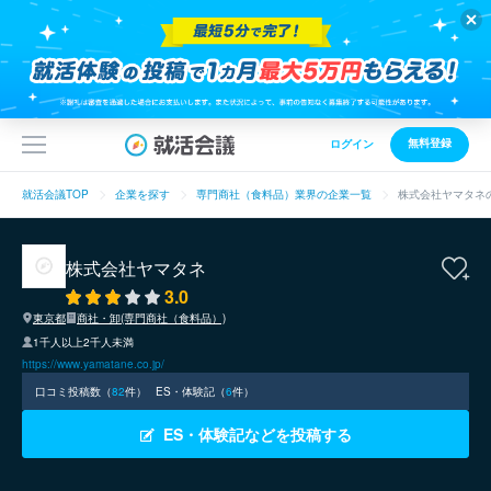
無料登録
ログイン
就活会議TOP
企業を探す
専門商社（食料品）業界の企業一覧
株式会社ヤマタネ
株式会社ヤマタネ
3.0
東京都
商社・卸(専門商社（食料品）)
1千人以上2千人未満
https://www.yamatane.co.jp/
口コミ投稿数（
82
件）
ES・体験記（
6
件）
ES・体験記などを投稿する