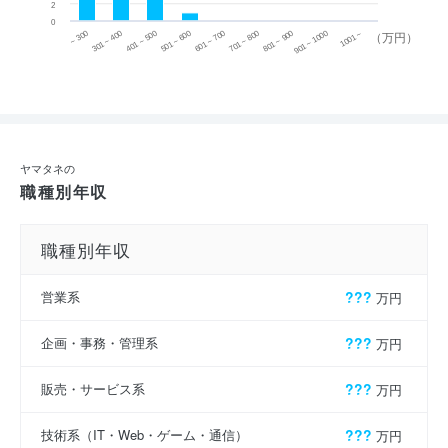
2
0
~ 300
701 ~ 800
301 ~ 400
801 ~ 900
401 ~ 500
901 ~ 1000
501 ~ 600
601 ~ 700
1001 ~
（万円）
ヤマタネの
職種別年収
職種別年収
営業系
???
万円
企画・事務・管理系
???
万円
販売・サービス系
???
万円
技術系（IT・Web・ゲーム・通信）
???
万円