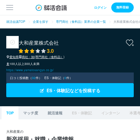
無料登録
ログイン
就活会議TOP
企業を探す
専門商社（食料品）業界の企業一覧
大和産業株式会社
大和産業株式会社
3.0
愛知県
商社・卸(専門商社（食料品）)
100人以上300人未満
https://www.yamatosangyo.co.jp/
口コミ投稿数（
32
件）
ES・体験記（
0
件）
ES・体験記などを投稿する
TOP
マッチ度
就活速報
ES・体験記
インターン
本選
大和産業の
新卒採用・就職・企業情報