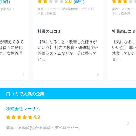
2.0
(19件)
(88件)
ノス
株式会社日本アクセス
株式会社フィラディス
株式会社ミ
食料品）)
業界：
メーカー・製造業(機械・プラント)
業界：
ツハシ
株式会社日京クリエイト
株式会社ニチレイフレッシュ
本社：
奈良県
本社：
奈良県
丸紅シーフーズ株式会社
東洋冷蔵株式会社
東京青果株式会社
株式会社極洋
荒井商事株式会社
横浜丸中青果株式会社
株式
会社ドトールコーヒー
株式会社ヤマタネ
ＪＡ全農ミートフーズ
社員の口コミ
社員の口コミ
株式会社
株式会社船昌
西日本フード株式会社
トウショク株式
員が増えてきて
【気になること・改善したほうが
【気になるこ
会社
ひかり味噌株式会社
株式会社モリタ屋
株式会社ラクト・
は徐々に良化
いい点】 社内の教育・研修制度や
いい点】 非
ジャパン
株式会社ニッスイ
ほか(2908件)
す。女性管理
評価システムなどが十分に整って
就業していた
い...
ョ...
口コミで人気の企業
株式会社レーサム
4.9
業界：
不動産(総合不動産・デベロッパー)