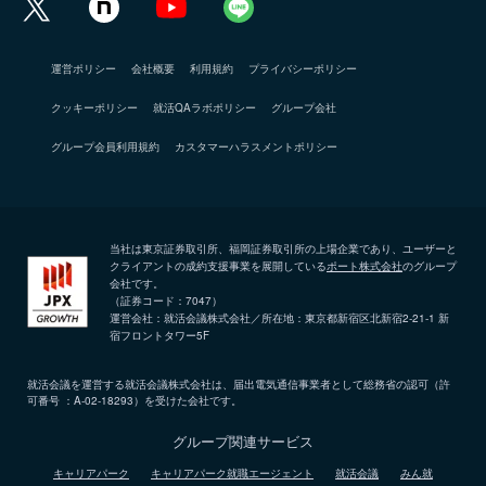
運営ポリシー
会社概要
利用規約
プライバシーポリシー
クッキーポリシー
就活QAラボポリシー
グループ会社
グループ会員利用規約
カスタマーハラスメントポリシー
当社は東京証券取引所、福岡証券取引所の上場企業であり、ユーザーと
クライアントの成約支援事業を展開している
ポート株式会社
のグループ
会社です。
（証券コード：7047）
運営会社：就活会議株式会社／所在地：東京都新宿区北新宿2-21-1 新
宿フロントタワー5F
就活会議を運営する就活会議株式会社は、届出電気通信事業者として総務省の認可（許
可番号 ：A-02-18293）を受けた会社です。