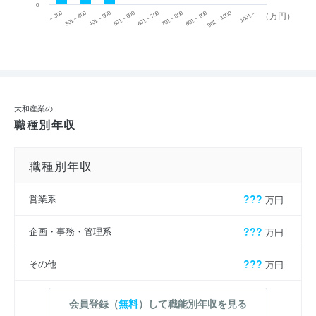
0
~ 300
701 ~ 800
301 ~ 400
801 ~ 900
401 ~ 500
901 ~ 1000
501 ~ 600
601 ~ 700
1001 ~
（万円）
大和産業の
職種別年収
職種別年収
営業系
???
万円
企画・事務・管理系
???
万円
その他
???
万円
会員登録（
無料
）して職能別年収を見る