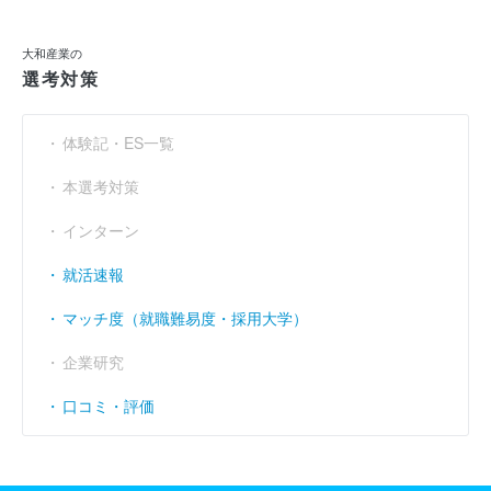
利益余剰金
（円）
137億1300万
145億2000万
156億8300万
大和産業の
選考対策
売上伸び率
（％）
- 3.17
- 0.55
6.4
営業利益率
----
----
----
（％）
体験記・ES一覧
経常利益率
----
----
----
（％）
本選考対策
インターン
就活速報
マッチ度（就職難易度・採用大学）
企業研究
口コミ・評価