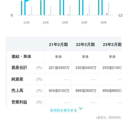
0
-12
21年
22年
23年
24年
25年
21年3月期
22年3月期
23年3月期
連結・単体
単体
単体
単体
資産合計
（円）
221億4300万
230億3400万
253億2100万
純資産
----
----
----
（円）
売上高
（円）
904億3100万
899億3600万
956億8900万
営業利益
----
----
----
（円）
全項目を表示する
経常利益
----
----
----
（円）
※参照元：NOKIZAL
当期純利益
（円）
8億1900万
10億4700万
12億