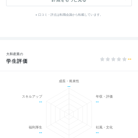
※ 口コミ・評点は転職会議から転載しています。
大和産業の
--
学生評価
成長・将来性
--
スキルアップ
年収・評価
--
--
福利厚生
社風・文化
--
--