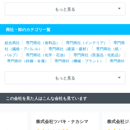
水谷
株式会社大光
株式会社名給
名古屋ヤクルト販売株式会
社
株式会社昭和
株式会社戸田酒販
株式会社トーカン
カナ
もっと見る
カン株式会社
大塚化学株式会社
株式会社泉州屋
株式会社山星
屋
中井青果株式会社
大京魚類株式会社
東海澱粉株式会社
北陸コカ・コーラボトリング株式会社
株式会社大水
株式会社Ｒ
商社・卸のカテゴリ一覧
＆Ｃながの青果
株式会社タキダエンタープライズ
尾家産業株式
会社
株式会社ジー・コミュニケーション
日本ハム株式会社
エ
総合商社
専門商社（食料品）
専門商社（インテリア）
専門商
ンド商事株式会社
株式会社ナリコマエンタープライズ
小川珈琲
社（繊維・アパレル）
専門商社（建築・建材）
専門商社（紙・
株式会社
伊藤忠食品株式会社
株式会社マキシム
株式会社マル
パルプ）
専門商社（化学・石油）
専門商社（医薬品・化粧品）
イチ産商
中部水産株式会社
名古屋エアケータリング株式会社
専門商社（鉄鋼・金属）
専門商社（機械・プラント）
専門商社
総合食品エスイー株式会社
岐阜中央青果株式会社
丸水札幌中央
（電子・電気機器・OA機器）
専門商社（自動車関連・輸送用機
水産株式会社
大槻食材株式会社
宇都宮ヤクルト販売株式会社
器）
専門商社（医療機器）
専門商社（文具・事務用品・日用
株式会社ニッカネ
丸大堀内株式会社
仙都魚類株式会社
株式
もっと見る
品）
専門商社（スポーツ・レジャー用品）
専門商社（その他）
会社十文字チキンカンパニー
株式会社阿部長商店
株式会社庫や
北海道酒類販売株式会社
株式会社ナシオ
株式会社京樽分割会
社
双日食料株式会社
株式会社ぬ利彦
三幸食品株式会社
デ
この会社を見た人はこんな会社も見ています
リア食品株式会社
株式会社八千代ポートリー
株式会社ＮＩＧＩ
ＴＡ
株式会社ベジテック
ベンダーサービス株式会社
中央魚類
株式会社
ＡＮＡフーズ株式会社
日成共益株式会社
株式会社自
遊人
三菱食品株式会社
ジェノスグループ株式会社
株式会社坂
株式会社ツバキ・ナカシマ
口
ユーシーシーコーヒープロフェッショナル株式会社
ニチモウ
株式会社
株式会社ペッパーフードサービス
株式会社河内屋ジェ