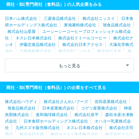
商社・卸(専門商社（食料品）) の人気企業をみる
日本ハム株式会社
三菱食品株式会社
株式会社ニッスイ
日本食
研ホールディングス株式会社
東海澱粉株式会社
旭食品株式会社
株式会社山星屋
ユーシーシーコーヒープロフェッショナル株式会
社
ネスレ日本株式会社
株式会社ドトールコーヒー
株式会社ナ
シオ
伊藤忠食品株式会社
株式会社日本アクセス
大塚化学株式
会社
大槻食材株式会社
株式会社ニッカネ
株式会社大光
株
式会社マルイチ産商
東洋冷蔵株式会社
株式会社ナリコマエンタ
ープライズ
株式会社庄司酒店
株式会社極洋
東京青果株式会
もっと見る
社
九州スズキ販売株式会社
尾家産業株式会社
エンド商事株式
会社
オハヨー乳業株式会社
日本産業株式会社
北海道酒類販売
株式会社
株式会社フィラディス
商社・卸(専門商社（食料品）) の企業をすべて見る
株式会社ハウディ
株式会社さんれいフーズ
岩田産業株式会社
旭食品株式会社
日本産業株式会社
コゲツ産業株式会社
神港
魚類株式会社
進和珈琲株式会社
株式会社泉平
森松水産冷凍株
式会社
日本食研ホールディングス株式会社
オハヨー乳業株式会
社
九州スズキ販売株式会社
ネスレ日本株式会社
株式会社庄司
酒店
株式会社白菱
南信ヤクルト販売株式会社
株式会社マルト