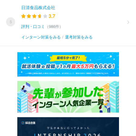
日清食品株式会社
3.7
5
評判・口コミ
（986件）
インターン対策をみる
/
選考対策をみる