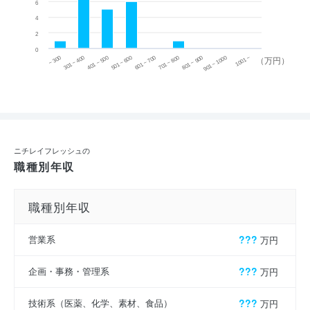
6
4
2
0
~ 300
701 ~ 800
301 ~ 400
801 ~ 900
401 ~ 500
901 ~ 1000
501 ~ 600
601 ~ 700
1001 ~
（万円）
ニチレイフレッシュの
職種別年収
職種別年収
営業系
???
万円
企画・事務・管理系
???
万円
技術系（医薬、化学、素材、食品）
???
万円