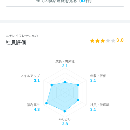
全ての就活速報を見る（
63
件）
ニチレイフレッシュの
3.0
社員評価
成長・将来性
2.1
スキルアップ
年収・評価
3.1
3.1
福利厚生
社員・管理職
4.3
3.1
やりがい
3.8