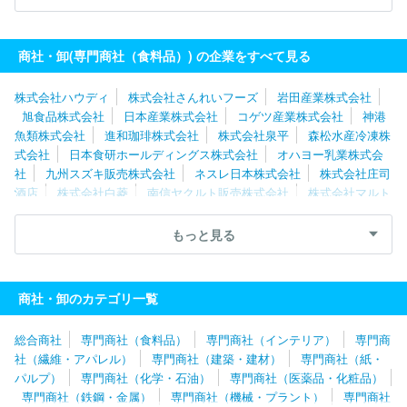
社
九州スズキ販売株式会社
尾家産業株式会社
エンド商事株式
会社
オハヨー乳業株式会社
日本産業株式会社
北海道酒類販売
株式会社
株式会社フィラディス
商社・卸(専門商社（食料品）) の企業をすべて見る
株式会社ハウディ
株式会社さんれいフーズ
岩田産業株式会社
旭食品株式会社
日本産業株式会社
コゲツ産業株式会社
神港
魚類株式会社
進和珈琲株式会社
株式会社泉平
森松水産冷凍株
式会社
日本食研ホールディングス株式会社
オハヨー乳業株式会
社
九州スズキ販売株式会社
ネスレ日本株式会社
株式会社庄司
酒店
株式会社白菱
南信ヤクルト販売株式会社
株式会社マルト
水谷
大和産業株式会社
株式会社大光
株式会社名給
名古屋
ヤクルト販売株式会社
株式会社昭和
株式会社戸田酒販
株式会
もっと見る
社トーカン
カナカン株式会社
大塚化学株式会社
株式会社泉州
屋
株式会社山星屋
中井青果株式会社
大京魚類株式会社
東
海澱粉株式会社
北陸コカ・コーラボトリング株式会社
株式会社
商社・卸のカテゴリ一覧
大水
株式会社Ｒ＆Ｃながの青果
株式会社タキダエンタープライ
ズ
尾家産業株式会社
株式会社ジー・コミュニケーション
日本
総合商社
専門商社（食料品）
専門商社（インテリア）
専門商
ハム株式会社
エンド商事株式会社
株式会社ナリコマエンタープ
社（繊維・アパレル）
専門商社（建築・建材）
専門商社（紙・
ライズ
小川珈琲株式会社
伊藤忠食品株式会社
株式会社マキシ
パルプ）
専門商社（化学・石油）
専門商社（医薬品・化粧品）
ム
株式会社マルイチ産商
中部水産株式会社
名古屋エアケータ
専門商社（鉄鋼・金属）
専門商社（機械・プラント）
専門商社
リング株式会社
総合食品エスイー株式会社
岐阜中央青果株式会