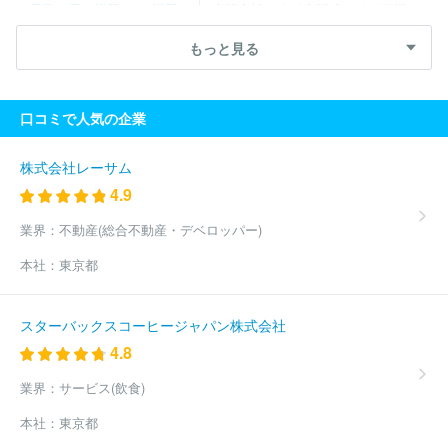
（電子・電気機器・OA機器）
専門商社（自動車関連・輸送用機
社
丸水札幌中央水産株式会社
大槻食材株式会社
宇都宮ヤクル
器）
専門商社（医療機器）
専門商社（文具・事務用品・日用
ト販売株式会社
株式会社ニッカネ
丸大堀内株式会社
仙都魚類
もっと見る
品）
専門商社（スポーツ・レジャー用品）
専門商社（その他）
株式会社
株式会社十文字チキンカンパニー
株式会社阿部長商店
株式会社庫や
北海道酒類販売株式会社
株式会社ナシオ
株式
会社京樽分割会社
双日食料株式会社
株式会社ぬ利彦
三幸食品
口コミで人気の企業
株式会社
デリア食品株式会社
株式会社八千代ポートリー
株式
会社ＮＩＧＩＴＡ
株式会社ベジテック
ベンダーサービス株式会
社
中央魚類株式会社
ＡＮＡフーズ株式会社
日成共益株式会
株式会社レーサム
社
株式会社自遊人
三菱食品株式会社
ジェノスグループ株式会
4.9
社
株式会社坂口
ユーシーシーコーヒープロフェッショナル株式
会社
ニチモウ株式会社
株式会社ペッパーフードサービス
株式
業界：
不動産(総合不動産・デベロッパー)
会社河内屋ジェノス
株式会社日本アクセス
株式会社フィラディ
本社：
東京都
ス
株式会社ミツハシ
株式会社日京クリエイト
丸紅シーフーズ
株式会社
東洋冷蔵株式会社
東京青果株式会社
株式会社極洋
荒井商事株式会社
横浜丸中青果株式会社
株式会社ドトールコー
スターバックスコーヒージャパン株式会社
ヒー
株式会社ヤマタネ
ＪＡ全農ミートフーズ株式会社
株式会
4.8
社船昌
西日本フード株式会社
トウショク株式会社
ひかり味噌
株式会社
株式会社モリタ屋
株式会社ラクト・ジャパン
株式会
業界：
サービス(飲食)
社ニッスイ
ほか(2908件)
本社：
東京都