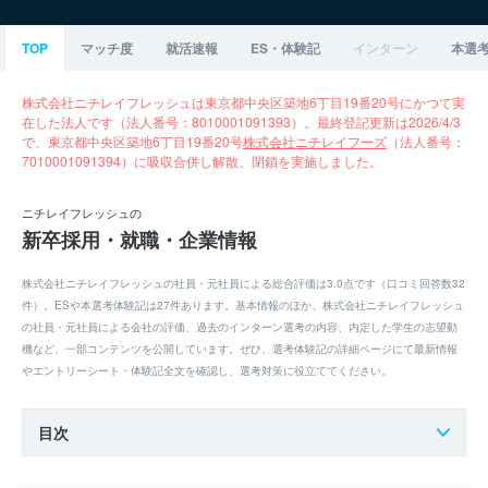
TOP
マッチ度
就活速報
ES・体験記
インターン
本選
株式会社ニチレイフレッシュは東京都中央区築地6丁目19番20号にかつて実
在した法人です（法人番号：8010001091393）。最終登記更新は2026/4/3
で、東京都中央区築地6丁目19番20号
株式会社ニチレイフーズ
（法人番号：
7010001091394）に吸収合併し解散、閉鎖を実施しました。
ニチレイフレッシュの
新卒採用・就職・企業情報
株式会社ニチレイフレッシュの社員・元社員による総合評価は3.0点です（口コミ回答数32
件）。ESや本選考体験記は27件あります。基本情報のほか、株式会社ニチレイフレッシュ
の社員・元社員による会社の評価、過去のインターン選考の内容、内定した学生の志望動
機など、一部コンテンツを公開しています。ぜひ、選考体験記の詳細ページにて最新情報
やエントリーシート・体験記全文を確認し、選考対策に役立ててください。
目次