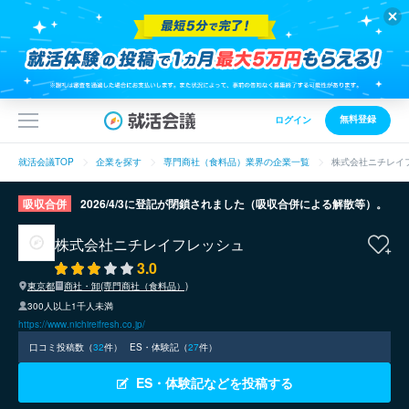
無料登録
ログイン
就活会議TOP
企業を探す
専門商社（食料品）業界の企業一覧
株式会社ニチレイ
吸収合併
2026/4/3に登記が閉鎖されました（吸収合併による解散等）。
株式会社ニチレイフレッシュ
3.0
東京都
商社・卸(専門商社（食料品）)
300人以上1千人未満
https://www.nichireifresh.co.jp/
口コミ投稿数（
32
件）
ES・体験記（
27
件）
ES・体験記などを投稿する