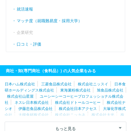
就活速報
マッチ度（就職難易度・採用大学）
企業研究
口コミ・評価
商社・卸(専門商社（食料品）) の人気企業をみる
日本ハム株式会社
三菱食品株式会社
株式会社ニッスイ
日本食
研ホールディングス株式会社
東海澱粉株式会社
旭食品株式会社
株式会社山星屋
ユーシーシーコーヒープロフェッショナル株式会
社
ネスレ日本株式会社
株式会社ドトールコーヒー
株式会社ナ
シオ
伊藤忠食品株式会社
株式会社日本アクセス
大塚化学株式
会社
大槻食材株式会社
株式会社ニッカネ
株式会社大光
株
式会社マルイチ産商
東洋冷蔵株式会社
株式会社ナリコマエンタ
ープライズ
株式会社庄司酒店
株式会社極洋
東京青果株式会
もっと見る