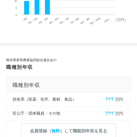
10
5
0
~ 300
701 ~ 800
301 ~ 400
801 ~ 900
401 ~ 500
901 ~ 1000
501 ~ 600
601 ~ 700
1001 ~
（万円）
熊本県果実農業協同組合連合会の
職種別年収
職種別年収
技術系（医薬、化学、素材、食品）
???
万円
官公庁・団体職員・その他
???
万円
会員登録（
無料
）して職能別年収を見る