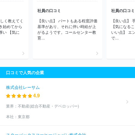
同組合
町田市農業協同組合
はばたき信用組合
愛知東農業協同
社員の口コミ
社員の口コミ
組合
鹿児島信用金庫
かながわ西湘農業協同組合
函館商工信用
組合
岐阜県信用農業協同組合連合会
三重県信用農業協同組合連
優しく教えてく
【良い点】 パートもある程度評価
【良い点】 
合会
ほか(678件)
き始めてから
基準があり、それに伴い時給が上
【気になるこ
厚い 【気に
がるようです。コールセンター教
いい点】 エ
育...
で...
口コミで人気の企業
株式会社レーサム
4.9
業界：
不動産(総合不動産・デベロッパー)
本社：
東京都
スターバックスコーヒージャパン株式会社