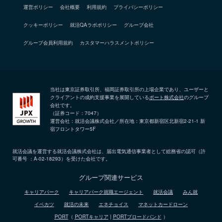
運営ポリシー
会社概要
利用規約
プライバシーポリシー
クッキーポリシー
就活QAラボポリシー
グループ会社
グループ会員利用規約
カスタマーハラスメントポリシー
当社は東京証券取引所、福岡証券取引所の上場企業であり、ユーザーと
クライアントの成約支援事業を展開している
ポート株式会社
のグループ
会社です。
（証券コード：7047）
運営会社：就活会議株式会社／所在地：東京都新宿区北新宿2-21-1 新
宿フロントタワー5F
就活会議を運営する就活会議株式会社は、届出電気通信事業者として総務省の認可（許
可番号 ：A-02-18293）を受けた会社です。