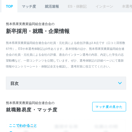
TOP
マッチ度
就活速報
ES・体験記
インターン
本選
熊本県果実農業協同組合連合会の
新卒採用・就職・企業情報
熊本県果実農業協同組合連合会の社員・元社員による総合評価は2.8点です（口コミ回答数
57件）。ESや本選考体験記は0件あります。基本情報のほか、熊本県果実農業協同組合連
合会の社員・元社員による会社の評価、過去のインターン選考の内容、内定した学生の志
望動機など、一部コンテンツを公開しています。ぜひ、選考体験記の詳細ページにて最新
情報やエントリーシート・体験記全文を確認し、選考対策に役立ててください。
目次
熊本県果実農業協同組合連合会の
マッチ度の見かた
就職難易度・マッチ度
ここでわかること