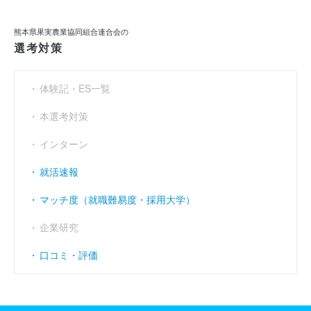
利益余剰金
----
----
----
（円）
熊本県果実農業協同組合連合会の
選考対策
売上伸び率
----
----
35.53
（％）
営業利益率
----
----
----
（％）
体験記・ES一覧
経常利益率
----
----
----
（％）
本選考対策
インターン
就活速報
マッチ度（就職難易度・採用大学）
企業研究
口コミ・評価