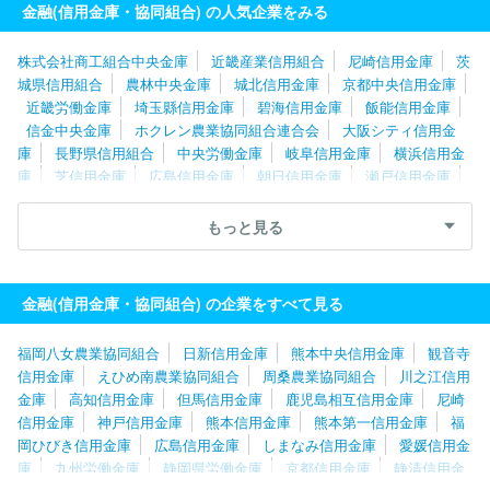
金融(信用金庫・協同組合) の人気企業をみる
株式会社商工組合中央金庫
近畿産業信用組合
尼崎信用金庫
茨
城県信用組合
農林中央金庫
城北信用金庫
京都中央信用金庫
近畿労働金庫
埼玉縣信用金庫
碧海信用金庫
飯能信用金庫
信金中央金庫
ホクレン農業協同組合連合会
大阪シティ信用金
庫
長野県信用組合
中央労働金庫
岐阜信用金庫
横浜信用金
庫
芝信用金庫
広島信用金庫
朝日信用金庫
瀬戸信用金庫
川口信用金庫
京都信用金庫
九州労働金庫
静清信用金庫
高知信用金庫
愛媛信用金庫
大阪貯蓄信用組合
とぴあ浜松農
もっと見る
業協同組合
金融(信用金庫・協同組合) の企業をすべて見る
福岡八女農業協同組合
日新信用金庫
熊本中央信用金庫
観音寺
信用金庫
えひめ南農業協同組合
周桑農業協同組合
川之江信用
金庫
高知信用金庫
但馬信用金庫
鹿児島相互信用金庫
尼崎
信用金庫
神戸信用金庫
熊本信用金庫
熊本第一信用金庫
福
岡ひびき信用金庫
広島信用金庫
しまなみ信用金庫
愛媛信用金
庫
九州労働金庫
静岡県労働金庫
京都信用金庫
静清信用金