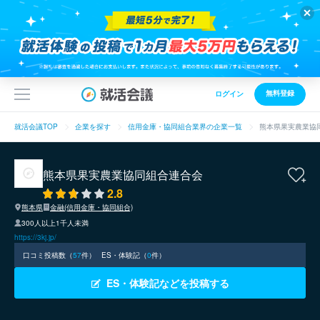
無料登録
ログイン
就活会議TOP
企業を探す
信用金庫・協同組合業界の企業一覧
熊本県果実農業協
熊本県果実農業協同組合連合会
2.8
熊本県
金融(信用金庫・協同組合)
300人以上1千人未満
https://3kj.jp/
口コミ投稿数（
57
件）
ES・体験記（
0
件）
ES・体験記などを投稿する