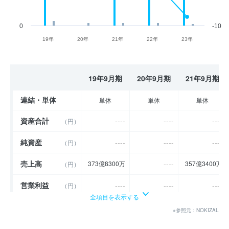
0
-10
19年
20年
21年
22年
23年
19年9月期
20年9月期
21年9月期
連結・単体
単体
単体
単体
資産合計
----
----
----
（円）
純資産
----
----
----
（円）
売上高
----
373億8300万
357億3400万
（円）
営業利益
----
----
----
（円）
全項目を表示する
経常利益
----
----
----
（円）
※参照元：NOKIZAL
当期純利益
（円）
11億4581万
7億1522万
7億4010万