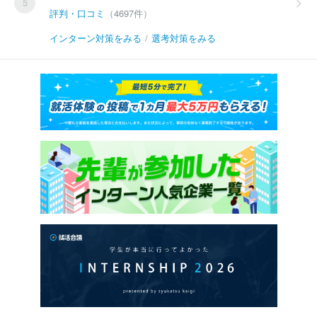
5
評判・口コミ
（4697件）
インターン対策をみる
/
選考対策をみる