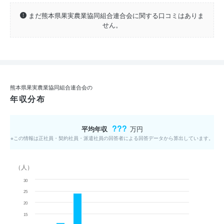
まだ熊本県果実農業協同組合連合会に関する口コミはありま
せん。
熊本県果実農業協同組合連合会の
年収分布
???
平均年収
万円
※この情報は正社員・契約社員・派遣社員の回答者による回答データから算出しています。
（人）
30
25
20
15