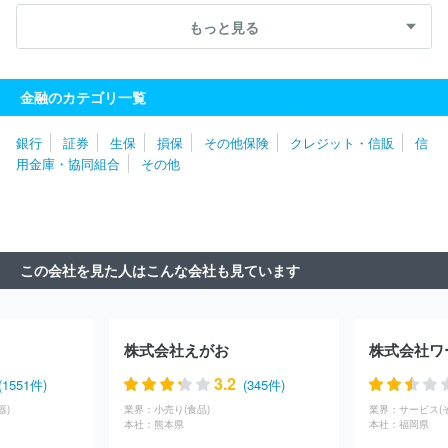
庫
三島信用金庫
近畿産業信用組合
あいち豊田農業協同組合
アルプス中央信用金庫
石動信用金庫
高山信用金庫
知多信用
もっと見る
金庫
大阪貯蓄信用組合
大阪市農業協同組合
堺市農業協同組
合
大阪シティ信用金庫
岐阜信用金庫
松本信用金庫
湖東信
用金庫
京都農業協同組合
近畿労働金庫
瀬戸信用金庫
福光
金融のカテゴリ一覧
農業協同組合
長野県信用組合
長野信用金庫
京都中央信用金
庫
碧海信用金庫
あいち知多農業協同組合
八幡信用金庫
あ
銀行
証券
生保
損保
その他保険
クレジット・信販
信
づみ農業協同組合
豊橋信用金庫
とぴあ浜松農業協同組合
飯田
用金庫・協同組合
その他
信用金庫
旭川信用金庫
ホクレン農業協同組合連合会
稚内信用
金庫
大地みらい信用金庫
帯広信用金庫
川口信用金庫
渡島
信用金庫
福島信用金庫
茨城県信用組合
福島県商工信用組合
埼玉縣信用金庫
飯能信用金庫
中央労働金庫
横浜信用金庫
農林中央金庫
東京むさし農業協同組合
朝日信用金庫
芝信用
この会社を見た人はこんな会社も見ています
金庫
株式会社商工組合中央金庫
全国信用協同組合連合会
城北
信用金庫
市原市農業協同組合
信金中央金庫
広島県信用農業協
同組合連合会
米子信用金庫
遠州夢咲農業協同組合
柏崎農業協
同組合
新潟県労働金庫
えひめ中央農業協同組合
福岡市東部農
株式会社えがお
株式会社ワ
業協同組合
徳島県信用農業協同組合連合会
紀北信用金庫
大阪
府信用農業協同組合連合会（JAバンク大阪信連）
伊勢農業協同組
3.2
(1551件)
(345件)
合
愛知県信用農業協同組合連合会
岩手県信用農業協同組合連合
器)
業界：
小売り(食品)
業界：
サービス(
会
木曽農業協同組合
みなみ信州農業協同組合
北央信用組合
本社：
熊本県
本社：
福岡県
会津商工信用組合
えちご上越農業協同組合
山形おきたま農業協