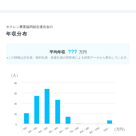
ホクレン農業協同組合連合会の
年収分布
???
平均年収
万円
※この情報は正社員・契約社員・派遣社員の回答者による回答データから算出しています。
（人）
80
60
40
20
0
~ 300
701 ~ 800
301 ~ 400
801 ~ 900
401 ~ 500
901 ~ 1000
501 ~ 600
601 ~ 700
1001 ~
（万円）