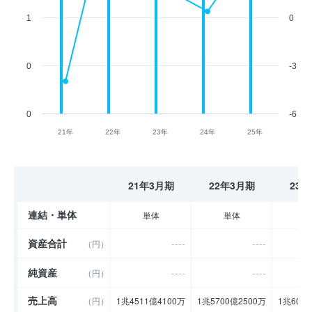
1
0
0
-3
0
-6
21年
22年
23年
24年
25年
21年3月期
22年3月期
23
連結・単体
単体
単体
資産合計
----
----
（円）
純資産
----
----
（円）
売上高
（円）
1兆4511億4100万
1兆5700億2500万
1兆601