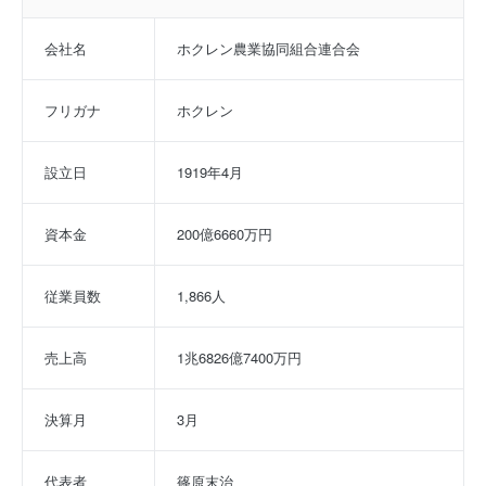
会社名
ホクレン農業協同組合連合会
フリガナ
ホクレン
設立日
1919年4月
資本金
200億6660万円
従業員数
1,866人
売上高
1兆6826億7400万円
決算月
3月
代表者
篠原末治