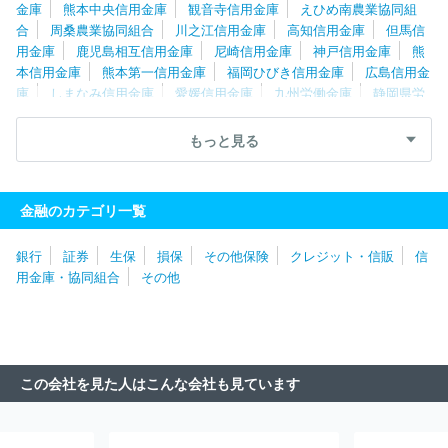
金庫
熊本中央信用金庫
観音寺信用金庫
えひめ南農業協同組
合
周桑農業協同組合
川之江信用金庫
高知信用金庫
但馬信
用金庫
鹿児島相互信用金庫
尼崎信用金庫
神戸信用金庫
熊
本信用金庫
熊本第一信用金庫
福岡ひびき信用金庫
広島信用金
庫
しまなみ信用金庫
愛媛信用金庫
九州労働金庫
静岡県労
働金庫
京都信用金庫
静清信用金庫
三島信用金庫
近畿産業
信用組合
あいち豊田農業協同組合
アルプス中央信用金庫
石動
もっと見る
信用金庫
高山信用金庫
知多信用金庫
大阪貯蓄信用組合
大
阪市農業協同組合
堺市農業協同組合
大阪シティ信用金庫
岐阜
信用金庫
松本信用金庫
湖東信用金庫
京都農業協同組合
近
金融のカテゴリ一覧
畿労働金庫
瀬戸信用金庫
福光農業協同組合
長野県信用組合
長野信用金庫
京都中央信用金庫
碧海信用金庫
あいち知多農
銀行
証券
生保
損保
その他保険
クレジット・信販
信
業協同組合
八幡信用金庫
あづみ農業協同組合
豊橋信用金庫
用金庫・協同組合
その他
とぴあ浜松農業協同組合
飯田信用金庫
旭川信用金庫
稚内信
用金庫
大地みらい信用金庫
帯広信用金庫
川口信用金庫
渡
島信用金庫
福島信用金庫
茨城県信用組合
福島県商工信用組
合
埼玉縣信用金庫
飯能信用金庫
中央労働金庫
横浜信用金
庫
農林中央金庫
東京むさし農業協同組合
朝日信用金庫
芝
この会社を見た人はこんな会社も見ています
信用金庫
株式会社商工組合中央金庫
全国信用協同組合連合会
城北信用金庫
市原市農業協同組合
信金中央金庫
広島県信用
農業協同組合連合会
米子信用金庫
遠州夢咲農業協同組合
柏崎