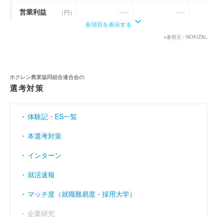
営業利益
----
----
（円）
全項目を表示する
経常利益
----
----
（円）
※参照元：NOKIZAL
当期純利益
45億6300万
46億6100万
5
（円）
利益余剰金
----
----
（円）
ホクレン農業協同組合連合会の
選考対策
売上伸び率
（％）
- 3.98
8.19
営業利益率
----
----
（％）
体験記・ES一覧
経常利益率
----
----
（％）
本選考対策
インターン
就活速報
マッチ度（就職難易度・採用大学）
企業研究