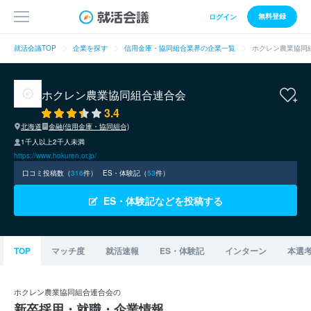
無料登録
ログイン
就活会議TOP
企業を探す
信用金庫・協同組合業界の企業一覧
ホクレン農業協同
ホクレン農業協同組合連合会
3.4
北海道
金融(信用金庫・協同組合)
1千人以上2千人未満
https://www.hokuren.or.jp/
口コミ投稿数（
316
件）
ES・体験記（
53
件）
ES・体験記などを投稿する
TOP
マッチ度
就活速報
ES・体験記
インターン
本選
ホクレン農業協同組合連合会の
新卒採用・就職・企業情報