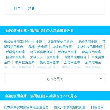
口コミ・評価
金融(信用金庫・協同組合) の人気企業をみる
株式会社商工組合中央金庫
近畿産業信用組合
尼崎信用金庫
茨
城県信用組合
農林中央金庫
城北信用金庫
京都中央信用金庫
近畿労働金庫
埼玉縣信用金庫
碧海信用金庫
飯能信用金庫
信金中央金庫
大阪シティ信用金庫
長野県信用組合
中央労働
金庫
岐阜信用金庫
横浜信用金庫
芝信用金庫
広島信用金
庫
朝日信用金庫
瀬戸信用金庫
川口信用金庫
京都信用金
庫
九州労働金庫
静清信用金庫
高知信用金庫
愛媛信用金
庫
大阪貯蓄信用組合
とぴあ浜松農業協同組合
日新信用金庫
もっと見る
金融(信用金庫・協同組合) の企業をすべて見る
熊本県果実農業協同組合連合会
福岡八女農業協同組合
日新信用