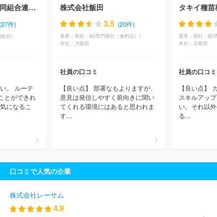
農業協同組合
新潟県労働金庫
えひめ中央農業協同組合
福岡市
北海道信用農業協同組合連合会
株式会社飯田
タキイ種苗
東部農業協同組合
徳島県信用農業協同組合連合会
紀北信用金庫
大阪府信用農業協同組合連合会（JAバンク大阪信連）
伊勢農業協
3.5
(27件)
(20件)
同組合
愛知県信用農業協同組合連合会
岩手県信用農業協同組合
組合)
業界：
商社・卸(専門商社（食料品）)
業界：
商社・卸(
連合会
木曽農業協同組合
みなみ信州農業協同組合
北央信用組
本社：
大阪府
本社：
京都府
合
会津商工信用組合
えちご上越農業協同組合
山形おきたま農
業協同組合
町田市農業協同組合
はばたき信用組合
愛知東農業
社員の口コミ
社員の口コミ
協同組合
鹿児島信用金庫
かながわ西湘農業協同組合
函館商工
信用組合
岐阜県信用農業協同組合連合会
三重県信用農業協同組
い。 ルーテ
【良い点】 部署なもよりますが、
【良い点】 
合連合会
ほか(678件)
ことができれ
意見は発信しやすく前向きに聞い
スキルアップ
【気になるこ
てくれる環境にはあると思われま
い。それ以外
す...
る...
口コミで人気の企業
株式会社レーサム
4.9