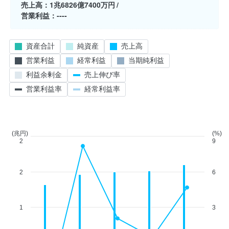
売上高
1兆6826億7400万円
営業利益
----
資産合計
純資産
売上高
営業利益
経常利益
当期純利益
利益余剰金
売上伸び率
営業利益率
経常利益率
(兆円)
(%)
2
9
2
6
1
3