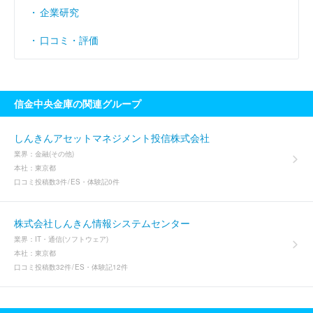
企業研究
口コミ・評価
信金中央金庫の関連グループ
しんきんアセットマネジメント投信株式会社
業界：
金融(その他)
本社：
東京都
口コミ投稿数
3件
ES・体験記
0件
株式会社しんきん情報システムセンター
業界：
IT・通信(ソフトウェア)
本社：
東京都
口コミ投稿数
32件
ES・体験記
12件