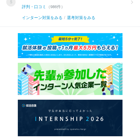
5
評判・口コミ
（986件）
インターン対策をみる
/
選考対策をみる