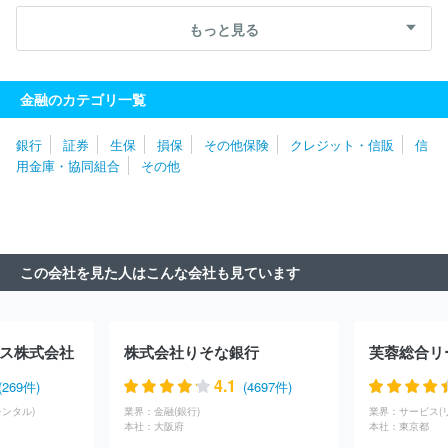
働金庫
京都信用金庫
静清信用金庫
三島信用金庫
近畿産業
信用組合
あいち豊田農業協同組合
アルプス中央信用金庫
石動
もっと見る
信用金庫
高山信用金庫
知多信用金庫
大阪貯蓄信用組合
大
阪市農業協同組合
堺市農業協同組合
大阪シティ信用金庫
岐阜
信用金庫
松本信用金庫
湖東信用金庫
京都農業協同組合
近
金融のカテゴリ一覧
畿労働金庫
瀬戸信用金庫
福光農業協同組合
長野県信用組合
長野信用金庫
京都中央信用金庫
碧海信用金庫
あいち知多農
銀行
証券
生保
損保
その他保険
クレジット・信販
信
業協同組合
八幡信用金庫
あづみ農業協同組合
豊橋信用金庫
用金庫・協同組合
その他
とぴあ浜松農業協同組合
飯田信用金庫
旭川信用金庫
ホクレ
ン農業協同組合連合会
稚内信用金庫
大地みらい信用金庫
帯広
信用金庫
川口信用金庫
渡島信用金庫
福島信用金庫
茨城県
信用組合
福島県商工信用組合
埼玉縣信用金庫
飯能信用金庫
中央労働金庫
横浜信用金庫
農林中央金庫
東京むさし農業協
この会社を見た人はこんな会社も見ています
同組合
朝日信用金庫
芝信用金庫
株式会社商工組合中央金庫
全国信用協同組合連合会
城北信用金庫
市原市農業協同組合
広島県信用農業協同組合連合会
米子信用金庫
遠州夢咲農業協同
組合
柏崎農業協同組合
新潟県労働金庫
えひめ中央農業協同組
ス株式会社
株式会社りそな銀行
芙蓉総合リ
合
福岡市東部農業協同組合
徳島県信用農業協同組合連合会
紀
北信用金庫
大阪府信用農業協同組合連合会（JAバンク大阪信連）
4.1
(269件)
(4697件)
伊勢農業協同組合
愛知県信用農業協同組合連合会
岩手県信用農
ンタル)
業界：
金融(銀行)
業界：
サービス(
業協同組合連合会
木曽農業協同組合
みなみ信州農業協同組合
本社：
大阪府
本社：
東京都
北央信用組合
会津商工信用組合
えちご上越農業協同組合
山