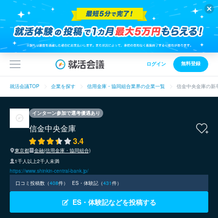
無料登録
ログイン
就活会議TOP
企業を探す
信用金庫・協同組合業界の企業一覧
信金中央金庫の新
インターン参加で選考優遇あり
信金中央金庫
3.4
東京都
金融(信用金庫・協同組合)
1千人以上2千人未満
https://www.shinkin-central-bank.jp/
口コミ投稿数（
408
件）
ES・体験記（
431
件）
ES・体験記などを投稿する