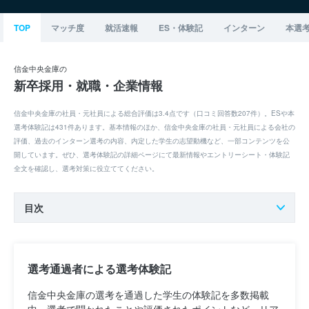
TOP
マッチ度
就活速報
ES・体験記
インターン
本選
信金中央金庫の
新卒採用・就職・企業情報
信金中央金庫の社員・元社員による総合評価は3.4点です（口コミ回答数207件）。ESや本
選考体験記は431件あります。基本情報のほか、信金中央金庫の社員・元社員による会社の
評価、過去のインターン選考の内容、内定した学生の志望動機など、一部コンテンツを公
開しています。ぜひ、選考体験記の詳細ページにて最新情報やエントリーシート・体験記
全文を確認し、選考対策に役立ててください。
目次
選考通過者による選考体験記
信金中央金庫の選考を通過した学生の体験記を多数掲載
中。選考で聞かれたことや評価されたポイントなど、リア