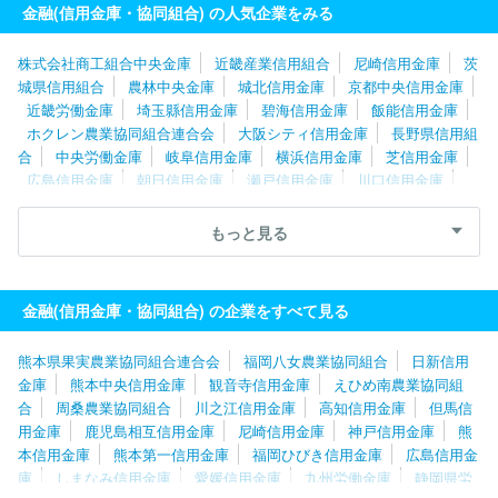
金融(信用金庫・協同組合) の人気企業をみる
株式会社商工組合中央金庫
近畿産業信用組合
尼崎信用金庫
茨
城県信用組合
農林中央金庫
城北信用金庫
京都中央信用金庫
近畿労働金庫
埼玉縣信用金庫
碧海信用金庫
飯能信用金庫
ホクレン農業協同組合連合会
大阪シティ信用金庫
長野県信用組
合
中央労働金庫
岐阜信用金庫
横浜信用金庫
芝信用金庫
広島信用金庫
朝日信用金庫
瀬戸信用金庫
川口信用金庫
京都信用金庫
九州労働金庫
静清信用金庫
高知信用金庫
愛媛信用金庫
大阪貯蓄信用組合
とぴあ浜松農業協同組合
日
もっと見る
新信用金庫
金融(信用金庫・協同組合) の企業をすべて見る
熊本県果実農業協同組合連合会
福岡八女農業協同組合
日新信用
金庫
熊本中央信用金庫
観音寺信用金庫
えひめ南農業協同組
合
周桑農業協同組合
川之江信用金庫
高知信用金庫
但馬信
用金庫
鹿児島相互信用金庫
尼崎信用金庫
神戸信用金庫
熊
本信用金庫
熊本第一信用金庫
福岡ひびき信用金庫
広島信用金
庫
しまなみ信用金庫
愛媛信用金庫
九州労働金庫
静岡県労