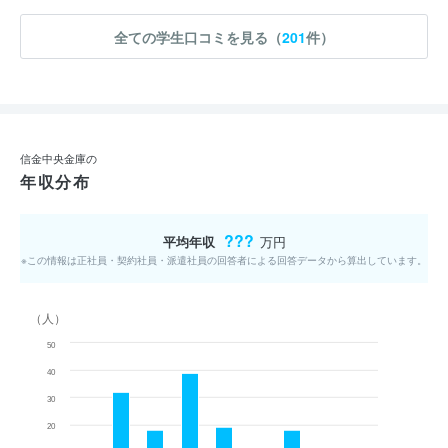
全ての学生口コミを見る（
201
件）
信金中央金庫の
年収分布
???
平均年収
万円
※この情報は正社員・契約社員・派遣社員の回答者による回答データから算出しています。
（人）
50
40
30
20