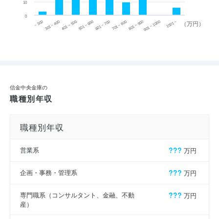
10
0
~ 300
701 ~ 800
301 ~ 400
801 ~ 900
401 ~ 500
901 ~ 1000
501 ~ 600
601 ~ 700
1001 ~
（万円）
信金中央金庫の
職種別年収
職種別年収
営業系
???
万円
企画・事務・管理系
???
万円
専門職系（コンサルタント、金融、不動
???
万円
産）