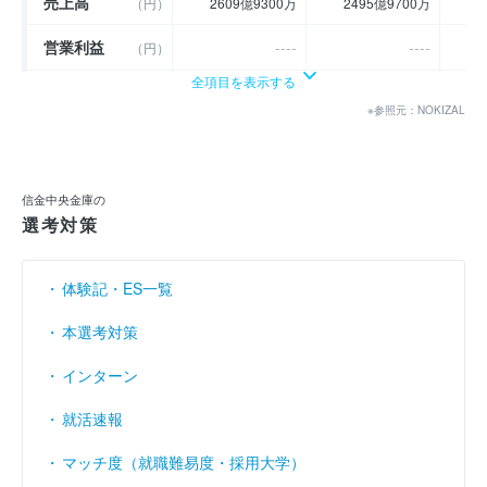
売上高
（円）
2609億9300万
2495億9700万
37
営業利益
----
----
（円）
全項目を表示する
経常利益
（円）
435億5300万
481億7400万
3
※参照元：NOKIZAL
当期純利益
（円）
316億4900万
362億8300万
2
利益余剰金
----
----
（円）
信金中央金庫の
売上伸び率
選考対策
（％）
- 13.57
- 4.37
営業利益率
----
----
（％）
体験記・ES一覧
経常利益率
（％）
16.69
19.3
本選考対策
インターン
就活速報
マッチ度（就職難易度・採用大学）