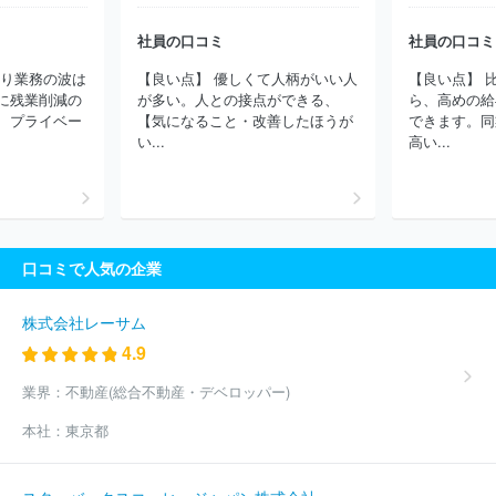
形おきたま農業協同組合
町田市農業協同組合
はばたき信用組合
社員の口コミ
社員の口コミ
愛知東農業協同組合
鹿児島信用金庫
かながわ西湘農業協同組
合
函館商工信用組合
岐阜県信用農業協同組合連合会
三重県信
より業務の波は
【良い点】 優しくて人柄がいい人
【良い点】 
用農業協同組合連合会
ほか(678件)
に残業削減の
が多い。人との接点ができる、
ら、高めの給
、プライベー
【気になること・改善したほうが
できます。同
い...
高い...
口コミで人気の企業
株式会社レーサム
4.9
業界：
不動産(総合不動産・デベロッパー)
本社：
東京都