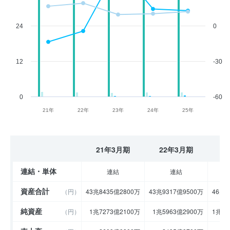
24
0
12
-30
0
-60
21年
22年
23年
24年
25年
21年3月期
22年3月期
2
連結・単体
連結
連結
資産合計
（円）
43兆8435億2800万
43兆9317億9500万
46兆9
純資産
（円）
1兆7273億2100万
1兆5963億2900万
1兆34