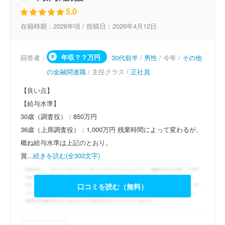
5.0
在籍時期：2026年頃 / 投稿日：2026年4月12日
年収？？万円
回答者：
30代前半
/
男性
/ 今年 /
その他
の金融関連職
/ 主任クラス /
正社員
【良い点】
【給与水準】
30歳（調査役）：850万円
36歳（上席調査役）：1,000万円
残業時間によって変わるが、
概ね給与水準は上記のとおり。
賞...
続きを読む(全303文字)
口コミを読む（無料）