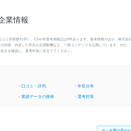
企業情報
口コミ回答数41件）。ESや本選考体験記は0件あります。基本情報のほか、株式会
考の内容、内定した学生の志望動機など、一部コンテンツを公開しています。ぜひ、
記全文を確認し、選考対策に役立ててください。
・口コミ・評判
・年収分布
・業績データの推移
・選考対策
マッチ度の見か