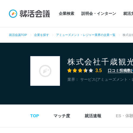
企業検索
説明会・インターン
就活
就活会議TOP
企業を探す
アミューズメント・レジャー業界の企業一覧
株式会
株式会社千歳観
3.5
口コミ投稿数(
業界：
サービス(アミューズメント・
TOP
マッチ度
就活速報
ES・体