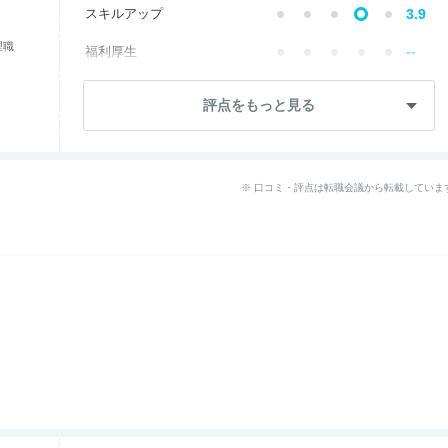
スキルアップ
3.9
理職
--
福利厚生
成長・将来性
2.6
評点をもっと見る
社員・管理職
3.9
ワークライフ
2.6
※ 口コミ・評点は転職会議から転載していま
女性の働きやすさ
5.0
入社後のギャップ
3.9
退職理由
3.0