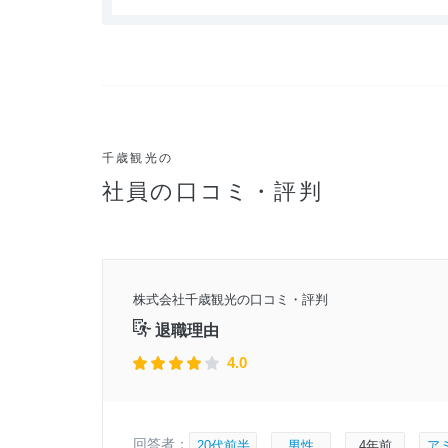
千歳観光の
社員の口コミ・評判
0年頃
株式会社千歳観光の口コミ・評判
月17日
退職理由
4.0
回答者：
20代前半
男性
4年前
ア