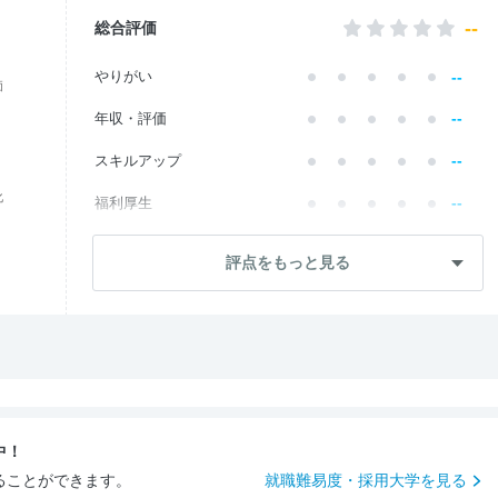
--
総合評価
--
やりがい
価
--
年収・評価
--
スキルアップ
化
--
福利厚生
--
成長・将来性
評点をもっと見る
--
社員・管理職
--
ワークライフ
--
社風・文化
--
女性の働きやすさ
中！
--
入社後のギャップ
ることができます。
就職難易度・採用大学を見る
--
入社難易度