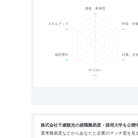
成長・将来性
--
スキルアップ
年収・評
--
--
福利厚生
社風・文
--
--
やりがい
--
株式会社千歳観光の就職難易度・採用大学を公開
選考難易度などからあなたと企業のマッチ度を見