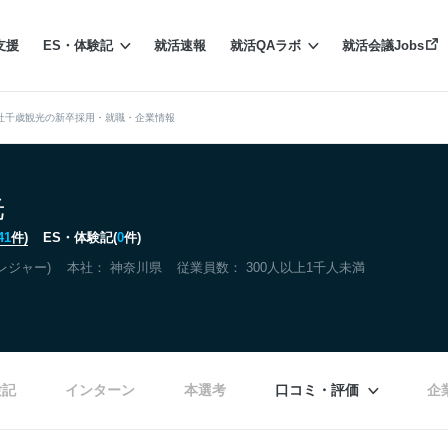
支援
ES・体験記
就活速報
就活QAラボ
就活会議Jobs
社千歳観光の新卒採用・就職・企業情報
光
41
件)
ES・体験記(
0
件)
レジャー)
本社：
神奈川県
従業員数： 300人以上1千人未満
験記
インターン
本選考
口コミ・評価
企