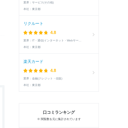
業界：
サービス(その他)
本社：
東京都
リクルート
4.8
業界：
IT・通信(インターネット・Webサービス)
本社：
東京都
楽天カード
4.8
業界：
金融(クレジット・信販)
本社：
東京都
口コミランキング
※ 閲覧数を元に集計されています