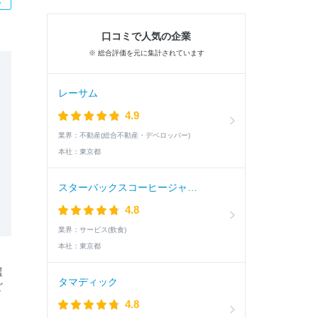
口コミで人気の企業
※ 総合評価を元に集計されています
レーサム
4.9
業界：
不動産(総合不動産・デベロッパー)
本社：
東京都
スターバックスコーヒージャパン
4.8
業界：
サービス(飲食)
本社：
東京都
選
タマディック
ど
4.8