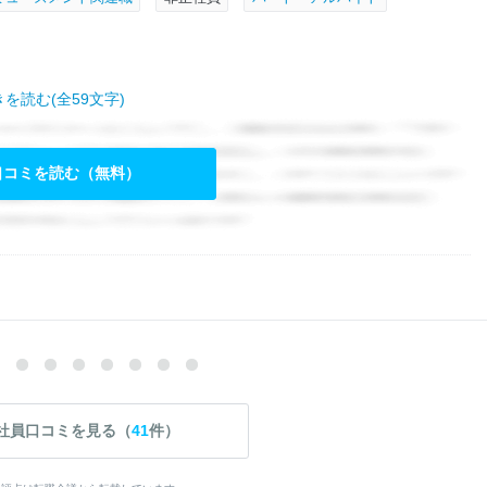
を読む(全59文字)
口コミを読む（無料）
社員口コミを見る（
41
件）