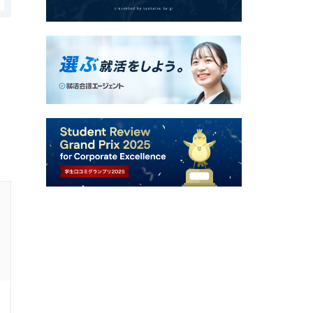
株式会社千歳観光の口コミ・評判
年収、評価制度
4.0
回答者：
年収？？万円
20代前半
男性