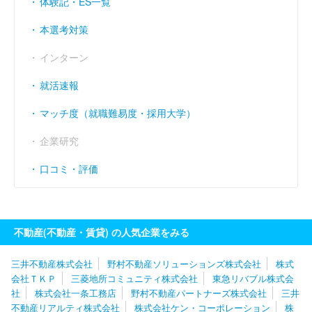
体験記・ES一覧
経常利益率
----
----
-
本選考対策
（％）
インターン
就活速報
マッチ度（就職難易度・採用大学）
企業研究
口コミ・評価
不動産(不動産・賃貸) の人気企業をみる
三井不動産株式会社
野村不動産ソリューションズ株式会社
株式
会社ＴＫＰ
三菱地所コミュニティ株式会社
東急リバブル株式会
社
株式会社一条工務店
野村不動産パートナーズ株式会社
三井
不動産リアルティ株式会社
株式会社ケン・コーポレーション
株