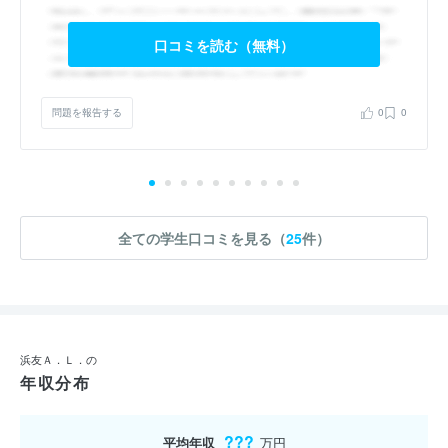
口コミを読む（無料）
問題を報告する
0
0
全ての学生口コミを見る（
25
件）
浜友Ａ．Ｌ．の
年収分布
???
平均年収
万円