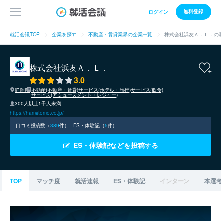
無料登録
ログイン
就活会議TOP
企業を探す
不動産・賃貸業界の企業一覧
株式会社浜友Ａ．Ｌ．の
株式会社浜友Ａ．Ｌ．
3.0
静岡県
不動産(不動産・賃貸)
サービス(ホテル・旅行)
サービス(飲食)
サービス(アミューズメント・レジャー)
300人以上1千人未満
https://hamatomo.co.jp/
口コミ投稿数（
389
件）
ES・体験記（
5
件）
ES・体験記などを投稿する
TOP
マッチ度
就活速報
ES・体験記
インターン
本選