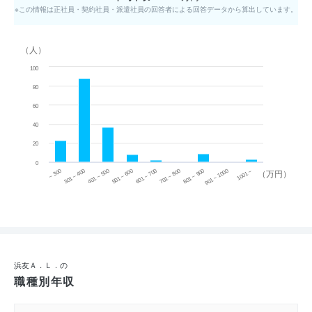
※この情報は正社員・契約社員・派遣社員の回答者による回答データから算出しています。
（人）
100
80
60
40
20
0
~ 300
701 ~ 800
301 ~ 400
801 ~ 900
401 ~ 500
901 ~ 1000
501 ~ 600
601 ~ 700
1001 ~
（万円）
浜友Ａ．Ｌ．の
職種別年収