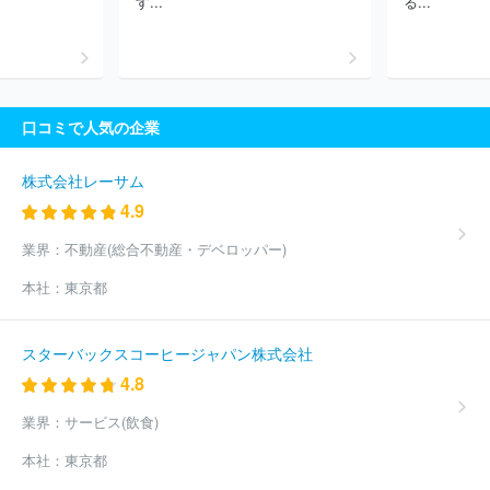
す...
る...
パートナーズ
三井住友トラスト不動産株式会社
株式会社共立メ
ンテナンス
三菱地所ハウスネット株式会社
住友不動産ステップ
株式会社
日本ハウズイング株式会社
野村不動産ソリューション
ズ株式会社
大和ライフネクスト株式会社
三菱地所プロパティマ
ネジメント株式会社
株式会社毎日コムネット
株式会社エイト
口コミで人気の企業
帝国不動産株式会社
明和地所株式会社
三菱地所コミュニティ株
式会社
株式会社大京
株式会社オークハウス
株式会社東都
株式会社ケン・コーポレーション
株式会社一条工務店
株式会社
株式会社レーサム
ヴェリタス・インベストメント
株式会社エリッツ
アクロス都市
4.9
開発株式会社
株式会社リッチロード
株式会社大京アステージ
ほか(4776件)
業界：
不動産(総合不動産・デベロッパー)
本社：
東京都
スターバックスコーヒージャパン株式会社
4.8
業界：
サービス(飲食)
本社：
東京都