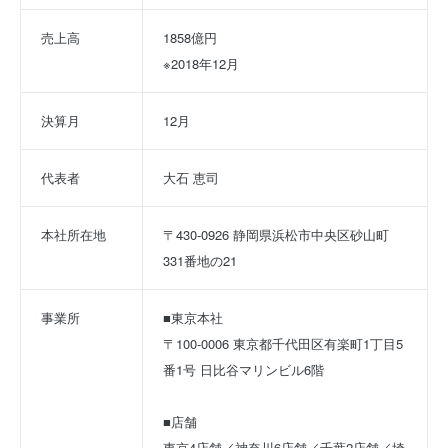
売上高
1858億円
※2018年12月
決算月
12月
代表者
大石 恵司
本社所在地
〒430-0926 静岡県浜松市中央区砂山町
331番地の21
事業所
■東京本社
〒100-0006 東京都千代田区有楽町1丁目5
番1号 日比谷マリンビル6階 
■店舗
東京4店舗／神奈川6店舗／千葉2店舗／埼