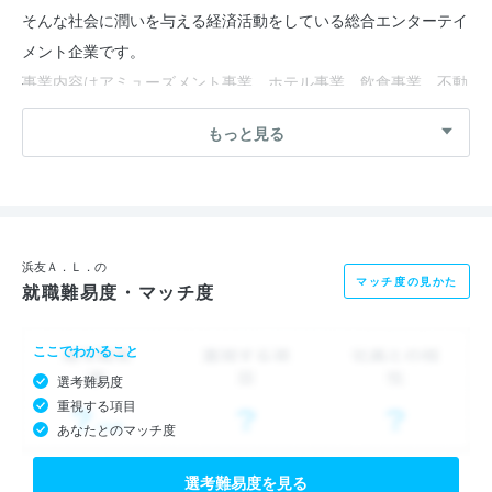
そんな社会に潤いを与える経済活動をしている総合エンターテイ
メント企業です。
事業内容はアミューズメント事業、ホテル事業、飲食事業、不動
産事業など多角的に事業を行っています。
もっと見る
お客様に豊かさを感じてもらうために必要なこと、それは「働く
スタッフも豊かである」ということ。素敵な時間を過ごすなかで
培った“豊かな人間性”を、お客様との出会いや接客で活かしてほ
しいと思っています。そのためにも、当社では『高水準の給与』
浜友Ａ．Ｌ．の
マッチ度の見かた
就職難易度・マッチ度
と『残業の少ない環境づくり』に力を注いできました。
ここでわかること
仕事を頑張ることで、自分自身のプライベート、人生を充実させ
選考難易度
ていきたい
重視する項目
こんな考えをお持ちの方にはぴったりな会社です。
あなたとのマッチ度
■浜友観光が分かる5つのキーワード
選考難易度を見る