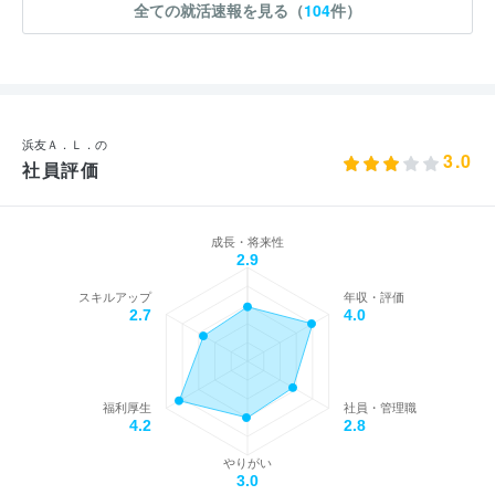
全ての就活速報を見る（
104
件）
浜友Ａ．Ｌ．の
3.0
社員評価
成長・将来性
2.9
スキルアップ
年収・評価
2.7
4.0
福利厚生
社員・管理職
4.2
2.8
やりがい
3.0