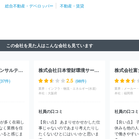
ュニティ株式会社
株式会社フィード
伊藤忠ハウジング株式会社
総合不動産・デベロッパー
不動産・賃貸
株式会社９ＧＡＴＥＳ．
ウスイホーム株式会社
三井不動産ビル
マネジメント株式会社
三井不動産レジデンシャルサービス株式会
社
日本ＮｏｎＳｔｏｐイノベーション株式会社
パラカ株式会社
東急リバブル株式会社
株式会社ハウステーション
三井不動産株
式会社
三菱ＵＦＪ不動産販売株式会社
株式会社長谷工コミュニ
ティ
三井ホームエステート株式会社
相互住宅株式会社
菊池建
この会社を見た人はこんな会社も見ています
設株式会社
株式会社日商ベックス
野村不動産パートナーズ株式
会社
株式会社東京建物アメニティサポート
東京不動産管理株式
会社
東洋不動産株式会社
株式会社エイブル
株式会社くふう住
まいコンサルティング
ダイワロイヤル株式会社
株式会社西武不
株式会社トップコンサルティング
株式会社日本管財環境サービス
株式会社富
動産
株式会社ステージプランナー
京王不動産株式会社
ＪＲ東
日本ビルテック株式会社
株式会社ジェイアール東日本都市開発
2.5
(37件)
(98件)
株式会社ＴＫＰ
株式会社パルコ
アムス・インターナショナル株
業界：
インフラ・物流・エネルギー(水道)
業界：
メーカー・
式会社
株式会社東急コミュニティー
サンフロンティア不動産株
本社：
大阪府
本社：
福岡県
式会社
株式会社ＮＨＫビジネスクリエイト
ロイヤルハウジング
株式会社
積水ハウスシャーメゾンＰＭ東京株式会社
株式会社バ
社員の口コミ
社員の口コミ
レッグス
株式会社日本財託
株式会社アーデント
株式会社アイ
建設
株式会社長谷工リアルエステート
株式会社大城組
スター
員が多く在籍し
【良い点】 あまりせかせかした仕
【良い点】 
ツアメニティー株式会社
住友林業ホームサービス株式会社
株式
なく業務を任
事じゃないのであまり考えたりし
休みも他の人
会社シー・エフ・ネッツ
株式会社レオパレス２１
株式会社アサ
いると感じま
たくないひとにはいいかと思いま
で働きやすい
ヒファシリティズ
株式会社ハウスポート
株式会社ハウスメイト