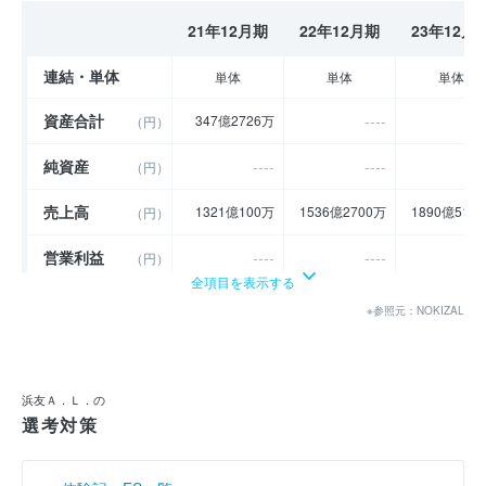
21年12月期
22年12月期
23年12月
連結・単体
単体
単体
単体
資産合計
----
-
347億2726万
（円）
純資産
----
----
-
（円）
売上高
1321億100万
1536億2700万
1890億512
（円）
営業利益
----
----
-
（円）
全項目を表示する
経常利益
----
----
-
（円）
※参照元：NOKIZAL
当期純利益
----
-
- 7億3039万
（円）
利益余剰金
----
-
145億9096万
（円）
浜友Ａ．Ｌ．の
選考対策
売上伸び率
0.0
16.3
23.
（％）
営業利益率
----
----
-
（％）