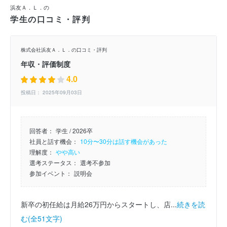
浜友Ａ．Ｌ．の
学生の口コミ・評判
株式会社浜友Ａ．Ｌ．の口コミ・評判
年収・評価制度
4.0
投稿日： 2025年09月03日
回答者：
学生 / 2026卒
社員と話す機会：
10分〜30分は話す機会があった
理解度：
やや高い
選考ステータス：
選考不参加
参加イベント：
説明会
新卒の初任給は月給26万円からスタートし、店...
続きを読
む(全51文字)