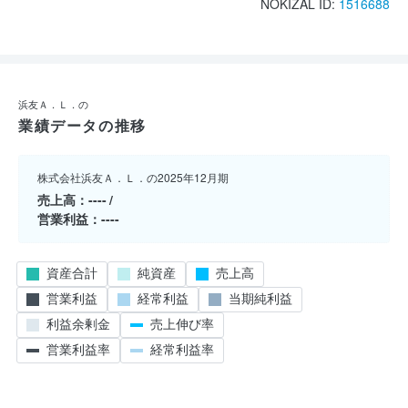
NOKIZAL ID:
1516688
浜友Ａ．Ｌ．の
業績データの推移
株式会社浜友Ａ．Ｌ．の2025年12月期
売上高
----
営業利益
----
資産合計
純資産
売上高
営業利益
経常利益
当期純利益
利益余剰金
売上伸び率
営業利益率
経常利益率