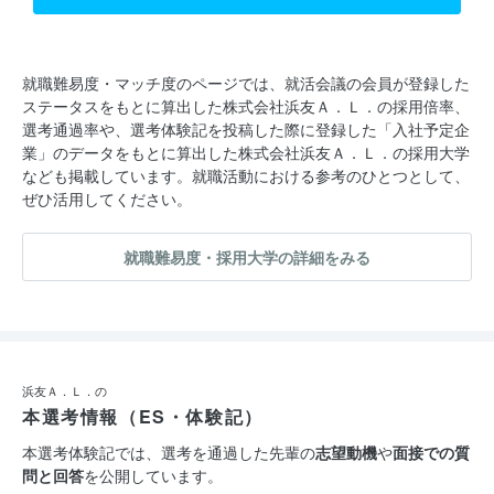
・初任給は26万円〜
・家賃2万円で一人暮らしができる
・残業時間は1日平均27分
就職難易度・マッチ度のページでは、就活会議の会員が登録した
ステータスをもとに算出した株式会社浜友Ａ．Ｌ．の採用倍率、
・実働時間は7.5時間
選考通過率や、選考体験記を投稿した際に登録した「入社予定企
・業界最大級のアミューズメント店舗を経営
業」のデータをもとに算出した株式会社浜友Ａ．Ｌ．の採用大学
なども掲載しています。就職活動における参考のひとつとして、
ぜひ活用してください。
就職難易度・採用大学の詳細をみる
浜友Ａ．Ｌ．の
本選考情報（ES・体験記）
本選考体験記では、選考を通過した先輩の
志望動機
や
面接での質
問と回答
を公開しています。