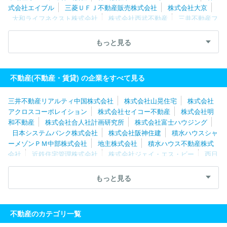
式会社エイブル
三菱ＵＦＪ不動産販売株式会社
株式会社大京
大和ライフネクスト株式会社
株式会社西武不動産
三井不動産フ
ァシリティーズ株式会社
東京不動産管理株式会社
株式会社共立
メンテナンス
伊藤忠アーバンコミュニティ株式会社
帝国不動産
もっと見る
株式会社
株式会社大京アステージ
株式会社東急コミュニティー
三井不動産レジデンシャルサービス株式会社
ケイアイスター不動
産株式会社
日本ハウズイング株式会社
住友不動産ステップ株式
不動産(不動産・賃貸) の企業をすべて見る
会社
明和地所株式会社
独立行政法人都市再生機構（UR都市機
構）
三井不動産ビルマネジメント株式会社
積水ハウスシャーメ
三井不動産リアルティ中国株式会社
株式会社山晃住宅
株式会社
ゾンＰＭ東京株式会社
株式会社日本財託
アクロスコーポレイション
株式会社セイコー不動産
株式会社明
和不動産
株式会社合人社計画研究所
株式会社富士ハウジング
日本システムバンク株式会社
株式会社阪神住建
積水ハウスシャ
ーメゾンＰＭ中部株式会社
地主株式会社
積水ハウス不動産株式
会社
近鉄住宅管理株式会社
株式会社ジェイ・エス・ビー
西日
本高速道路サービス・ホールディングス株式会社
株式会社ニッショ
ー
ケイアイスター不動産株式会社
株式会社アップル
株式会社
もっと見る
平和不動産
株式会社常口アトム
三井不動産ファシリティーズ株
式会社
独立行政法人都市再生機構（UR都市機構）
三井不動産リ
アルティ株式会社
タクトホーム株式会社
旭化成不動産レジデン
不動産のカテゴリ一覧
ス株式会社
株式会社パーキングマーケット
伊藤忠アーバンコミ