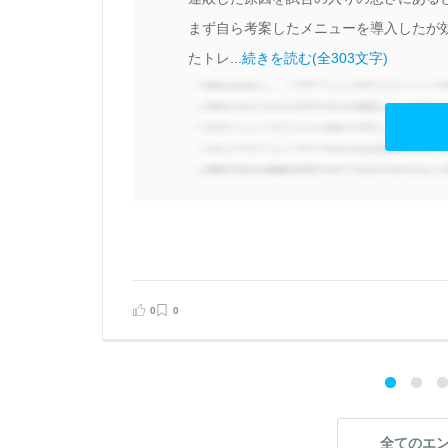
、
まず自ら考案したメニューを導入したが
たトレ...
続きを読む(全303文字)
見る
告する
0
0
全てのエ