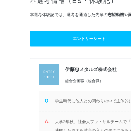
本選考情報（ES・体験記）
本選考体験記では、選考を通過した先輩の
志望動機
や
エントリーシート
伊藤忠メタルズ株式会社
過
総合企画職（総合職）
Q.
学生時代に他人との関わりの中で主体的に
A.
ル
大学2年秋、社会人フットサルチームで
に
連敗した原因を試合の入りの悪さにある