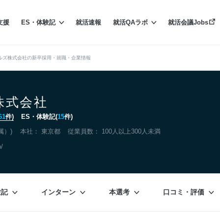
支援
ES・体験記
就活速報
就活QAラボ
就活会議Jobs
ルズ株式会社の新卒採用・就職・企業情報
株式会社
61
件)
ES・体験記(
15
件)
属）)
本社：
東京都
従業員数： 100人以上300人未満
p/
験記
インターン
本選考
口コミ・評価