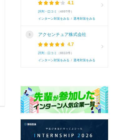
4.1
はゼミの先生や友人達の意見によく耳を傾け、デー
評判・口コミ
（4697件）
インターン対策をみる
/
選考対策をみる
続き
アクセンチュア株式会社
4.7
評判・口コミ
（8810件）
インターン対策をみる
/
選考対策をみる
0
0