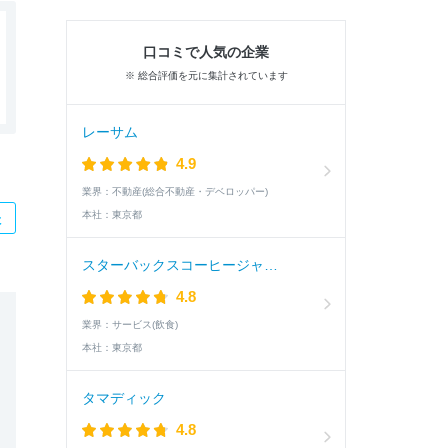
口コミで人気の企業
※ 総合評価を元に集計されています
レーサム
4.9
業界：
不動産(総合不動産・デベロッパー)
本社：
東京都
た
スターバックスコーヒージャパン
4.8
業界：
サービス(飲食)
本社：
東京都
タマディック
4.8