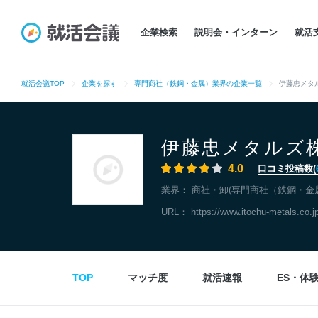
企業検索
説明会・インターン
就活
就活会議TOP
企業を探す
専門商社（鉄鋼・金属）業界の企業一覧
伊藤忠メタ
伊藤忠メタルズ
4.0
口コミ投稿数(
業界：
商社・卸(専門商社（鉄鋼・金
URL：
https://www.itochu-metals.co.j
TOP
マッチ度
就活速報
ES・体