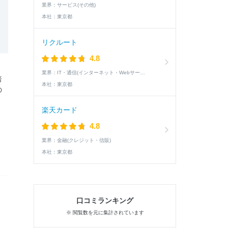
業界：
サービス(その他)
本社：
東京都
リクルート
4.8
業界：
IT・通信(インターネット・Webサービス)
倍
本社：
東京都
の
楽天カード
4.8
業界：
金融(クレジット・信販)
本社：
東京都
口コミランキング
※ 閲覧数を元に集計されています