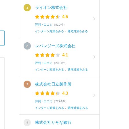
ライオン株式会社
4.5
評判・口コミ
（810件）
インターン対策をみる
/
選考対策をみる
レバレジーズ株式会社
4.1
評判・口コミ
（2331件）
伊藤忠メタルズ株式会社
インターン対策をみる
/
選考対策をみる
スタッフ職（一般職）
株式会社日立製作所
4.3
Q.
学生時代に他人との関わりの中で主体的に行動
評判・口コミ
（7274件）
インターン対策をみる
/
選考対策をみる
A.
私は大学のゼミでゼミ長を務めリーダーシップ
株式会社りそな銀行
はゼミの友人達の推薦でゼミ長になることがで