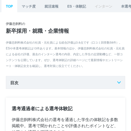
TOP
マッチ度
就活速報
ES・体験記
インターン
本選
伊藤忠飼料の
新卒採用・就職・企業情報
伊藤忠飼料株式会社の社員・元社員による総合評価は3.6点です（口コミ回答数58件）。
ESや本選考体験記は13件あります。基本情報のほか、伊藤忠飼料株式会社の社員・元社員
による会社の評価、過去のインターン選考の内容、内定した学生の志望動機など、一部コ
ンテンツを公開しています。ぜひ、選考体験記の詳細ページにて最新情報やエントリーシ
ート・体験記全文を確認し、選考対策に役立ててください。
目次
選考通過者による選考体験記
伊藤忠飼料株式会社の選考を通過した学生の体験記を多数
掲載中。選考で聞かれたことや評価されたポイントなど、