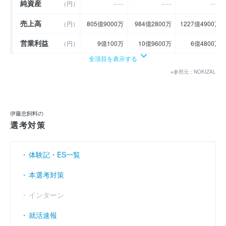
純資産
----
----
----
（円）
売上高
（円）
805億9000万
984億2800万
1227億4900万
営業利益
（円）
9億100万
10億9600万
6億4800万
全項目を表示する
経常利益
（円）
11億3400万
13億6000万
10億6200万
※参照元：NOKIZAL
当期純利益
（円）
7億4300万
9億8600万
4億8600万
利益余剰金
（円）
36億3700万
40億5200万
34億6400万
伊藤忠飼料の
売上伸び率
（％）
- 1.8
22.13
24.71
選考対策
営業利益率
（％）
1.12
1.11
0.53
体験記・ES一覧
経常利益率
（％）
1.41
1.38
0.87
本選考対策
インターン
就活速報