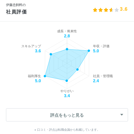
伊藤忠飼料の
3.6
社員評価
成長・将来性
2.8
スキルアップ
年収・評価
3.6
5.0
福利厚生
社員・管理職
5.0
2.4
やりがい
3.4
評点をもっと見る
※ 口コミ・評点は転職会議から転載しています。