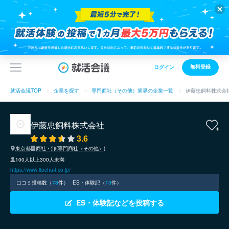
無料登録
ログイン
就活会議TOP
企業を探す
専門商社（その他）業界の企業一覧
伊藤忠飼料株式会
伊藤忠飼料株式会社
3.6
東京都
商社・卸(専門商社（その他）)
100人以上300人未満
https://www.itochu-f.co.jp/
口コミ投稿数（
78
件）
ES・体験記（
13
件）
ES・体験記などを投稿する