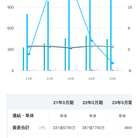
900
16
600
8
300
0
0
-8
21年
22年
23年
24年
25年
21年3月期
22年3月期
23年3月期
連結・単体
単体
単体
単体
資産合計
（円）
331億5700万
387億7700万
460億