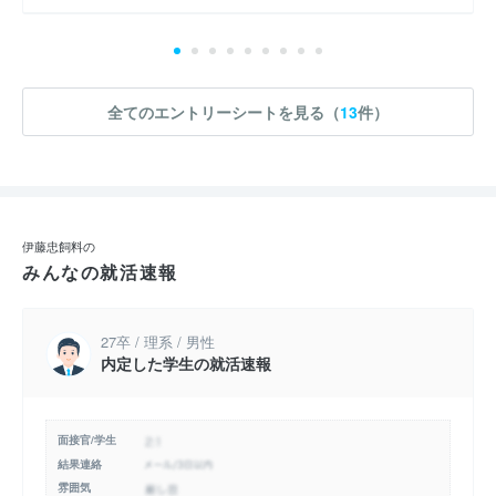
全てのエントリーシートを見る（
13
件）
伊藤忠飼料の
みんなの就活速報
27卒 / 理系 / 男性
内定した学生の就活速報
面接官/学生
結果連絡
雰囲気