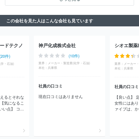
ン
株式会社大藤
株式会社Ｔ４Ｃ
株式会社アルファウェーブ
株式会社平和
ＤＫＳＨジャパン株式会社
株式会社フジテック
ス
エム・シー・ヘルスケアホールディングス株式会社
ダイヤ株
この会社を見た人はこんな会社も見ています
式会社
株式会社ヤマハミュージックジャパン
キングレコード株
式会社
株式会社武蔵野種苗園
田辺薬局株式会社
株式会社学究
社
大陸貿易株式会社
ＴＯＰＰＡＮコスモ株式会社
アスクル株
式会社
日本ニュートリション株式会社
ストラパック株式会社
ードテクノ
神戸化成株式会社
シオエ製薬
株式会社山本製作所
ニチモウ株式会社
佐藤長八商事株式会社
株式会社日本ケアサプライ
住商グローバルエレクトロニクス株式
(10件)
(20件)
会社
株式会社ハーモニック
サンディスク合同会社
川崎汽船株
業界：
メーカー・製造業(化学・石油)
学・石油)
業界：
メーカー・
式会社
カルチュア・コンビニエンス・クラブ株式会社
住商フー
本社：
兵庫県
本社：
兵庫県
ズ株式会社
オーウイル株式会社
アルファグループ株式会社
荒
井商事株式会社
株式会社サカタのタネ
株式会社ムービック
横
社員の口コミ
浜植木株式会社
富士フイルムグラフィックソリューションズ株式会
社員の口コミ
社
住商ファーマインターナショナル株式会社
株式会社レイメイ
現在口コミはありません
考えるとそれな
【良い点】 
藤井
アビリティーズ・ケアネット株式会社
株式会社グロップ
 【気になるこ
女性にはあり
株式会社ジィ・シィ企画
三ツ星ベルト販賣株式会社
東山産業株
点】 コ...
ァイブは、かな
式会社
株式会社ナカムラロジスティクス
サナテックシード株式
会社
株式会社本保
株式会社朝日新聞立川総合販売
綱田工業株
式会社
ほか(2754件)