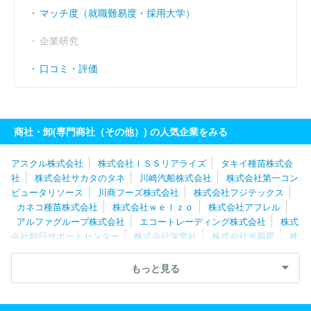
マッチ度（就職難易度・採用大学）
企業研究
口コミ・評価
商社・卸(専門商社（その他）) の人気企業をみる
アスクル株式会社
株式会社ＩＳＳリアライズ
タキイ種苗株式会
社
株式会社サカタのタネ
川崎汽船株式会社
株式会社第一コン
ピュータリソース
川商フーズ株式会社
株式会社フジテックス
カネコ種苗株式会社
株式会社ｗｅｌｚｏ
株式会社アフレル
アルファグループ株式会社
エコートレーディング株式会社
株式
会社朝日サポートセンター
株式会社学究社
株式会社光新星
株
式会社マイプレシャス
株式会社ＴＴＣ
株式会社クリアストーン
株式会社日本ケアサプライ
エム・シー・ヘルスケアホールディン
もっと見る
グス株式会社
ダイヤ株式会社
アビリティーズ・ケアネット株式
会社
株式会社レイメイ藤井
パシバ株式会社
株式会社進研ア
ド
住商ファーマインターナショナル株式会社
株式会社ハーモニ