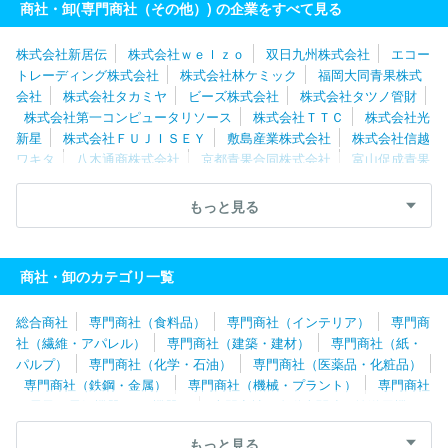
商社・卸(専門商社（その他）) の企業をすべて見る
ック
永浜クロス株式会社
株式会社近鉄トレーディングサービス
株式会社新居伝
株式会社ｗｅｌｚｏ
双日九州株式会社
エコー
トレーディング株式会社
株式会社林ケミック
福岡大同青果株式
会社
株式会社タカミヤ
ビーズ株式会社
株式会社タツノ管財
株式会社第一コンピュータリソース
株式会社ＴＴＣ
株式会社光
新星
株式会社ＦＵＪＩＳＥＹ
敷島産業株式会社
株式会社信越
ワキタ
八木通商株式会社
京都青果合同株式会社
富山促成青果
株式会社
株式会社シーエスシーサービス
イツワ商事株式会社
ゼニヤ海洋サービス株式会社
株式会社名港フラワーブリッジ
株
もっと見る
式会社バイオテック
株式会社近鉄トレーディングサービス
中山
福株式会社
株式会社朝日サポートセンター
株式会社アフレル
クリヤマジャパン株式会社
株式会社進研アド
アピデ株式会社
商社・卸のカテゴリ一覧
株式会社ＧＭＴ
株式会社カナエ
株式会社ＩＳＳリアライズ
株式会社ハクサン
株式会社足立ライト工業所
株式会社デグナ
総合商社
専門商社（食料品）
専門商社（インテリア）
専門商
ー
タキイ種苗株式会社
山内金属株式会社
パシバ株式会社
社（繊維・アパレル）
専門商社（建築・建材）
専門商社（紙・
グリーンホスピタルサプライ株式会社
株式会社内村
東邦ゴム工
パルプ）
専門商社（化学・石油）
専門商社（医薬品・化粧品）
業株式会社
株式会社丹波屋
潮物産株式会社
永浜クロス株式会
専門商社（鉄鋼・金属）
専門商社（機械・プラント）
専門商社
社
カネコ種苗株式会社
関東マルワ産業株式会社
株式会社リベ
（電子・電気機器・OA機器）
専門商社（自動車関連・輸送用機
ルタ
株式会社フィッツコーポレーション
株式会社マイプレシャ
器）
専門商社（医療機器）
専門商社（文具・事務用品・日用
ス
川商フーズ株式会社
株式会社バンビ
株式会社クリアストー
もっと見る
品）
専門商社（スポーツ・レジャー用品）
専門商社（その他）