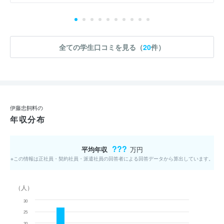
全ての学生口コミを見る（
20
件）
伊藤忠飼料の
年収分布
???
平均年収
万円
※この情報は正社員・契約社員・派遣社員の回答者による回答データから算出しています。
（人）
30
25
20