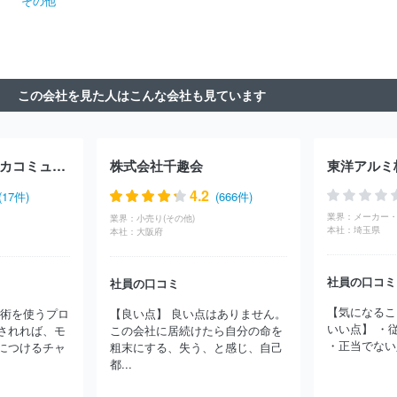
その他
セルラー電話株式会社
ＮＴＴＰＣコミュニケーションズ株式会社
株式会社ドコモＣＳ北海道
株式会社ドコモＣＳ中国
株式会社ア
ット東京
株式会社ファイバーゲート
株式会社グローバルキャス
ト
株式会社ドコモＣＳ北陸
株式会社ファミリーネット・ジャパ
ン
株式会社光貴
株式会社アイ・ピー・エス
株式会社つなぐネ
この会社を見た人はこんな会社も見ています
ットコミュニケーションズ
株式会社イージェーワークス
デジタ
ルゲイト株式会社
株式会社シー・ティー・ワイ
アルテリア・ネ
ットワークス株式会社
株式会社ファブリカコミュニケーションズ
株式会社千趣会
東洋アルミ
4.2
(17件)
(666件)
業界：
業界：
小売り(その他)
本社：
埼玉県
本社：
大阪府
社員の口コミ
社員の口コミ
【気になるこ
技術を使うプロ
【良い点】 良い点はありません。
いい点】 ・
されれば、モ
この会社に居続けたら自分の命を
・正当でない
につけるチャ
粗末にする、失う、と感じ、自己
都...