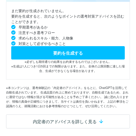
まだ要約が生成されていません。
要約を生成すると、次のようなポイントの選考対策アドバイスを読む
ことができます。
早期選考があるか
注意すべき選考フロー
求められるスキル・能力、人物像
対策として必ずやるべきこと
要約を生成する
※必ずしも期待通りの結果をお約束するものではございません。
※生成は1人につき1日5回までの制限があります。また、全体の上限回数に達した場
合、生成ができなくなる場合があります。
※本コンテンツは、選考体験記の「内定者のアドバイス」をもとに、ChatGPTを活用して
自動生成されています。 生成品質の向上に努めておりますが、自動生成であるため、まれ
に適切ではない情報が混ざる可能性があることを予めご了承ください。 誠に恐れ入ります
が、情報の真偽や正確性につきまして、当サイトは責任を負いかねます。 上記の事項をご
認識のうえ、就職活動における参考情報のひとつとして、ぜひ活用してください。
内定者のアドバイスを詳しく見る