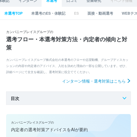
体験記
インターン
本選考
口コミ
企業研究
イベント情報
本選考TOP
本選考のES・体験記
ES
面接・動画選考
WEBテ
カンパニープレイスグループの
選考フロー・本選考対策方法・内定者の傾向と対
策
カンパニープレイスグループ株式会社の本選考のフローや志望動機、グループディスカッ
ションの内容や内定者のアドバイス、入社を決めた理由の一部を公開しています。ぜひ、
詳細ページにて全文を確認し、選考対策に役立ててください。
インターン情報・選考対策はこちら
目次
カンパニープレイスグループの
内定者の選考対策アドバイスをAIが要約