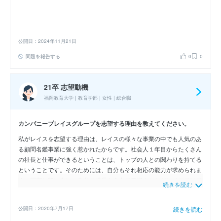
公開日：2024年11月21日
問題を報告する
0
0
21卒 志望動機
福岡教育大学 | 教育学部 | 女性 | 総合職
カンパニープレイスグループを志望する理由を教えてください。
私がレイスを志望する理由は、レイスの様々な事業の中でも人気のあ
る顧問名鑑事業に強く惹かれたからです。社会人１年目からたくさん
の社長と仕事ができるということは、トップの人との関わりを持てる
ということです。そのためには、自分もそれ相応の能力が求められま
す。同期と競い合い、自分の成長を全力で目指すことがレイスではで
続きを読む
きると考えます。また、単に会社の経営状況に対しプランを提供する
だけではなく、提供したプランを実行するところまでかかわることが
公開日：2020年7月17日
続きを読む
できる点にも非常に魅力を感じています。提案することは簡単です