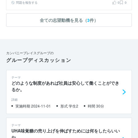
が、それを自ら実行することでより責任感が生まれ、仕事にやりがい
問題を報告する
0
0
を感じることができると思います。以上の理由からレイスを志望いた
しました。
全ての志望動機を見る（
3
件）
カンパニープレイスグループの
グループディスカッション
テーマ
どのような制度があれば社員は安心して働くことができ
るか。
詳細
実施時期 2024-11-01
形式 学生2
時間 30分
テーマ
UHA味覚糖の売り上げを伸ばすためには何をしたらいい
か。