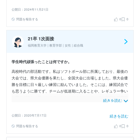
公開日：2024年11月21日
問題を報告する
0
0
21卒 1次面接
福岡教育大学 | 教育学部 | 女性 | 総合職
学生時代頑張ったことは何ですか。
高校時代の部活動です。私はソフトボール部に所属しており、最後の
大会では、県大会優勝を果たし、全国大会に出場しました。県大会優
勝を目標に日々厳しい練習に励んでいました。そこには、練習試合で
も思うように勝てず、チームが低迷期に入ることや、レギュラー争い
に勝てず悔しい思いをすることもありました。そこで、毎日の授業前
続きを読む
に自主練習をしたり、チームメイトと戦略を練ったりして県大会に臨
みました。決勝戦は、私たちがいつも勝てずに悔しい思いをしてきた
公開日：2020年7月17日
続きを読む
チームが相手でしたが、日々の努力の成果を発揮し、県大会優勝を果
たし、全国大会に出場するという成果をあげることができました。目
問題を報告する
0
0
標を達成したこともそうですが、目標の達成に向けて努力し続けたこ
とは、今でも私の誇りです。