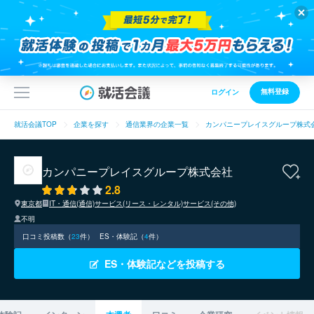
無料登録
ログイン
就活会議TOP
企業を探す
通信業界の企業一覧
カンパニープレイスグループ株式
カンパニープレイスグループ株式会社
2.8
東京都
IT・通信(通信)
サービス(リース・レンタル)
サービス(その他)
不明
口コミ投稿数（
23
件）
ES・体験記（
4
件）
ES・体験記などを投稿する