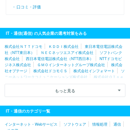
口コミ・評価
IT・通信(通信) の人気企業の選考対策をみる
株式会社ＮＴＴドコモ
ＫＤＤＩ株式会社
東日本電信電話株式会
社（NTT東日本）
ＮＥＣネッツエスアイ株式会社
ソフトバンク
株式会社
西日本電信電話株式会社（NTT西日本）
NTTドコモビ
ジネス株式会社
ＧＭＯインターネットグループ株式会社
株式会
社オプテージ
株式会社ドコモＣＳ
株式会社インフォマート
ソ
ニーネットワークコミュニケーションズ株式会社
株式会社ＱＴｎｅ
ｔ
ＧＭＯペパボ株式会社
ＳＢペイメントサービス株式会社
中
部テレコミュニケーション株式会社
ソニービズネットワークス株式
もっと見る
会社
株式会社ドコモＣＳ東海
株式会社マーケットエンタープラ
イズ
NTT ME株式会社
ビッグローブ株式会社
株式会社ＮＴＴ
東日本‐関信越
宇宙技術開発株式会社
ビーウィズ株式会社
ニ
IT・通信のカテゴリ一覧
フティ株式会社
ベイシス株式会社
株式会社トップライン
株式
会社ＷＯＷＯＷコミュニケーションズ
株式会社ベオスアイティーホ
インターネット・Webサービス
ソフトウェア
情報処理
通信
ールディングス
株式会社韓進インターナショナルジャパン
沖縄